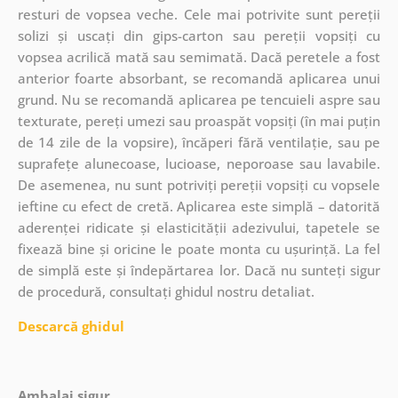
resturi de vopsea veche. Cele mai potrivite sunt pereții
solizi și uscați din gips-carton sau pereții vopsiți cu
vopsea acrilică mată sau semimată. Dacă peretele a fost
anterior foarte absorbant, se recomandă aplicarea unui
grund. Nu se recomandă aplicarea pe tencuieli aspre sau
texturate, pereți umezi sau proaspăt vopsiți (în mai puțin
de 14 zile de la vopsire), încăperi fără ventilație, sau pe
suprafețe alunecoase, lucioase, neporoase sau lavabile.
De asemenea, nu sunt potriviți pereții vopsiți cu vopsele
ieftine cu efect de cretă. Aplicarea este simplă – datorită
aderenței ridicate și elasticității adezivului, tapetele se
fixează bine și oricine le poate monta cu ușurință. La fel
de simplă este și îndepărtarea lor. Dacă nu sunteți sigur
de procedură, consultați ghidul nostru detaliat.
Descarcă ghidul
Ambalaj sigur