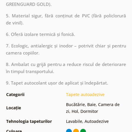
GREENGUARD GOLD).
5. Material sigur, fără conținut de PVC (fără policlorură
de vinil).
6. Oferă izolare termică și fonică.
7. Ecologic, antialergic și inodor – potrivit chiar și pentru
camera copiilor.
8. Ambalat cu grijă pentru a reduce riscul de deteriorare
în timpul transportului.
9. Tapet autocolant ușor de aplicat și îndepărtat.
Categorii
Tapete autoadezive
Bucătărie
,
Baie
,
Camera de
Locație
zi
,
Hol
,
Dormitor
Tehnologia tapeturilor
Lavabile
,
Autoadezive
Culoare