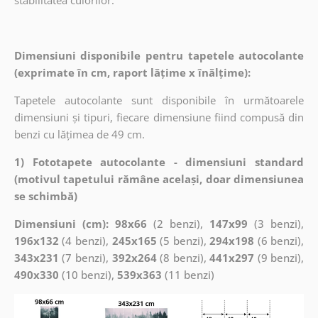
Dimensiuni disponibile pentru tapetele autocolante
(exprimate în cm, raport lățime x înălțime):
Tapetele autocolante sunt disponibile în următoarele
dimensiuni și tipuri, fiecare dimensiune fiind compusă din
benzi cu lățimea de 49 cm.
1) Fototapete autocolante - dimensiuni standard
(motivul tapetului rămâne același, doar dimensiunea
se schimbă)
Dimensiuni (cm): 98x66
(2 benzi),
147x99
(3 benzi),
196x132
(4 benzi),
245x165
(5 benzi),
294x198
(6 benzi),
343x231
(7 benzi),
392x264
(8 benzi),
441x297
(9 benzi),
490x330
(10 benzi),
539x363
(11 benzi)