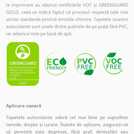
la imprimare au obținut certificările VOC și GREENGUARD
GOLD, ceea ce indică faptul că procesul respectă cele mai
stricte standarde privind emisiile chimice. Tapetele noastre
autocolante sunt unele dintre puținele de pe piață fără PVC,
iar adezivul este pe bază de apă.
Aplicare ușoară
Tapetele autocolante aderă cel mai bine pe suprafețe
netede, drepte și curate. Înainte de aplicare, asigurați-vă
că peretele este degresat, fără praf, denivelări sau