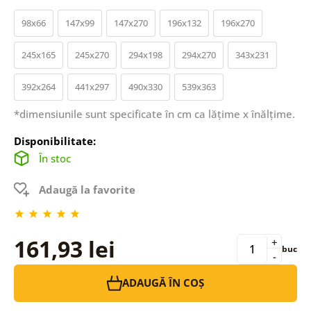
98x66
147x99
147x270
196x132
196x270
245x165
245x270
294x198
294x270
343x231
392x264
441x297
490x330
539x363
*dimensiunile sunt specificate în cm ca lățime x înălțime.
Disponibilitate:
În stoc
Adaugă la favorite
161,93 lei
+
buc
-
ADAUGĂ ÎN COȘ