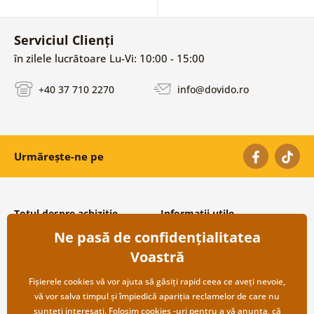
Serviciul Clienți
în zilele lucrătoare Lu-Vi: 10:00 - 15:00
+40 37 710 2270
info@dovido.ro
Urmărește-ne pe
Totul despre achiziție
Informații utile
Ne pasă de confidențialitatea
Condiții și termeni generali
Despre noi
Protecția datelor personale
Întrebări frecvente
Voastră
Transport și modalități de plată
Contacte
Returnare
Cooperare angro
Fișierele cookies vă vor ajuta să găsiți rapid ceea ce aveți nevoie,
vă vor salva timpul și împiedică apariția reclamelor de care nu
sunteți interesați. Folosim
cookies
-uri pentru a vă anunța, că