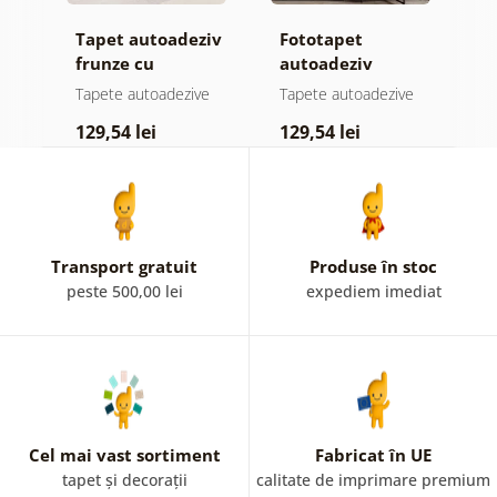
Tapet autoadeziv
Fototapet
T
jă
frunze cu
autoadeziv
h
atingere
pădure în ceață
d
e
Tapete autoadezive
Tapete autoadezive
T
pastelată
129,54 lei
129,54 lei
1
Transport gratuit
Produse în stoc
peste 500,00 lei
expediem imediat
Cel mai vast sortiment
Fabricat în UE
tapet și decorații
calitate de imprimare premium