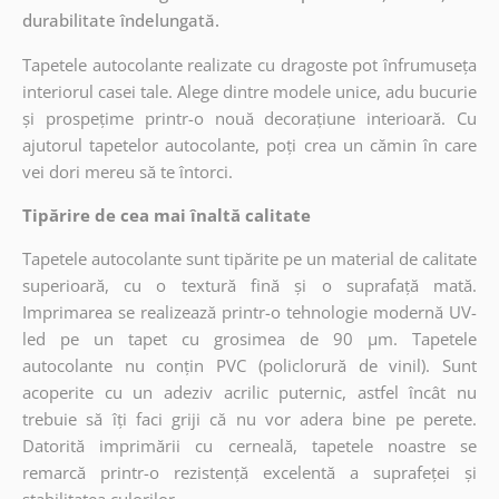
durabilitate îndelungată.
Tapetele autocolante realizate cu dragoste pot înfrumuseța
interiorul casei tale. Alege dintre modele unice, adu bucurie
și prospețime printr-o nouă decorațiune interioară. Cu
ajutorul tapetelor autocolante, poți crea un cămin în care
vei dori mereu să te întorci.
Tipărire de cea mai înaltă calitate
Tapetele autocolante sunt tipărite pe un material de calitate
superioară, cu o textură fină și o suprafață mată.
Imprimarea se realizează printr-o tehnologie modernă UV-
led pe un tapet cu grosimea de 90 µm. Tapetele
autocolante nu conțin PVC (policlorură de vinil). Sunt
acoperite cu un adeziv acrilic puternic, astfel încât nu
trebuie să îți faci griji că nu vor adera bine pe perete.
Datorită imprimării cu cerneală, tapetele noastre se
remarcă printr-o rezistență excelentă a suprafeței și
stabilitatea culorilor.