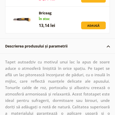
Briceag
În stoc
13,14 lei
ADAUGĂ
Descrierea produsului și parametrii
Tapet autoadziv cu motivul unui lac la apus de soare
aduce o atmosferă liniștită în orice spațiu. Pe tapet se
află un lac pitorească înconjurat de păduri, cu o insulă în
mijloc, care reflectă nuanțele delicate ale apusului.
Tonurile calde de roz, portocaliu și albastru creează o
atmosferă armonioasă și relaxantă. Acest fototapet este
ideal pentru sufragerii, dormitoare sau birouri, unde
doriți să adăugați o notă de natură. Calitatea superioară
a materialului garantează o aplicare ușoară și o