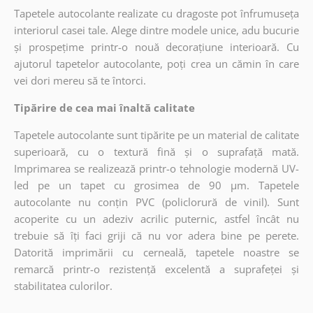
Tapetele autocolante realizate cu dragoste pot înfrumuseța
interiorul casei tale. Alege dintre modele unice, adu bucurie
și prospețime printr-o nouă decorațiune interioară. Cu
ajutorul tapetelor autocolante, poți crea un cămin în care
vei dori mereu să te întorci.
Tipărire de cea mai înaltă calitate
Tapetele autocolante sunt tipărite pe un material de calitate
superioară, cu o textură fină și o suprafață mată.
Imprimarea se realizează printr-o tehnologie modernă UV-
led pe un tapet cu grosimea de 90 µm. Tapetele
autocolante nu conțin PVC (policlorură de vinil). Sunt
acoperite cu un adeziv acrilic puternic, astfel încât nu
trebuie să îți faci griji că nu vor adera bine pe perete.
Datorită imprimării cu cerneală, tapetele noastre se
remarcă printr-o rezistență excelentă a suprafeței și
stabilitatea culorilor.