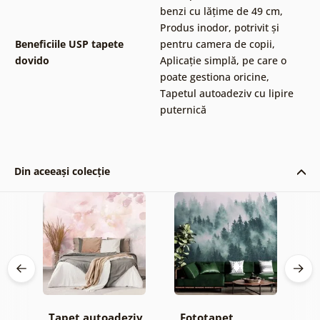
benzi cu lățime de 49 cm
,
Produs inodor, potrivit și
Beneficiile USP tapete
pentru camera de copii
,
dovido
Aplicație simplă, pe care o
poate gestiona oricine
,
Tapetul autoadeziv cu lipire
puternică
Din aceeași colecție
Tapet autoadeziv
Fototapet
T