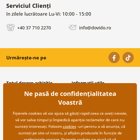
Serviciul Clienți
în zilele lucrătoare Lu-Vi: 10:00 - 15:00
+40 37 710 2270
info@dovido.ro
Urmărește-ne pe
Totul despre achiziție
Informații utile
Ne pasă de confidențialitatea
Condiții și termeni generali
Despre noi
Protecția datelor personale
Întrebări frecvente
Voastră
Transport și modalități de plată
Contacte
Returnare
Cooperare angro
Fișierele cookies vă vor ajuta să găsiți rapid ceea ce aveți nevoie,
vă vor salva timpul și împiedică apariția reclamelor de care nu
sunteți interesați. Folosim
cookies
-uri pentru a vă anunța, că
sunteți pe site-ul nostru, și afișăm produsele în funcție de
preferințele voastre. Fișierele cookies ne ajută să vă