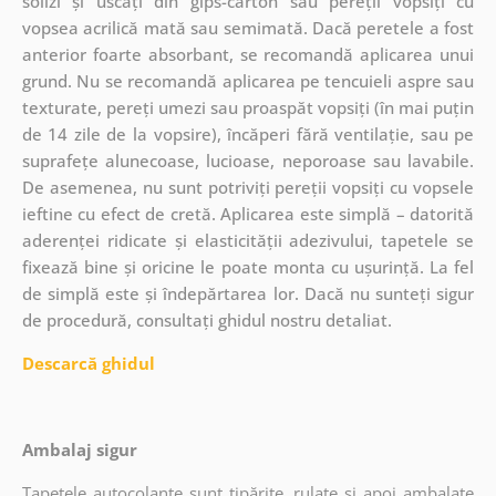
solizi și uscați din gips-carton sau pereții vopsiți cu
vopsea acrilică mată sau semimată. Dacă peretele a fost
anterior foarte absorbant, se recomandă aplicarea unui
grund. Nu se recomandă aplicarea pe tencuieli aspre sau
texturate, pereți umezi sau proaspăt vopsiți (în mai puțin
de 14 zile de la vopsire), încăperi fără ventilație, sau pe
suprafețe alunecoase, lucioase, neporoase sau lavabile.
De asemenea, nu sunt potriviți pereții vopsiți cu vopsele
ieftine cu efect de cretă. Aplicarea este simplă – datorită
aderenței ridicate și elasticității adezivului, tapetele se
fixează bine și oricine le poate monta cu ușurință. La fel
de simplă este și îndepărtarea lor. Dacă nu sunteți sigur
de procedură, consultați ghidul nostru detaliat.
Descarcă ghidul
Ambalaj sigur
Tapetele autocolante sunt tipărite, rulate și apoi ambalate