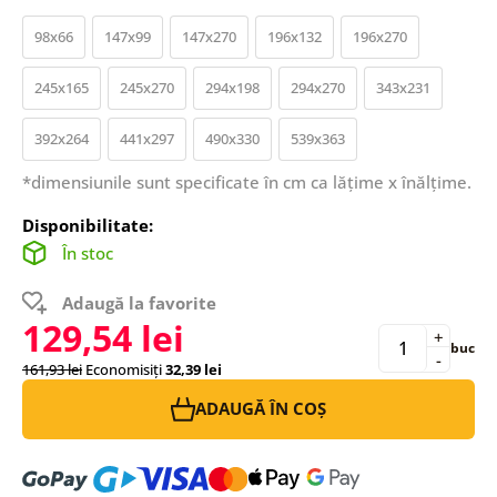
98x66
147x99
147x270
196x132
196x270
245x165
245x270
294x198
294x270
343x231
392x264
441x297
490x330
539x363
*dimensiunile sunt specificate în cm ca lățime x înălțime.
Disponibilitate:
În stoc
Adaugă la favorite
129,54 lei
+
buc
-
161,93 lei
Economisiți
32,39 lei
ADAUGĂ ÎN COȘ