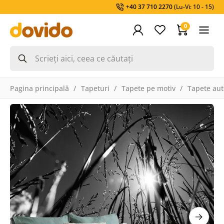
+40 37 710 2270
(Lu-Vi: 10 - 15)
0
Pagina principală
Tapeturi
Tapete pe motiv
Tapete aut