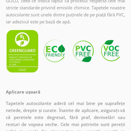
GOLD, ceea ce indică faptul că procesul respectă cele mai
stricte standarde privind emisiile chimice. Tapetele noastre
autocolante sunt unele dintre puținele de pe piață fără PVC,
iar adezivul este pe bază de apă.
Aplicare ușoară
Tapetele autocolante aderă cel mai bine pe suprafețe
netede, drepte și curate. Înainte de aplicare, asigurați-vă
că peretele este degresat, fără praf, denivelări sau
resturi de vopsea veche. Cele mai potrivite sunt pereții