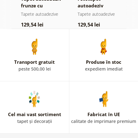
jă
frunze cu
autoadeziv
f
atingere
pădure în ceață
n
e
Tapete autoadezive
Tapete autoadezive
T
pastelată
c
129,54 lei
129,54 lei
1
Transport gratuit
Produse în stoc
peste 500,00 lei
expediem imediat
Cel mai vast sortiment
Fabricat în UE
tapet și decorații
calitate de imprimare premium