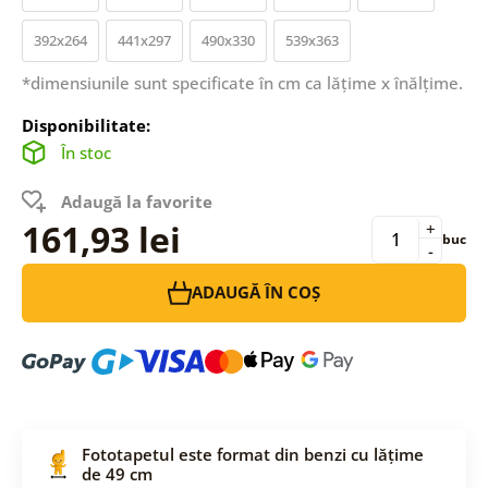
392x264
441x297
490x330
539x363
*dimensiunile sunt specificate în cm ca lățime x înălțime.
Disponibilitate:
În stoc
Adaugă la favorite
161,93 lei
+
buc
-
ADAUGĂ ÎN COȘ
Fototapetul este format din benzi cu lățime
de 49 cm