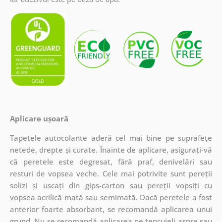
Aplicare ușoară
Tapetele autocolante aderă cel mai bine pe suprafețe
netede, drepte și curate. Înainte de aplicare, asigurați-vă
că peretele este degresat, fără praf, denivelări sau
resturi de vopsea veche. Cele mai potrivite sunt pereții
solizi și uscați din gips-carton sau pereții vopsiți cu
vopsea acrilică mată sau semimată. Dacă peretele a fost
anterior foarte absorbant, se recomandă aplicarea unui
grund. Nu se recomandă aplicarea pe tencuieli aspre sau