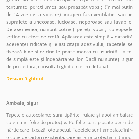
texturate, pereți umezi sau proaspăt vopsiți (în mai puțin
de 14 zile de la vopsire), încăperi fără ventilație, sau pe
suprafețe alunecoase, lucioase, neporoase sau lavabile.
De asemenea, nu sunt potriviți pereții vopsiți cu vopsele
ieftine cu efect de cretă. Aplicarea este simplă – datorită
aderenței ridicate și elasticității adezivului, tapetele se
fixează bine și oricine le poate monta cu ușurință. La fel
de simplă este și îndepărtarea lor. Dacă nu sunteți sigur
de procedură, consultați ghidul nostru detaliat.
Descarcă ghidul
Ambalaj sigur
Tapetele autocolante sunt tipărite, rulate și apoi ambalate
cu grijă în folie de protecție. Pe folie sunt plasate benzi de
hârtie care fixează fototapetul. Tapetele sunt ambalate într-
o cutie de carton rezistentă, care asigură protecția în timpul