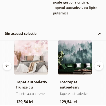
poate gestiona oricine
,
Tapetul autoadeziv cu lipire
puternică
Din aceeași colecție
iv
Tapet autoadeziv
Fototapet
T
el
frunze cu
autoadeziv
f
atingere
pădure în ceață
n
e
Tapete autoadezive
Tapete autoadezive
T
pastelată
c
129,54 lei
129,54 lei
1