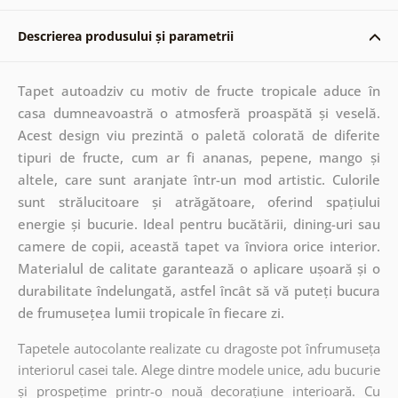
Descrierea produsului și parametrii
Tapet autoadziv cu motiv de fructe tropicale aduce în
casa dumneavoastră o atmosferă proaspătă și veselă.
Acest design viu prezintă o paletă colorată de diferite
tipuri de fructe, cum ar fi ananas, pepene, mango și
altele, care sunt aranjate într-un mod artistic. Culorile
sunt strălucitoare și atrăgătoare, oferind spațiului
energie și bucurie. Ideal pentru bucătării, dining-uri sau
camere de copii, această tapet va înviora orice interior.
Materialul de calitate garantează o aplicare ușoară și o
durabilitate îndelungată, astfel încât să vă puteți bucura
de frumusețea lumii tropicale în fiecare zi.
Tapetele autocolante realizate cu dragoste pot înfrumuseța
interiorul casei tale. Alege dintre modele unice, adu bucurie
și prospețime printr-o nouă decorațiune interioară. Cu