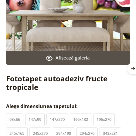
Afişează galeria
Fototapet autoadeziv fructe
tropicale
Alege dimensiunea tapetului:
98x66
147x99
147x270
196x132
196x270
245x165
245x270
294x198
294x270
343x231