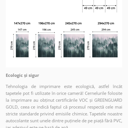
Ecologic și sigur
Tehnologia de imprimare este ecologică, astfel încât
tapetele pot fi utilizate în orice cameră! Cernelurile folosite
la imprimare au obținut certificările VOC și GREENGUARD
GOLD, ceea ce indică faptul că procesul respectă cele mai
stricte standarde privind emisiile chimice. Tapetele noastre
autocolante sunt unele dintre puținele de pe piață fără PVC,
iar adezivul este pe bază de apă.