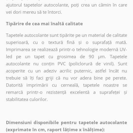
ajutorul tapetelor autocolante, poți crea un cămin în care
vei dori mereu să te întorci.
Tipărire de cea mai înaltă calitate
Tapetele autocolante sunt tipărite pe un material de calitate
superioară, cu o textură fină și o suprafață mată.
Imprimarea se realizează printr-o tehnologie modernă UV-
led pe un tapet cu grosimea de 90 µm. Tapetele
autocolante nu conțin PVC (policlorură de vinil). Sunt
acoperite cu un adeziv acrilic puternic, astfel încât nu
trebuie să îți faci griji că nu vor adera bine pe perete.
Datorită imprimării cu cerneală, tapetele noastre se
remarcă printr-o rezistență excelentă a suprafeței și
stabilitatea culorilor.
Dimensiuni disponibile pentru tapetele autocolante
(exprimate în cm, raport lățime x înălțime):