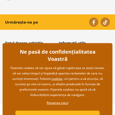
Urmărește-ne pe
Totul despre achiziție
Informații utile
Ne pasă de confidențialitatea
Condiții și termeni generali
Despre noi
Protecția datelor personale
Întrebări frecvente
Voastră
Transport și modalități de plată
Contacte
Returnare
Cooperare angro
Fișierele cookies vă vor ajuta să găsiți rapid ceea ce aveți nevoie,
vă vor salva timpul și împiedică apariția reclamelor de care nu
sunteți interesați. Folosim
cookies
-uri pentru a vă anunța, că
sunteți pe site-ul nostru, și afișăm produsele în funcție de
preferințele voastre. Fișierele cookies ne ajută să vă
îmbunătățim experiența de navigare.
Respinge totul
Copyright ©2019 © Dovido.ro.