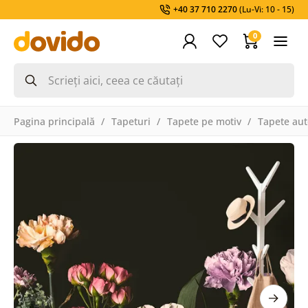
+40 37 710 2270
(Lu-Vi: 10 - 15)
0
Pagina principală
Tapeturi
Tapete pe motiv
Tapete aut