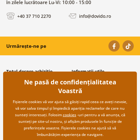
în zilele lucrătoare Lu-Vi: 10:00 - 15:00
+40 37 710 2270
info@dovido.ro
Urmărește-ne pe
Totul despre achiziție
Informații utile
Ne pasă de confidențialitatea
Condiții și termeni generali
Despre noi
Protecția datelor personale
Întrebări frecvente
Voastră
Transport și modalități de plată
Contacte
Returnare
Cooperare angro
Fișierele cookies vă vor ajuta să găsiți rapid ceea ce aveți nevoie,
vă vor salva timpul și împiedică apariția reclamelor de care nu
sunteți interesați. Folosim
cookies
-uri pentru a vă anunța, că
sunteți pe site-ul nostru, și afișăm produsele în funcție de
preferințele voastre. Fișierele cookies ne ajută să vă
îmbunătățim experiența de navigare.