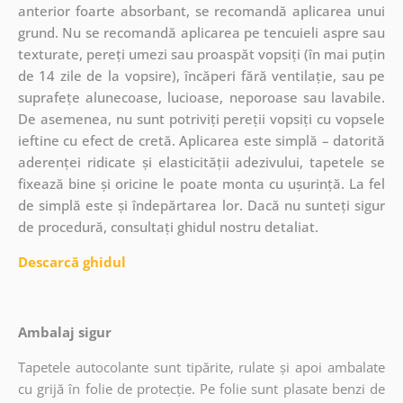
anterior foarte absorbant, se recomandă aplicarea unui
grund. Nu se recomandă aplicarea pe tencuieli aspre sau
texturate, pereți umezi sau proaspăt vopsiți (în mai puțin
de 14 zile de la vopsire), încăperi fără ventilație, sau pe
suprafețe alunecoase, lucioase, neporoase sau lavabile.
De asemenea, nu sunt potriviți pereții vopsiți cu vopsele
ieftine cu efect de cretă. Aplicarea este simplă – datorită
aderenței ridicate și elasticității adezivului, tapetele se
fixează bine și oricine le poate monta cu ușurință. La fel
de simplă este și îndepărtarea lor. Dacă nu sunteți sigur
de procedură, consultați ghidul nostru detaliat.
Descarcă ghidul
Ambalaj sigur
Tapetele autocolante sunt tipărite, rulate și apoi ambalate
cu grijă în folie de protecție. Pe folie sunt plasate benzi de