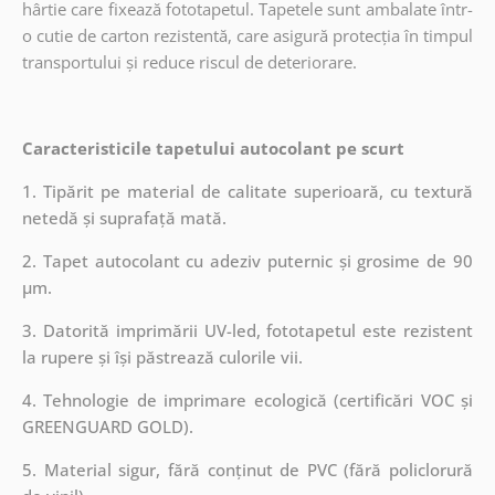
hârtie care fixează fototapetul. Tapetele sunt ambalate într-
o cutie de carton rezistentă, care asigură protecția în timpul
transportului și reduce riscul de deteriorare.
Caracteristicile tapetului autocolant pe scurt
1. Tipărit pe material de calitate superioară, cu textură
netedă și suprafață mată.
2. Tapet autocolant cu adeziv puternic și grosime de 90
µm.
3. Datorită imprimării UV-led, fototapetul este rezistent
la rupere și își păstrează culorile vii.
4. Tehnologie de imprimare ecologică (certificări VOC și
GREENGUARD GOLD).
5. Material sigur, fără conținut de PVC (fără policlorură