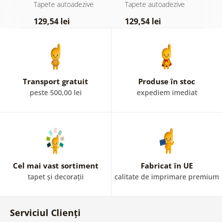
atingere
pădure în ceață
d
e
Tapete autoadezive
Tapete autoadezive
T
pastelată
129,54 lei
129,54 lei
1
Transport gratuit
Produse în stoc
peste 500,00 lei
expediem imediat
Cel mai vast sortiment
Fabricat în UE
tapet și decorații
calitate de imprimare premium
Serviciul Clienți