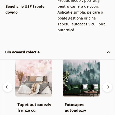
Produs inodor, potrivit și
Beneficiile USP tapete
pentru camera de copii
,
dovido
Aplicație simplă, pe care o
poate gestiona oricine
,
Tapetul autoadeziv cu lipire
puternică
Din aceeași colecție
Tapet autoadeziv
Fototapet
T
ul
frunze cu
autoadeziv
h