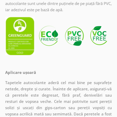
autocolante sunt unele dintre puținele de pe piață fără PVC,
iar adezivul este pe bază de apă.
Aplicare ușoară
Tapetele autocolante aderă cel mai bine pe suprafețe
netede, drepte și curate. Înainte de aplicare, asigurați-vă
că peretele este degresat, fără praf, denivelări sau
resturi de vopsea veche. Cele mai potrivite sunt pereții
solizi și uscați din gips-carton sau pereții vopsiți cu
vopsea acrilică mată sau semimată. Dacă peretele a fost