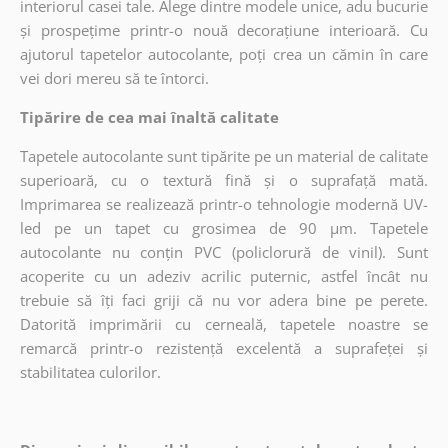
interiorul casei tale. Alege dintre modele unice, adu bucurie
și prospețime printr-o nouă decorațiune interioară. Cu
ajutorul tapetelor autocolante, poți crea un cămin în care
vei dori mereu să te întorci.
Tipărire de cea mai înaltă calitate
Tapetele autocolante sunt tipărite pe un material de calitate
superioară, cu o textură fină și o suprafață mată.
Imprimarea se realizează printr-o tehnologie modernă UV-
led pe un tapet cu grosimea de 90 µm. Tapetele
autocolante nu conțin PVC (policlorură de vinil). Sunt
acoperite cu un adeziv acrilic puternic, astfel încât nu
trebuie să îți faci griji că nu vor adera bine pe perete.
Datorită imprimării cu cerneală, tapetele noastre se
remarcă printr-o rezistență excelentă a suprafeței și
stabilitatea culorilor.