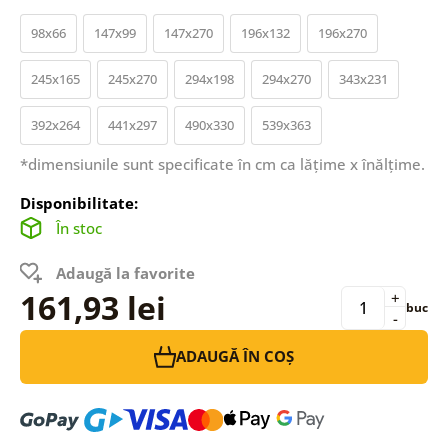
98x66
147x99
147x270
196x132
196x270
245x165
245x270
294x198
294x270
343x231
392x264
441x297
490x330
539x363
*dimensiunile sunt specificate în cm ca lățime x înălțime.
Disponibilitate:
În stoc
Adaugă la favorite
161,93 lei
+
buc
-
ADAUGĂ ÎN COȘ