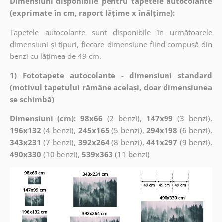
Dimensiuni disponibile pentru tapetele autocolante
(exprimate în cm, raport lățime x înălțime):
Tapetele autocolante sunt disponibile în următoarele
dimensiuni și tipuri, fiecare dimensiune fiind compusă din
benzi cu lățimea de 49 cm.
1) Fototapete autocolante - dimensiuni standard
(motivul tapetului rămâne același, doar dimensiunea
se schimbă)
Dimensiuni (cm): 98x66
(2 benzi),
147x99
(3 benzi),
196x132
(4 benzi),
245x165
(5 benzi),
294x198
(6 benzi),
343x231
(7 benzi),
392x264
(8 benzi),
441x297
(9 benzi),
490x330
(10 benzi),
539x363
(11 benzi)