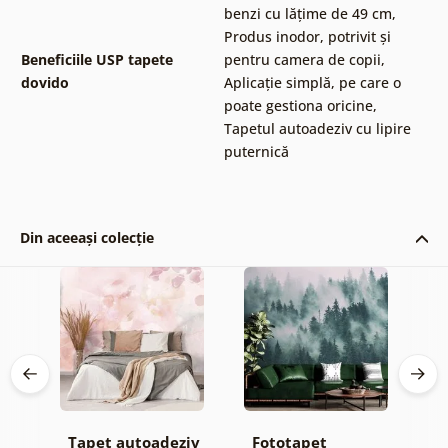
benzi cu lățime de 49 cm
,
Produs inodor, potrivit și
Beneficiile USP tapete
pentru camera de copii
,
dovido
Aplicație simplă, pe care o
poate gestiona oricine
,
Tapetul autoadeziv cu lipire
puternică
Din aceeași colecție
Tapet autoadeziv
Fototapet
T