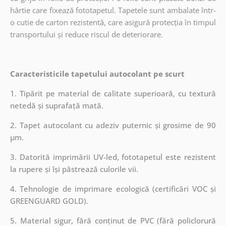
hârtie care fixează fototapetul. Tapetele sunt ambalate într-
o cutie de carton rezistentă, care asigură protecția în timpul
transportului și reduce riscul de deteriorare.
Caracteristicile tapetului autocolant pe scurt
1. Tipărit pe material de calitate superioară, cu textură
netedă și suprafață mată.
2. Tapet autocolant cu adeziv puternic și grosime de 90
µm.
3. Datorită imprimării UV-led, fototapetul este rezistent
la rupere și își păstrează culorile vii.
4. Tehnologie de imprimare ecologică (certificări VOC și
GREENGUARD GOLD).
5. Material sigur, fără conținut de PVC (fără policlorură