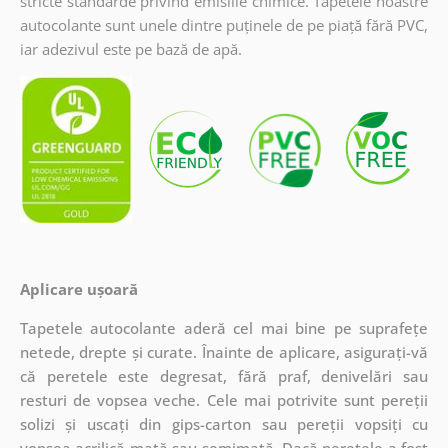
stricte standarde privind emisiile chimice. Tapetele noastre
autocolante sunt unele dintre puținele de pe piață fără PVC,
iar adezivul este pe bază de apă.
Aplicare ușoară
Tapetele autocolante aderă cel mai bine pe suprafețe
netede, drepte și curate. Înainte de aplicare, asigurați-vă
că peretele este degresat, fără praf, denivelări sau
resturi de vopsea veche. Cele mai potrivite sunt pereții
solizi și uscați din gips-carton sau pereții vopsiți cu
vopsea acrilică mată sau semimată. Dacă peretele a fost