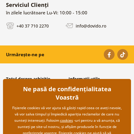
Serviciul Clienți
în zilele lucrătoare Lu-Vi: 10:00 - 15:00
+40 37 710 2270
info@dovido.ro
Urmărește-ne pe
Totul despre achiziție
Informații utile
Ne pasă de confidențialitatea
Condiții și termeni generali
Despre noi
Protecția datelor personale
Întrebări frecvente
Voastră
Transport și modalități de plată
Contacte
Returnare
Cooperare angro
Fișierele cookies vă vor ajuta să găsiți rapid ceea ce aveți nevoie,
vă vor salva timpul și împiedică apariția reclamelor de care nu
sunteți interesați. Folosim
cookies
-uri pentru a vă anunța, că
sunteți pe site-ul nostru, și afișăm produsele în funcție de
preferințele voastre. Fișierele cookies ne ajută să vă