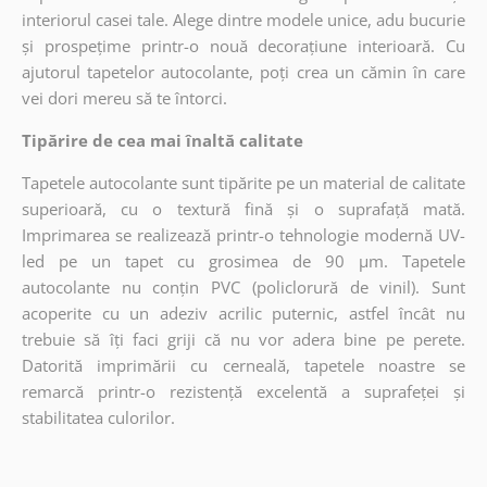
interiorul casei tale. Alege dintre modele unice, adu bucurie
și prospețime printr-o nouă decorațiune interioară. Cu
ajutorul tapetelor autocolante, poți crea un cămin în care
vei dori mereu să te întorci.
Tipărire de cea mai înaltă calitate
Tapetele autocolante sunt tipărite pe un material de calitate
superioară, cu o textură fină și o suprafață mată.
Imprimarea se realizează printr-o tehnologie modernă UV-
led pe un tapet cu grosimea de 90 µm. Tapetele
autocolante nu conțin PVC (policlorură de vinil). Sunt
acoperite cu un adeziv acrilic puternic, astfel încât nu
trebuie să îți faci griji că nu vor adera bine pe perete.
Datorită imprimării cu cerneală, tapetele noastre se
remarcă printr-o rezistență excelentă a suprafeței și
stabilitatea culorilor.