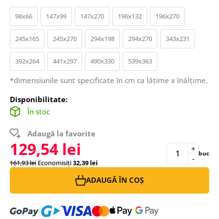
98x66
147x99
147x270
196x132
196x270
245x165
245x270
294x198
294x270
343x231
392x264
441x297
490x330
539x363
*dimensiunile sunt specificate în cm ca lățime x înălțime.
Disponibilitate:
În stoc
Adaugă la favorite
129,54 lei
+
buc
-
161,93 lei
Economisiți
32,39 lei
ADAUGĂ ÎN COȘ