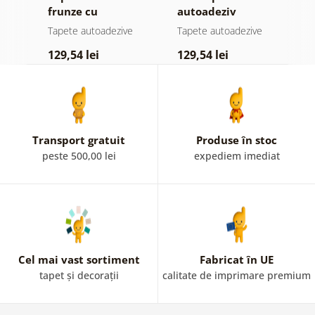
frunze cu
autoadeziv
h
atingere
pădure în ceață
d
e
Tapete autoadezive
Tapete autoadezive
T
pastelată
129,54 lei
129,54 lei
1
Transport gratuit
Produse în stoc
peste 500,00 lei
expediem imediat
Cel mai vast sortiment
Fabricat în UE
tapet și decorații
calitate de imprimare premium