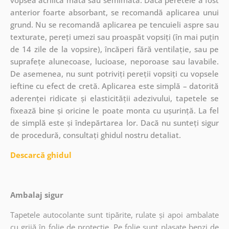
anterior foarte absorbant, se recomandă aplicarea unui
grund. Nu se recomandă aplicarea pe tencuieli aspre sau
texturate, pereți umezi sau proaspăt vopsiți (în mai puțin
de 14 zile de la vopsire), încăperi fără ventilație, sau pe
suprafețe alunecoase, lucioase, neporoase sau lavabile.
De asemenea, nu sunt potriviți pereții vopsiți cu vopsele
ieftine cu efect de cretă. Aplicarea este simplă – datorită
aderenței ridicate și elasticității adezivului, tapetele se
fixează bine și oricine le poate monta cu ușurință. La fel
de simplă este și îndepărtarea lor. Dacă nu sunteți sigur
de procedură, consultați ghidul nostru detaliat.
Descarcă ghidul
Ambalaj sigur
Tapetele autocolante sunt tipărite, rulate și apoi ambalate
cu grijă în folie de protecție. Pe folie sunt plasate benzi de