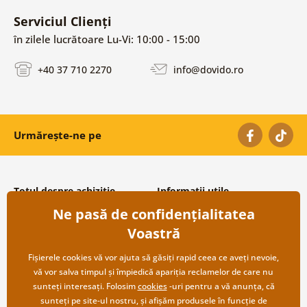
Serviciul Clienți
în zilele lucrătoare Lu-Vi: 10:00 - 15:00
+40 37 710 2270
info@dovido.ro
Urmărește-ne pe
Totul despre achiziție
Informații utile
Ne pasă de confidențialitatea
Condiții și termeni generali
Despre noi
Protecția datelor personale
Întrebări frecvente
Voastră
Transport și modalități de plată
Contacte
Returnare
Cooperare angro
Fișierele cookies vă vor ajuta să găsiți rapid ceea ce aveți nevoie,
vă vor salva timpul și împiedică apariția reclamelor de care nu
sunteți interesați. Folosim
cookies
-uri pentru a vă anunța, că
sunteți pe site-ul nostru, și afișăm produsele în funcție de