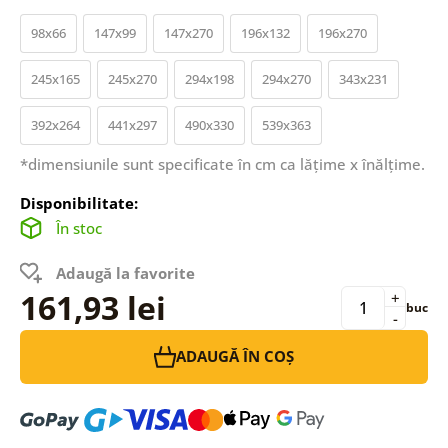
98x66
147x99
147x270
196x132
196x270
245x165
245x270
294x198
294x270
343x231
392x264
441x297
490x330
539x363
*dimensiunile sunt specificate în cm ca lățime x înălțime.
Disponibilitate:
În stoc
Adaugă la favorite
161,93 lei
+
buc
-
ADAUGĂ ÎN COȘ