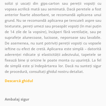
solizi și uscați din gips-carton sau pereții vopsiți cu
vopsea acrilică mată sau semimată. Dacă peretele a fost
anterior foarte absorbant, se recomandă aplicarea unui
grund. Nu se recomandă aplicarea pe tencuieli aspre sau
texturate, pereți umezi sau proaspăt vopsiți (în mai puțin
de 14 zile de la vopsire), încăperi fără ventilație, sau pe
suprafețe alunecoase, lucioase, neporoase sau lavabile.
De asemenea, nu sunt potriviți pereții vopsiți cu vopsele
ieftine cu efect de cretă. Aplicarea este simplă – datorită
aderenței ridicate și elasticității adezivului, tapetele se
fixează bine și oricine le poate monta cu ușurință. La fel
de simplă este și îndepărtarea lor. Dacă nu sunteți sigur
de procedură, consultați ghidul nostru detaliat.
Descarcă ghidul
Ambalaj sigur