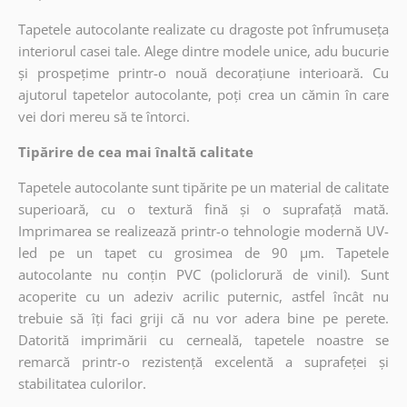
Tapetele autocolante realizate cu dragoste pot înfrumuseța
interiorul casei tale. Alege dintre modele unice, adu bucurie
și prospețime printr-o nouă decorațiune interioară. Cu
ajutorul tapetelor autocolante, poți crea un cămin în care
vei dori mereu să te întorci.
Tipărire de cea mai înaltă calitate
Tapetele autocolante sunt tipărite pe un material de calitate
superioară, cu o textură fină și o suprafață mată.
Imprimarea se realizează printr-o tehnologie modernă UV-
led pe un tapet cu grosimea de 90 µm. Tapetele
autocolante nu conțin PVC (policlorură de vinil). Sunt
acoperite cu un adeziv acrilic puternic, astfel încât nu
trebuie să îți faci griji că nu vor adera bine pe perete.
Datorită imprimării cu cerneală, tapetele noastre se
remarcă printr-o rezistență excelentă a suprafeței și
stabilitatea culorilor.