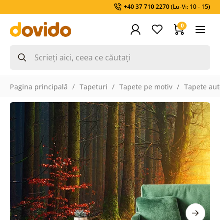
+40 37 710 2270
(Lu-Vi: 10 - 15)
0
Pagina principală
Tapeturi
Tapete pe motiv
Tapete aut