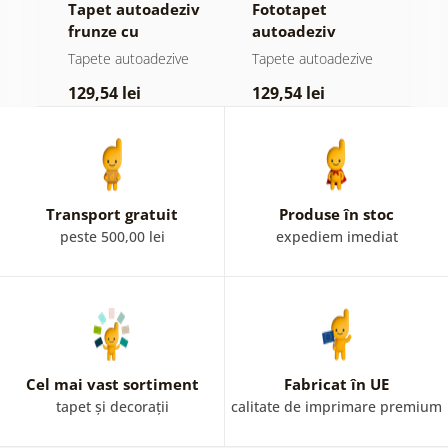
Tapet autoadeziv
Fototapet
T
ul
frunze cu
autoadeziv
h
atingere
pădure în ceață
d
e
Tapete autoadezive
Tapete autoadezive
T
pastelată
129,54 lei
129,54 lei
1
Transport gratuit
Produse în stoc
peste 500,00 lei
expediem imediat
Cel mai vast sortiment
Fabricat în UE
tapet și decorații
calitate de imprimare premium