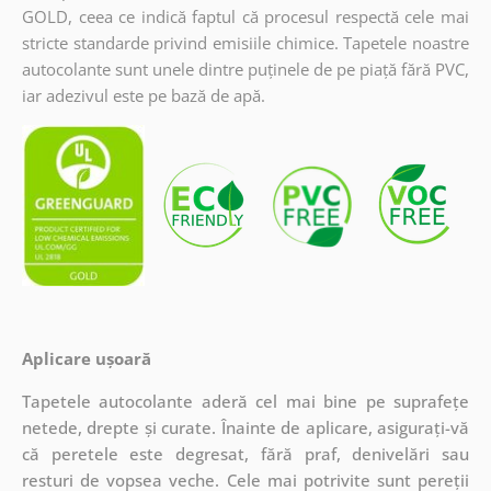
GOLD, ceea ce indică faptul că procesul respectă cele mai
stricte standarde privind emisiile chimice. Tapetele noastre
autocolante sunt unele dintre puținele de pe piață fără PVC,
iar adezivul este pe bază de apă.
Aplicare ușoară
Tapetele autocolante aderă cel mai bine pe suprafețe
netede, drepte și curate. Înainte de aplicare, asigurați-vă
că peretele este degresat, fără praf, denivelări sau
resturi de vopsea veche. Cele mai potrivite sunt pereții