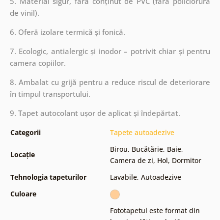
5. Material sigur, fără conținut de PVC (fără policlorură
de vinil).
6. Oferă izolare termică și fonică.
7. Ecologic, antialergic și inodor – potrivit chiar și pentru
camera copiilor.
8. Ambalat cu grijă pentru a reduce riscul de deteriorare
în timpul transportului.
9. Tapet autocolant ușor de aplicat și îndepărtat.
Categorii
Tapete autoadezive
Birou
,
Bucătărie
,
Baie
,
Locație
Camera de zi
,
Hol
,
Dormitor
Tehnologia tapeturilor
Lavabile
,
Autoadezive
Culoare
Fototapetul este format din