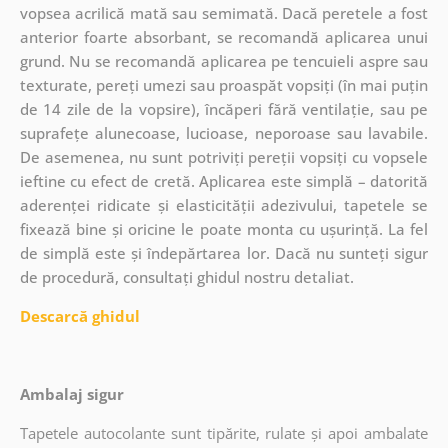
vopsea acrilică mată sau semimată. Dacă peretele a fost
anterior foarte absorbant, se recomandă aplicarea unui
grund. Nu se recomandă aplicarea pe tencuieli aspre sau
texturate, pereți umezi sau proaspăt vopsiți (în mai puțin
de 14 zile de la vopsire), încăperi fără ventilație, sau pe
suprafețe alunecoase, lucioase, neporoase sau lavabile.
De asemenea, nu sunt potriviți pereții vopsiți cu vopsele
ieftine cu efect de cretă. Aplicarea este simplă – datorită
aderenței ridicate și elasticității adezivului, tapetele se
fixează bine și oricine le poate monta cu ușurință. La fel
de simplă este și îndepărtarea lor. Dacă nu sunteți sigur
de procedură, consultați ghidul nostru detaliat.
Descarcă ghidul
Ambalaj sigur
Tapetele autocolante sunt tipărite, rulate și apoi ambalate