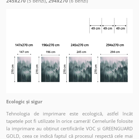
245x270
(5 benzi)
, 294x270
(6 benzi)
Ecologic și sigur
Tehnologia de imprimare este ecologică, astfel încât
tapetele pot fi utilizate în orice cameră! Cernelurile folosite
la imprimare au obținut certificările VOC și GREENGUARD
GOLD, ceea ce indică faptul că procesul respectă cele mai