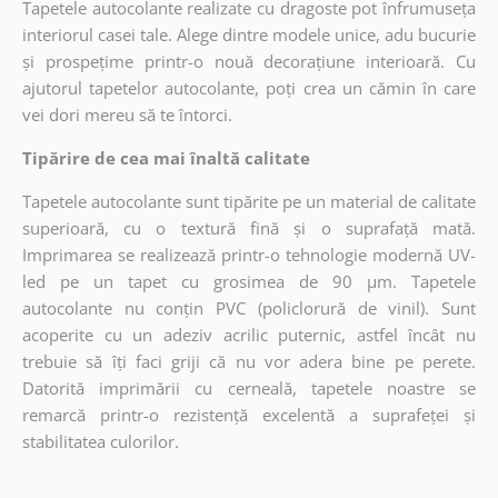
Tapetele autocolante realizate cu dragoste pot înfrumuseța
interiorul casei tale. Alege dintre modele unice, adu bucurie
și prospețime printr-o nouă decorațiune interioară. Cu
ajutorul tapetelor autocolante, poți crea un cămin în care
vei dori mereu să te întorci.
Tipărire de cea mai înaltă calitate
Tapetele autocolante sunt tipărite pe un material de calitate
superioară, cu o textură fină și o suprafață mată.
Imprimarea se realizează printr-o tehnologie modernă UV-
led pe un tapet cu grosimea de 90 µm. Tapetele
autocolante nu conțin PVC (policlorură de vinil). Sunt
acoperite cu un adeziv acrilic puternic, astfel încât nu
trebuie să îți faci griji că nu vor adera bine pe perete.
Datorită imprimării cu cerneală, tapetele noastre se
remarcă printr-o rezistență excelentă a suprafeței și
stabilitatea culorilor.