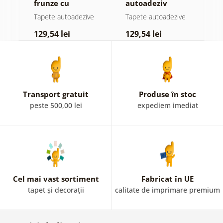
el
frunze cu
autoadeziv
f
atingere
pădure în ceață
n
e
Tapete autoadezive
Tapete autoadezive
T
pastelată
c
129,54 lei
129,54 lei
1
Transport gratuit
Produse în stoc
peste 500,00 lei
expediem imediat
Cel mai vast sortiment
Fabricat în UE
tapet și decorații
calitate de imprimare premium