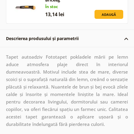
În stoc
13,14 lei
ADAUGĂ
Descrierea produsului și parametrii
Tapet autoadziv Fototapet pokladele mării pe lemn
aduce atmosfera plaje direct în interiorul
dumneavoastră. Motivul include stea de mare, diverse
scoici și o suprafață naturală din lemn, creând o senzație
plăcută și relaxantă. Nuantele de brun și bej evocă zilele
calde și însorite și momentele liniștite la mare. Ideal
pentru decorarea livingului, dormitorului sau camerei
copiilor, va oferi fiecărui spațiu un farmec unic. Calitatea
acestei tapet garantează o aplicare ușoară și o
durabilitate îndelungată fără pierderea culorii.