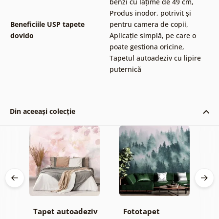
benzi cu lățime de 49 cm
,
Produs inodor, potrivit și
Beneficiile USP tapete
pentru camera de copii
,
dovido
Aplicație simplă, pe care o
poate gestiona oricine
,
Tapetul autoadeziv cu lipire
puternică
Din aceeași colecție
iv
Tapet autoadeziv
Fototapet
T