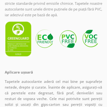
stricte standarde privind emisiile chimice. Tapetele noastre
autocolante sunt unele dintre puținele de pe piață fără PVC,
iar adezivul este pe bază de apă.
Aplicare ușoară
Tapetele autocolante aderă cel mai bine pe suprafețe
netede, drepte și curate. Înainte de aplicare, asigurați-vă
că peretele este degresat, fără praf, denivelări sau
resturi de vopsea veche. Cele mai potrivite sunt pereții
solizi și uscați din gips-carton sau pereții vopsiți cu