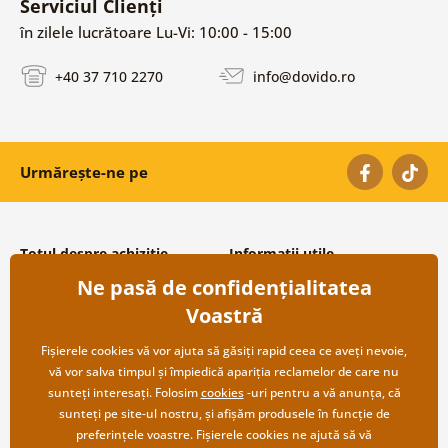
Serviciul Clienți
în zilele lucrătoare Lu-Vi: 10:00 - 15:00
+40 37 710 2270
info@dovido.ro
Urmărește-ne pe
Totul despre achiziție
Informații utile
Ne pasă de confidențialitatea
Condiții și termeni generali
Despre noi
Protecția datelor personale
Întrebări frecvente
Voastră
Transport și modalități de plată
Contacte
Returnare
Cooperare angro
Fișierele cookies vă vor ajuta să găsiți rapid ceea ce aveți nevoie,
vă vor salva timpul și împiedică apariția reclamelor de care nu
sunteți interesați. Folosim
cookies
-uri pentru a vă anunța, că
sunteți pe site-ul nostru, și afișăm produsele în funcție de
preferințele voastre. Fișierele cookies ne ajută să vă