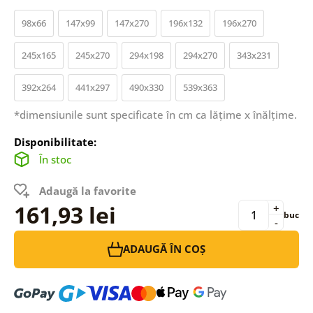
98x66
147x99
147x270
196x132
196x270
245x165
245x270
294x198
294x270
343x231
392x264
441x297
490x330
539x363
*dimensiunile sunt specificate în cm ca lățime x înălțime.
Disponibilitate:
În stoc
Adaugă la favorite
161,93 lei
+
buc
-
ADAUGĂ ÎN COȘ