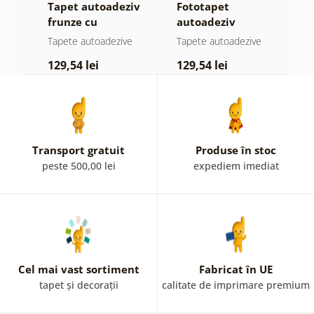
Tapet autoadeziv
Fototapet
T
jă
frunze cu
autoadeziv
h
atingere
pădure în ceață
d
e
Tapete autoadezive
Tapete autoadezive
T
pastelată
129,54 lei
129,54 lei
1
Transport gratuit
Produse în stoc
peste 500,00 lei
expediem imediat
Cel mai vast sortiment
Fabricat în UE
tapet și decorații
calitate de imprimare premium