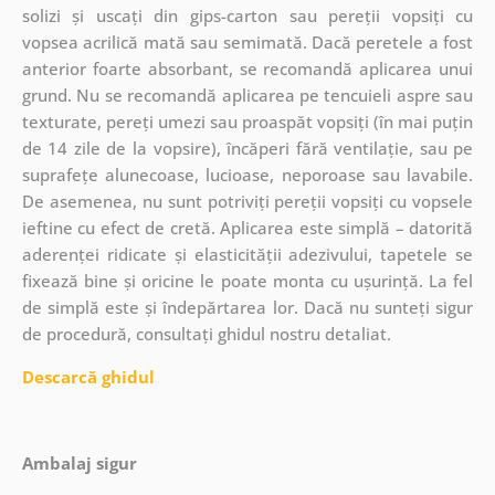
solizi și uscați din gips-carton sau pereții vopsiți cu
vopsea acrilică mată sau semimată. Dacă peretele a fost
anterior foarte absorbant, se recomandă aplicarea unui
grund. Nu se recomandă aplicarea pe tencuieli aspre sau
texturate, pereți umezi sau proaspăt vopsiți (în mai puțin
de 14 zile de la vopsire), încăperi fără ventilație, sau pe
suprafețe alunecoase, lucioase, neporoase sau lavabile.
De asemenea, nu sunt potriviți pereții vopsiți cu vopsele
ieftine cu efect de cretă. Aplicarea este simplă – datorită
aderenței ridicate și elasticității adezivului, tapetele se
fixează bine și oricine le poate monta cu ușurință. La fel
de simplă este și îndepărtarea lor. Dacă nu sunteți sigur
de procedură, consultați ghidul nostru detaliat.
Descarcă ghidul
Ambalaj sigur