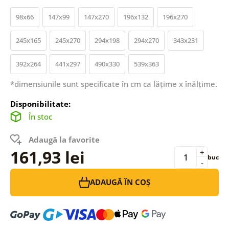
98x66
147x99
147x270
196x132
196x270
245x165
245x270
294x198
294x270
343x231
392x264
441x297
490x330
539x363
*dimensiunile sunt specificate în cm ca lățime x înălțime.
Disponibilitate:
În stoc
Adaugă la favorite
161,93 lei
+
buc
-
ADAUGĂ ÎN COȘ