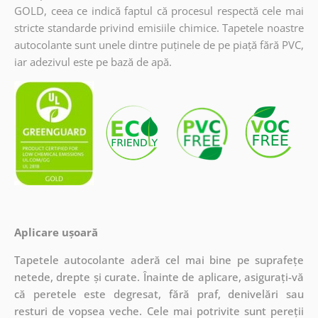
GOLD, ceea ce indică faptul că procesul respectă cele mai
stricte standarde privind emisiile chimice. Tapetele noastre
autocolante sunt unele dintre puținele de pe piață fără PVC,
iar adezivul este pe bază de apă.
Aplicare ușoară
Tapetele autocolante aderă cel mai bine pe suprafețe
netede, drepte și curate. Înainte de aplicare, asigurați-vă
că peretele este degresat, fără praf, denivelări sau
resturi de vopsea veche. Cele mai potrivite sunt pereții