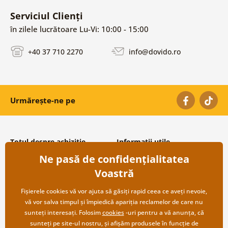
Serviciul Clienți
în zilele lucrătoare Lu-Vi: 10:00 - 15:00
+40 37 710 2270
info@dovido.ro
Urmărește-ne pe
Totul despre achiziție
Informații utile
Ne pasă de confidențialitatea
Condiții și termeni generali
Despre noi
Protecția datelor personale
Întrebări frecvente
Voastră
Transport și modalități de plată
Contacte
Returnare
Cooperare angro
Fișierele cookies vă vor ajuta să găsiți rapid ceea ce aveți nevoie,
vă vor salva timpul și împiedică apariția reclamelor de care nu
sunteți interesați. Folosim
cookies
-uri pentru a vă anunța, că
sunteți pe site-ul nostru, și afișăm produsele în funcție de