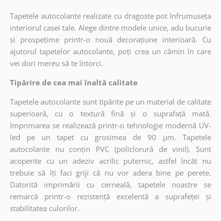
Tapetele autocolante realizate cu dragoste pot înfrumuseța
interiorul casei tale. Alege dintre modele unice, adu bucurie
și prospețime printr-o nouă decorațiune interioară. Cu
ajutorul tapetelor autocolante, poți crea un cămin în care
vei dori mereu să te întorci.
Tipărire de cea mai înaltă calitate
Tapetele autocolante sunt tipărite pe un material de calitate
superioară, cu o textură fină și o suprafață mată.
Imprimarea se realizează printr-o tehnologie modernă UV-
led pe un tapet cu grosimea de 90 µm. Tapetele
autocolante nu conțin PVC (policlorură de vinil). Sunt
acoperite cu un adeziv acrilic puternic, astfel încât nu
trebuie să îți faci griji că nu vor adera bine pe perete.
Datorită imprimării cu cerneală, tapetele noastre se
remarcă printr-o rezistență excelentă a suprafeței și
stabilitatea culorilor.