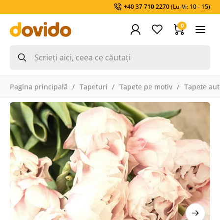
+40 37 710 2270
(Lu-Vi: 10 - 15)
0
Pagina principală
Tapeturi
Tapete pe motiv
Tapete aut