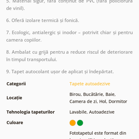
5. Material sigur, fără conținut de PVC (fără policlorură
de vinil).
6. Oferă izolare termică și fonică.
7. Ecologic, antialergic și inodor – potrivit chiar și pentru
camera copiilor.
8. Ambalat cu grijă pentru a reduce riscul de deteriorare
în timpul transportului.
9. Tapet autocolant ușor de aplicat și îndepărtat.
Categorii
Tapete autoadezive
Birou
,
Bucătărie
,
Baie
,
Locație
Camera de zi
,
Hol
,
Dormitor
Tehnologia tapeturilor
Lavabile
,
Autoadezive
Culoare
Fototapetul este format din