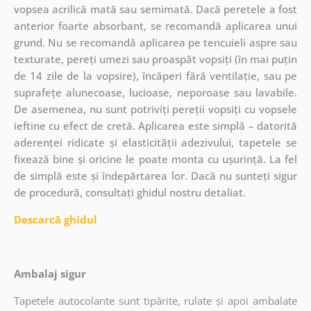
vopsea acrilică mată sau semimată. Dacă peretele a fost
anterior foarte absorbant, se recomandă aplicarea unui
grund. Nu se recomandă aplicarea pe tencuieli aspre sau
texturate, pereți umezi sau proaspăt vopsiți (în mai puțin
de 14 zile de la vopsire), încăperi fără ventilație, sau pe
suprafețe alunecoase, lucioase, neporoase sau lavabile.
De asemenea, nu sunt potriviți pereții vopsiți cu vopsele
ieftine cu efect de cretă. Aplicarea este simplă – datorită
aderenței ridicate și elasticității adezivului, tapetele se
fixează bine și oricine le poate monta cu ușurință. La fel
de simplă este și îndepărtarea lor. Dacă nu sunteți sigur
de procedură, consultați ghidul nostru detaliat.
Descarcă ghidul
Ambalaj sigur
Tapetele autocolante sunt tipărite, rulate și apoi ambalate