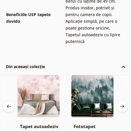
benzi cu lățime de 49 cm
,
Produs inodor, potrivit și
Beneficiile USP tapete
pentru camera de copii
,
dovido
Aplicație simplă, pe care o
poate gestiona oricine
,
Tapetul autoadeziv cu lipire
puternică
Din aceeași colecție
Tapet autoadeziv
Fototapet
T