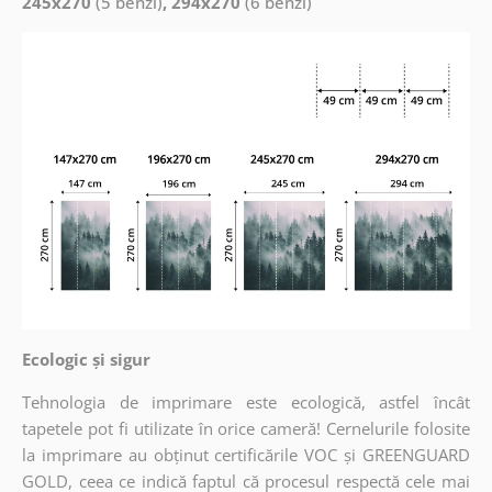
245x270
(5 benzi)
, 294x270
(6 benzi)
Ecologic și sigur
Tehnologia de imprimare este ecologică, astfel încât
tapetele pot fi utilizate în orice cameră! Cernelurile folosite
la imprimare au obținut certificările VOC și GREENGUARD
GOLD, ceea ce indică faptul că procesul respectă cele mai