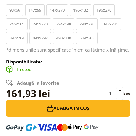
98x66
147x99
147x270
196x132
196x270
245x165
245x270
294x198
294x270
343x231
392x264
441x297
490x330
539x363
*dimensiunile sunt specificate în cm ca lățime x înălțime.
Disponibilitate:
În stoc
Adaugă la favorite
161,93 lei
+
buc
-
ADAUGĂ ÎN COȘ