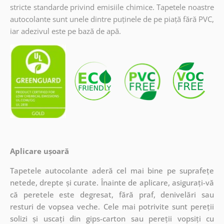
stricte standarde privind emisiile chimice. Tapetele noastre
autocolante sunt unele dintre puținele de pe piață fără PVC,
iar adezivul este pe bază de apă.
Aplicare ușoară
Tapetele autocolante aderă cel mai bine pe suprafețe
netede, drepte și curate. Înainte de aplicare, asigurați-vă
că peretele este degresat, fără praf, denivelări sau
resturi de vopsea veche. Cele mai potrivite sunt pereții
solizi și uscați din gips-carton sau pereții vopsiți cu