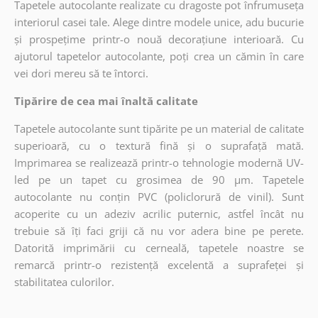
Tapetele autocolante realizate cu dragoste pot înfrumuseța
interiorul casei tale. Alege dintre modele unice, adu bucurie
și prospețime printr-o nouă decorațiune interioară. Cu
ajutorul tapetelor autocolante, poți crea un cămin în care
vei dori mereu să te întorci.
Tipărire de cea mai înaltă calitate
Tapetele autocolante sunt tipărite pe un material de calitate
superioară, cu o textură fină și o suprafață mată.
Imprimarea se realizează printr-o tehnologie modernă UV-
led pe un tapet cu grosimea de 90 µm. Tapetele
autocolante nu conțin PVC (policlorură de vinil). Sunt
acoperite cu un adeziv acrilic puternic, astfel încât nu
trebuie să îți faci griji că nu vor adera bine pe perete.
Datorită imprimării cu cerneală, tapetele noastre se
remarcă printr-o rezistență excelentă a suprafeței și
stabilitatea culorilor.