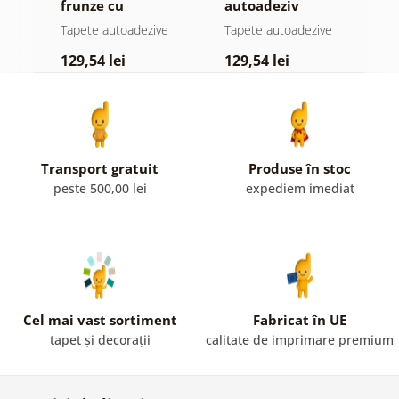
jă
frunze cu
autoadeziv
h
atingere
pădure în ceață
d
e
Tapete autoadezive
Tapete autoadezive
T
pastelată
129,54 lei
129,54 lei
1
Transport gratuit
Produse în stoc
peste 500,00 lei
expediem imediat
Cel mai vast sortiment
Fabricat în UE
tapet și decorații
calitate de imprimare premium