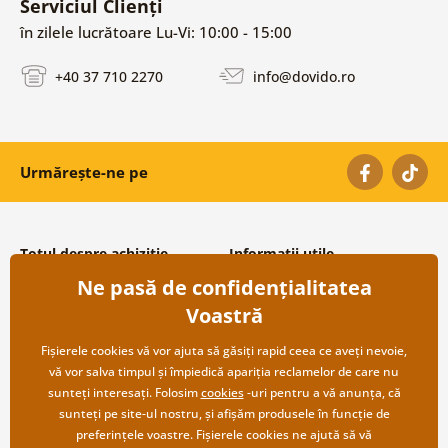
Serviciul Clienți
în zilele lucrătoare Lu-Vi: 10:00 - 15:00
+40 37 710 2270
info@dovido.ro
Urmărește-ne pe
Totul despre achiziție
Informații utile
Ne pasă de confidențialitatea
Condiții și termeni generali
Despre noi
Protecția datelor personale
Întrebări frecvente
Voastră
Transport și modalități de plată
Contacte
Returnare
Cooperare angro
Fișierele cookies vă vor ajuta să găsiți rapid ceea ce aveți nevoie,
vă vor salva timpul și împiedică apariția reclamelor de care nu
sunteți interesați. Folosim
cookies
-uri pentru a vă anunța, că
sunteți pe site-ul nostru, și afișăm produsele în funcție de
preferințele voastre. Fișierele cookies ne ajută să vă