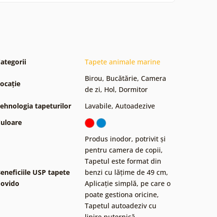
ategorii
Tapete animale marine
Birou
,
Bucătărie
,
Camera
ocație
de zi
,
Hol
,
Dormitor
ehnologia tapeturilor
Lavabile
,
Autoadezive
uloare
Produs inodor, potrivit și
pentru camera de copii
,
Tapetul este format din
eneficiile USP tapete
benzi cu lățime de 49 cm
,
ovido
Aplicație simplă, pe care o
poate gestiona oricine
,
Tapetul autoadeziv cu
lipire puternică