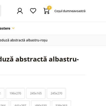
0
Coşul dumneavoastră
ostere
eduză abstractă albastru-roșu
uză abstractă albastru-
2
196x270
245x165
245x270
x264
441x297
490x330
539x363