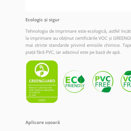
Ecologic și sigur
Tehnologia de imprimare este ecologică, astfel încât t
la imprimare au obținut certificările VOC și GREENG
mai stricte standarde privind emisiile chimice. Tap
piață fără PVC, iar adezivul este pe bază de apă.
Aplicare ușoară