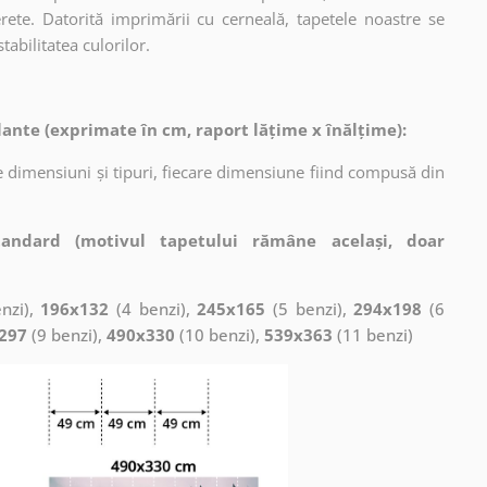
erete. Datorită imprimării cu cerneală, tapetele noastre se
tabilitatea culorilor.
ante (exprimate în cm, raport lățime x înălțime):
 dimensiuni și tipuri, fiecare dimensiune fiind compusă din
tandard (motivul tapetului rămâne același, doar
nzi),
196x132
(4 benzi),
245x165
(5 benzi),
294x198
(6
297
(9 benzi),
490x330
(10 benzi),
539x363
(11 benzi)