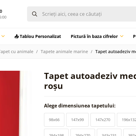
0
5:00
📤 Tablou Personalizat
Pictură în baza cifrelor
P
Tapet cu animale
Tapete animale marine
Tapet autoadeziv m
Tapet autoadeziv med
roșu
Alege dimensiunea tapetului:
98x66
147x99
147x270
196x13
294x198
294x270
343x231
392