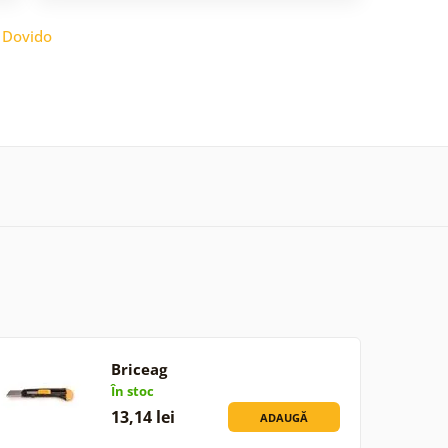
:
Dovido
Briceag
În stoc
13,14 lei
ADAUGĂ