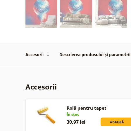
Accesorii
Descrierea produsului și parametrii
Accesorii
Rolă pentru tapet
În stoc
30,97 lei
ADAUGĂ