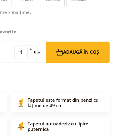
ime x înălțime.
avorite
+
ADAUGĂ ÎN COȘ
buc
-
Tapetul este format din benzi cu
lățime de 49 cm
Tapetul autoadeziv cu lipire
puternică