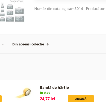
Număr din catalog: sam3014 Producător
Din aceeași colecție
Bandă de hârtie
În stoc
24,77 lei
ADAUGĂ