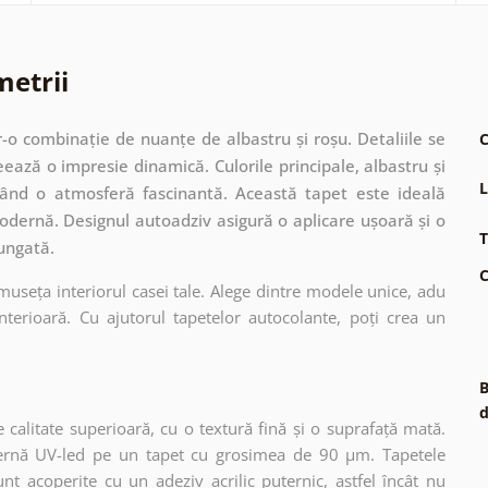
metrii
-o combinație de nuanțe de albastru și roșu. Detaliile se
C
ează o impresie dinamică. Culorile principale, albastru și
L
erând o atmosferă fascinantă. Această tapet este ideală
modernă. Designul autoadziv asigură o aplicare ușoară și o
T
lungată.
C
museța interiorul casei tale. Alege dintre modele unice, adu
terioară. Cu ajutorul tapetelor autocolante, poți crea un
B
d
 calitate superioară, cu o textură fină și o suprafață mată.
dernă UV-led pe un tapet cu grosimea de 90 µm. Tapetele
nt acoperite cu un adeziv acrilic puternic, astfel încât nu