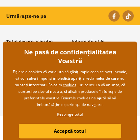
Urmărește-ne pe
Totul despre achiziție
Informații utile
Ne pasă de confidențialitatea
Condiții și termeni generali
Despre noi
Protecția datelor personale
Întrebări frecvente
Voastră
Transport și modalități de plată
Contacte
Returnare
Cooperare angro
Fișierele cookies vă vor ajuta să găsiți rapid ceea ce aveți nevoie,
vă vor salva timpul și împiedică apariția reclamelor de care nu
sunteți interesați. Folosim
cookies
-uri pentru a vă anunța, că
sunteți pe site-ul nostru, și afișăm produsele în funcție de
preferințele voastre. Fișierele cookies ne ajută să vă
îmbunătățim experiența de navigare.
Respinge totul
Copyright ©2019 © Dovido.ro.
Acceptă totul
Webdesign
Litvanyi.sk
| Magazinul online a fost creat de