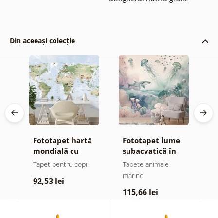
Din aceeași colecție
Fototapet hartă
Fototapet lume
T
u
mondială cu
subacvatică în
d
animale
culori pastelate
Tapet pentru copii
Tapete animale
T
marine
92,53 lei
1
115,66 lei