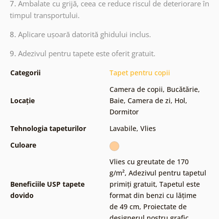
7.
Ambalate cu grijă, ceea ce reduce riscul de deteriorare în
timpul transportului.
8.
Aplicare ușoară datorită ghidului inclus.
9.
Adezivul pentru tapete este oferit gratuit.
Categorii
Tapet pentru copii
Camera de copii
,
Bucătărie
,
Locație
Baie
,
Camera de zi
,
Hol
,
Dormitor
Tehnologia tapeturilor
Lavabile
,
Vlies
Culoare
Vlies cu greutate de 170
g/m²
,
Adezivul pentru tapetul
Beneficiile USP tapete
primiți gratuit
,
Tapetul este
dovido
format din benzi cu lățime
de 49 cm
,
Proiectate de
designerul nostru grafic