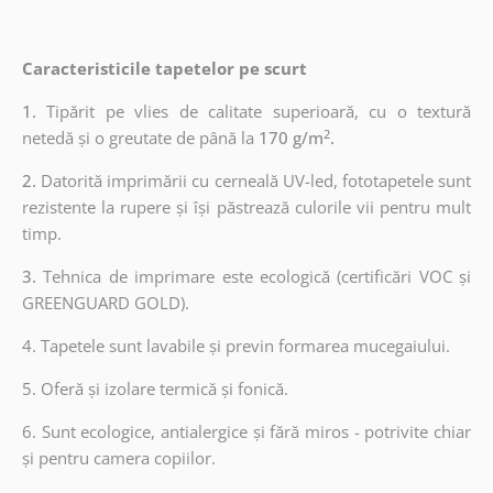
Caracteristicile tapetelor pe scurt
1.
Tipărit pe vlies de calitate superioară, cu o textură
2
netedă și o greutate de până la
170 g/m
.
2.
Datorită imprimării cu cerneală UV-led, fototapetele sunt
rezistente la rupere și își păstrează culorile vii pentru mult
timp.
3.
Tehnica de imprimare este ecologică (certificări VOC și
GREENGUARD GOLD).
4. Tapetele sunt lavabile și previn formarea mucegaiului.
5. Oferă și izolare termică și fonică.
6.
Sunt ecologice, antialergice și fără miros - potrivite chiar
și pentru camera copiilor.