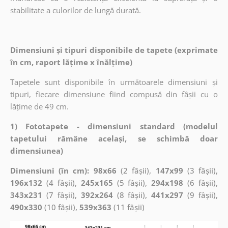
stabilitate a culorilor de lungă durată.
Dimensiuni și tipuri disponibile de tapete (exprimate
în cm, raport lățime x înălțime)
Tapetele sunt disponibile în următoarele dimensiuni și
tipuri, fiecare dimensiune fiind compusă din fâșii cu o
lățime de 49 cm.
1) Fototapete - dimensiuni standard (modelul
tapetului rămâne același, se schimbă doar
dimensiunea)
Dimensiuni (în cm): 98x66
(2 fâșii),
147x99
(3 fâșii),
196x132
(4 fâșii),
245x165
(5 fâșii),
294x198
(6 fâșii),
343x231
(7 fâșii),
392x264
(8 fâșii),
441x297
(9 fâșii),
490x330
(10 fâșii),
539x363
(11 fâșii)