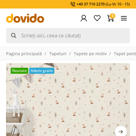
+40 37 710 2270
(Lu-Vi: 10 - 15)
0
Pagina principală
Tapeturi
Tapete pe motiv
Tapet pent
Noutate
Adeziv gratis