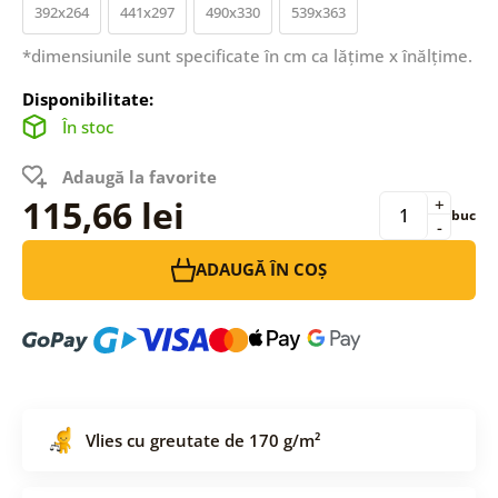
392x264
441x297
490x330
539x363
*dimensiunile sunt specificate în cm ca lățime x înălțime.
Disponibilitate:
În stoc
Adaugă la favorite
115,66 lei
+
buc
-
ADAUGĂ ÎN COȘ
Vlies cu greutate de 170 g/m²