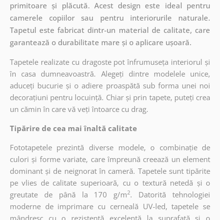
primitoare și plăcută. Acest design este ideal pentru
camerele copiilor sau pentru interiorurile naturale.
Tapetul este fabricat dintr-un material de calitate, care
garantează o durabilitate mare și o aplicare ușoară.
Tapetele realizate cu dragoste pot înfrumuseța interiorul și
în casa dumneavoastră. Alegeți dintre modelele unice,
aduceți bucurie și o adiere proaspătă sub forma unei noi
decorațiuni pentru locuință. Chiar și prin tapete, puteți crea
un cămin în care vă veți întoarce cu drag.
Tipărire de cea mai înaltă calitate
Fototapetele prezintă diverse modele, o combinație de
culori și forme variate, care împreună creează un element
dominant și de neignorat în cameră. Tapetele sunt tipărite
pe vlies de calitate superioară, cu o textură netedă și o
2
greutate de până la 170 g/m
. Datorită tehnologiei
moderne de imprimare cu cerneală UV-led, tapetele se
mândresc cu o rezistență excelentă la suprafață și o