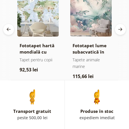
e
Fototapet hartă
Fototapet lume
T
mondială cu
subacvatică în
d
e
animale
culori pastelate
Tapet pentru copii
Tapete animale
T
marine
92,53 lei
1
115,66 lei
Transport gratuit
Produse în stoc
peste 500,00 lei
expediem imediat