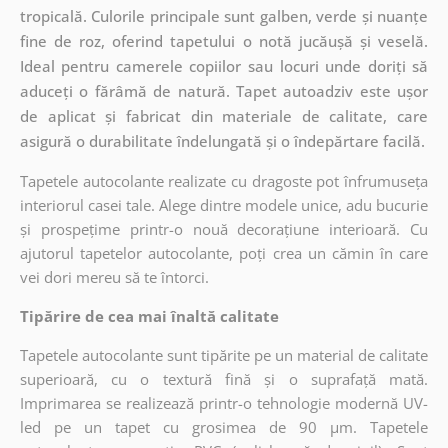
tropicală. Culorile principale sunt galben, verde și nuanțe
fine de roz, oferind tapetului o notă jucăușă și veselă.
Ideal pentru camerele copiilor sau locuri unde doriți să
aduceți o fărâmă de natură. Tapet autoadziv este ușor
de aplicat și fabricat din materiale de calitate, care
asigură o durabilitate îndelungată și o îndepărtare facilă.
Tapetele autocolante realizate cu dragoste pot înfrumuseța
interiorul casei tale. Alege dintre modele unice, adu bucurie
și prospețime printr-o nouă decorațiune interioară. Cu
ajutorul tapetelor autocolante, poți crea un cămin în care
vei dori mereu să te întorci.
Tipărire de cea mai înaltă calitate
Tapetele autocolante sunt tipărite pe un material de calitate
superioară, cu o textură fină și o suprafață mată.
Imprimarea se realizează printr-o tehnologie modernă UV-
led pe un tapet cu grosimea de 90 µm. Tapetele