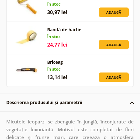
În stoc
30,97 lei
ADAUGĂ
Bandă de hârtie
În stoc
24,77 lei
ADAUGĂ
Briceag
În stoc
13,14 lei
ADAUGĂ
Descrierea produsului și parametrii
Micuțele leoparzi se zbenguie în junglă, înconjurate de
vegetație luxuriantă. Motivul este completat de flori
delicate și frunze mari, care creează o atmosferă