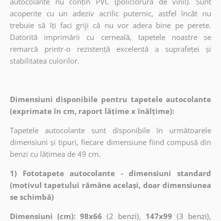
autocolante nu conțin PVC (policlorură de vinil). Sunt
acoperite cu un adeziv acrilic puternic, astfel încât nu
trebuie să îți faci griji că nu vor adera bine pe perete.
Datorită imprimării cu cerneală, tapetele noastre se
remarcă printr-o rezistență excelentă a suprafeței și
stabilitatea culorilor.
Dimensiuni disponibile pentru tapetele autocolante
(exprimate în cm, raport lățime x înălțime):
Tapetele autocolante sunt disponibile în următoarele
dimensiuni și tipuri, fiecare dimensiune fiind compusă din
benzi cu lățimea de 49 cm.
1) Fototapete autocolante - dimensiuni standard
(motivul tapetului rămâne același, doar dimensiunea
se schimbă)
Dimensiuni (cm): 98x66
(2 benzi),
147x99
(3 benzi),