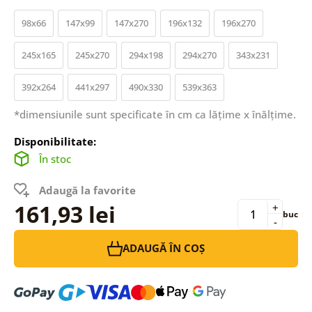
98x66
147x99
147x270
196x132
196x270
245x165
245x270
294x198
294x270
343x231
392x264
441x297
490x330
539x363
*dimensiunile sunt specificate în cm ca lățime x înălțime.
Disponibilitate:
În stoc
Adaugă la favorite
161,93 lei
+
buc
-
ADAUGĂ ÎN COȘ