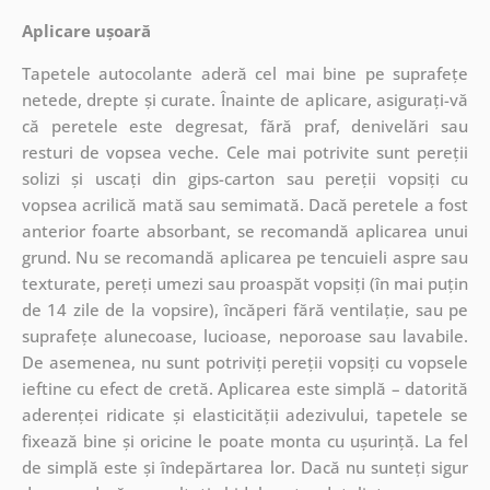
Aplicare ușoară
Tapetele autocolante aderă cel mai bine pe suprafețe
netede, drepte și curate. Înainte de aplicare, asigurați-vă
că peretele este degresat, fără praf, denivelări sau
resturi de vopsea veche. Cele mai potrivite sunt pereții
solizi și uscați din gips-carton sau pereții vopsiți cu
vopsea acrilică mată sau semimată. Dacă peretele a fost
anterior foarte absorbant, se recomandă aplicarea unui
grund. Nu se recomandă aplicarea pe tencuieli aspre sau
texturate, pereți umezi sau proaspăt vopsiți (în mai puțin
de 14 zile de la vopsire), încăperi fără ventilație, sau pe
suprafețe alunecoase, lucioase, neporoase sau lavabile.
De asemenea, nu sunt potriviți pereții vopsiți cu vopsele
ieftine cu efect de cretă. Aplicarea este simplă – datorită
aderenței ridicate și elasticității adezivului, tapetele se
fixează bine și oricine le poate monta cu ușurință. La fel
de simplă este și îndepărtarea lor. Dacă nu sunteți sigur