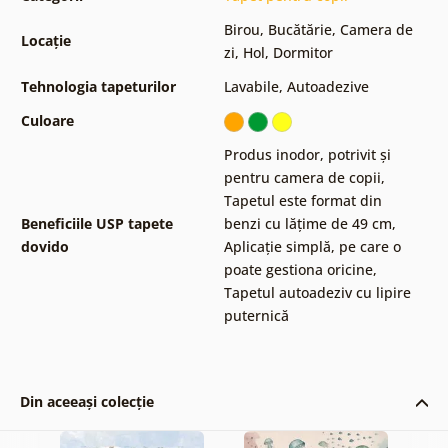
Birou
,
Bucătărie
,
Camera de
Locație
zi
,
Hol
,
Dormitor
Tehnologia tapeturilor
Lavabile
,
Autoadezive
Culoare
Produs inodor, potrivit și
pentru camera de copii
,
Tapetul este format din
Beneficiile USP tapete
benzi cu lățime de 49 cm
,
dovido
Aplicație simplă, pe care o
poate gestiona oricine
,
Tapetul autoadeziv cu lipire
puternică
Din aceeași colecție