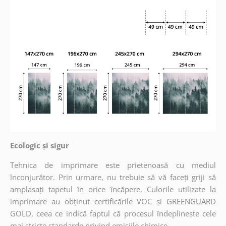
Ecologic și sigur
Tehnica de imprimare este prietenoasă cu mediul
înconjurător. Prin urmare, nu trebuie să vă faceți griji să
amplasați tapetul în orice încăpere. Culorile utilizate la
imprimare au obținut certificările VOC și GREENGUARD
GOLD, ceea ce indică faptul că procesul îndeplinește cele
mai stricte standarde privind emisiile chimice.