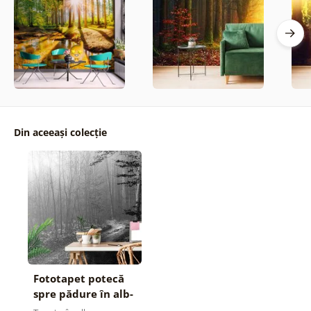
Din aceeași colecție
Fototapet potecă
spre pădure în alb-
negru