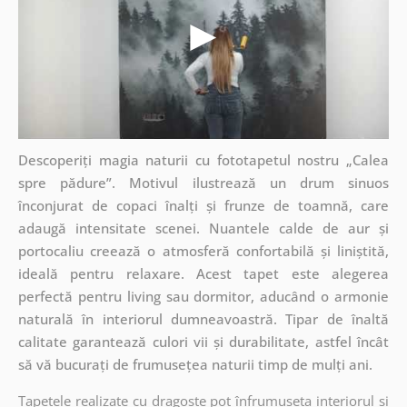
Descoperiți magia naturii cu fototapetul nostru „Calea
spre pădure”. Motivul ilustrează un drum sinuos
înconjurat de copaci înalți și frunze de toamnă, care
adaugă intensitate scenei. Nuantele calde de aur și
portocaliu creează o atmosferă confortabilă și liniștită,
ideală pentru relaxare. Acest tapet este alegerea
perfectă pentru living sau dormitor, aducând o armonie
naturală în interiorul dumneavoastră. Tipar de înaltă
calitate garantează culori vii și durabilitate, astfel încât
să vă bucurați de frumusețea naturii timp de mulți ani.
Tapetele realizate cu dragoste pot înfrumuseța interiorul și