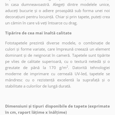
în casa dumneavoastră. Alegeți dintre modelele unice,
aduceți bucurie și o adiere proaspătă sub forma unei noi
decorațiuni pentru locuință. Chiar și prin tapete, puteți crea
un cămin în care vă veți întoarce cu drag.
Tipărire de cea mai înaltă calitate
Fototapetele prezintă diverse modele, o combinație de
culori și forme variate, care împreună creează un element
dominant și de neignorat în cameră. Tapetele sunt tipărite
pe vlies de calitate superioară, cu o textură netedă și o
2
greutate de până la 170 g/m
. Datorită tehnologiei
moderne de imprimare cu cerneală UV-led, tapetele se
mândresc cu o rezistență excelentă la suprafață și o
stabilitate a culorilor de lungă durată.
Dimensiuni și tipuri disponibile de tapete (exprimate
în cm, raport lățime x înălțime)