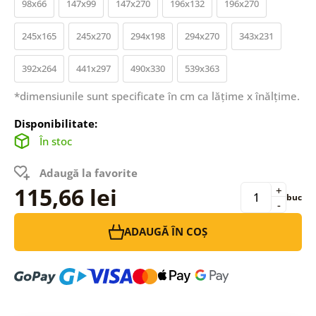
98x66
147x99
147x270
196x132
196x270
245x165
245x270
294x198
294x270
343x231
392x264
441x297
490x330
539x363
*dimensiunile sunt specificate în cm ca lățime x înălțime.
Disponibilitate:
În stoc
Adaugă la favorite
115,66 lei
+
buc
-
ADAUGĂ ÎN COȘ