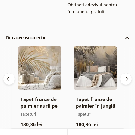
Obțineți adezivul pentru
fototapetul gratuit
Din aceeași colecție
Tapet frunze de
Tapet frunze de
F
t
palmier aurii pe
palmier în junglă
d
fundal bej
Tapeturi
Tapeturi
T
180,36 lei
180,36 lei
1