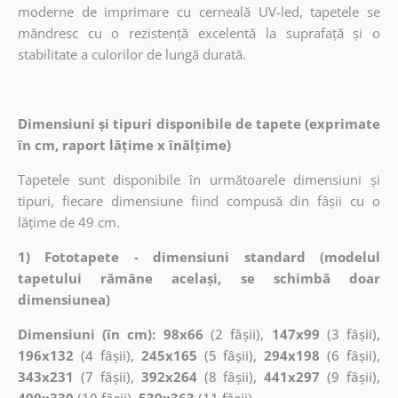
moderne de imprimare cu cerneală UV-led, tapetele se
mândresc cu o rezistență excelentă la suprafață și o
stabilitate a culorilor de lungă durată.
Dimensiuni și tipuri disponibile de tapete (exprimate
în cm, raport lățime x înălțime)
Tapetele sunt disponibile în următoarele dimensiuni și
tipuri, fiecare dimensiune fiind compusă din fâșii cu o
lățime de 49 cm.
1) Fototapete - dimensiuni standard (modelul
tapetului rămâne același, se schimbă doar
dimensiunea)
Dimensiuni (în cm): 98x66
(2 fâșii),
147x99
(3 fâșii),
196x132
(4 fâșii),
245x165
(5 fâșii),
294x198
(6 fâșii),
343x231
(7 fâșii),
392x264
(8 fâșii),
441x297
(9 fâșii),
490x330
(10 fâșii),
539x363
(11 fâșii)