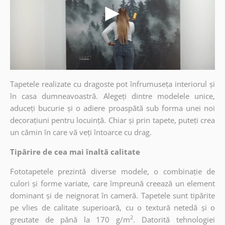
Tapetele realizate cu dragoste pot înfrumuseța interiorul și
în casa dumneavoastră. Alegeți dintre modelele unice,
aduceți bucurie și o adiere proaspătă sub forma unei noi
decorațiuni pentru locuință. Chiar și prin tapete, puteți crea
un cămin în care vă veți întoarce cu drag.
Tipărire de cea mai înaltă calitate
Fototapetele prezintă diverse modele, o combinație de
culori și forme variate, care împreună creează un element
dominant și de neignorat în cameră. Tapetele sunt tipărite
pe vlies de calitate superioară, cu o textură netedă și o
2
greutate de până la 170 g/m
. Datorită tehnologiei