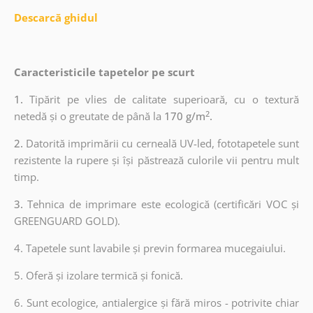
Descarcă ghidul
Caracteristicile tapetelor pe scurt
1.
Tipărit pe vlies de calitate superioară, cu o textură
2
netedă și o greutate de până la
170 g/m
.
2.
Datorită imprimării cu cerneală UV-led, fototapetele sunt
rezistente la rupere și își păstrează culorile vii pentru mult
timp.
3.
Tehnica de imprimare este ecologică (certificări VOC și
GREENGUARD GOLD).
4. Tapetele sunt lavabile și previn formarea mucegaiului.
5. Oferă și izolare termică și fonică.
6.
Sunt ecologice, antialergice și fără miros - potrivite chiar