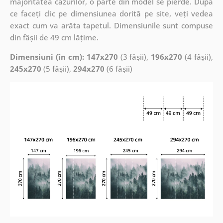
majoritatea cazurilor, o parte din model se pierde. După
ce faceți clic pe dimensiunea dorită pe site, veți vedea
exact cum va arăta tapetul. Dimensiunile sunt compuse
din fâșii de 49 cm lățime.
Dimensiuni (în cm): 147x270
(3 fâșii),
196x270
(4 fâșii),
245x270
(5 fâșii),
294x270
(6 fâșii)