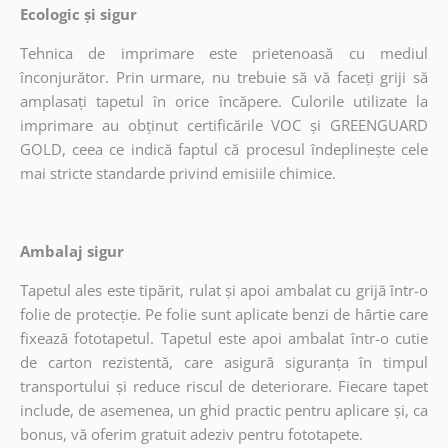
Ecologic și sigur
Tehnica de imprimare este prietenoasă cu mediul
înconjurător. Prin urmare, nu trebuie să vă faceți griji să
amplasați tapetul în orice încăpere. Culorile utilizate la
imprimare au obținut certificările VOC și GREENGUARD
GOLD, ceea ce indică faptul că procesul îndeplinește cele
mai stricte standarde privind emisiile chimice.
Ambalaj sigur
Tapetul ales este tipărit, rulat și apoi ambalat cu grijă într-o
folie de protecție. Pe folie sunt aplicate benzi de hârtie care
fixează fototapetul. Tapetul este apoi ambalat într-o cutie
de carton rezistentă, care asigură siguranța în timpul
transportului și reduce riscul de deteriorare. Fiecare tapet
include, de asemenea, un ghid practic pentru aplicare și, ca
bonus, vă oferim gratuit adeziv pentru fototapete.