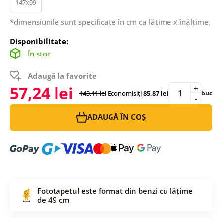
147x99
*dimensiunile sunt specificate în cm ca lățime x înălțime.
Disponibilitate:
În stoc
Adaugă la favorite
57,24 lei
+
143,11 lei
Economisiți
85,87 lei
buc
-
ADAUGĂ ÎN COȘ
Fototapetul este format din benzi cu lățime
de 49 cm