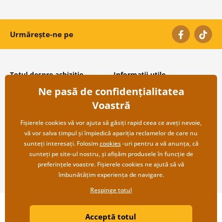
Urmărește-ne pe
Totul despre achiziție
Informații utile
Ne pasă de confidențialitatea
Condiții și termeni generali
Despre noi
Protecția datelor personale
Întrebări frecvente
Voastră
Transport și modalități de plată
Contacte
Returnare
Cooperare angro
Fișierele cookies vă vor ajuta să găsiți rapid ceea ce aveți nevoie,
vă vor salva timpul și împiedică apariția reclamelor de care nu
sunteți interesați. Folosim
cookies
-uri pentru a vă anunța, că
sunteți pe site-ul nostru, și afișăm produsele în funcție de
preferințele voastre. Fișierele cookies ne ajută să vă
îmbunătățim experiența de navigare.
Respinge totul
Copyright ©2019 © Dovido.ro.
Acceptă totul
Webdesign
Litvanyi.sk
| Magazinul online a fost creat de