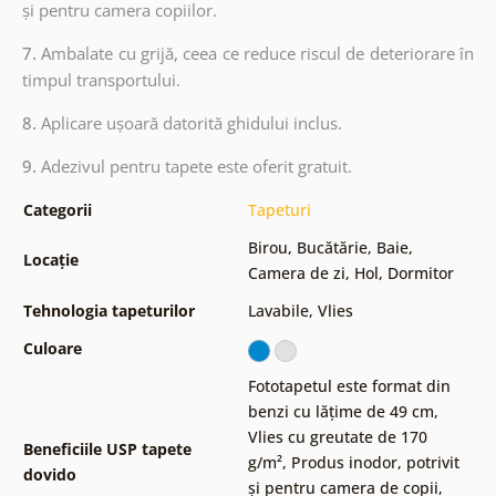
și pentru camera copiilor.
7.
Ambalate cu grijă, ceea ce reduce riscul de deteriorare în
timpul transportului.
8.
Aplicare ușoară datorită ghidului inclus.
9.
Adezivul pentru tapete este oferit gratuit.
Categorii
Tapeturi
Birou
,
Bucătărie
,
Baie
,
Locație
Camera de zi
,
Hol
,
Dormitor
Tehnologia tapeturilor
Lavabile
,
Vlies
Culoare
Fototapetul este format din
benzi cu lățime de 49 cm
,
Vlies cu greutate de 170
Beneficiile USP tapete
g/m²
,
Produs inodor, potrivit
dovido
și pentru camera de copii
,