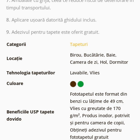
7.
Ambalate cu grijă, ceea ce reduce riscul de deteriorare în
timpul transportului.
8.
Aplicare ușoară datorită ghidului inclus.
9.
Adezivul pentru tapete este oferit gratuit.
Categorii
Tapeturi
Birou
,
Bucătărie
,
Baie
,
Locație
Camera de zi
,
Hol
,
Dormitor
Tehnologia tapeturilor
Lavabile
,
Vlies
Culoare
Fototapetul este format din
benzi cu lățime de 49 cm
,
Vlies cu greutate de 170
Beneficiile USP tapete
g/m²
,
Produs inodor, potrivit
dovido
și pentru camera de copii
,
Obțineți adezivul pentru
fototapetul gratuit