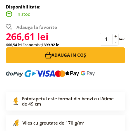
Disponibilitate:
În stoc
Adaugă la favorite
266,61 lei
+
buc
-
666,54 lei
Economisiți
399,92 lei
ADAUGĂ ÎN COȘ
Fototapetul este format din benzi cu lățime
de 49 cm
Vlies cu greutate de 170 g/m²