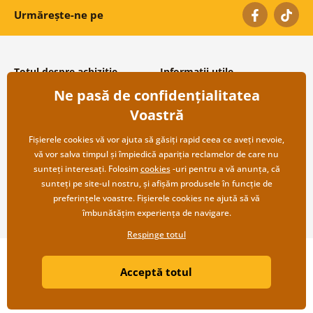
Urmărește-ne pe
Totul despre achiziție
Informații utile
Ne pasă de confidențialitatea
Condiții și termeni generali
Despre noi
Protecția datelor personale
Întrebări frecvente
Voastră
Transport și modalități de plată
Contacte
Returnare
Cooperare angro
Fișierele cookies vă vor ajuta să găsiți rapid ceea ce aveți nevoie,
vă vor salva timpul și împiedică apariția reclamelor de care nu
sunteți interesați. Folosim
cookies
-uri pentru a vă anunța, că
sunteți pe site-ul nostru, și afișăm produsele în funcție de
preferințele voastre. Fișierele cookies ne ajută să vă
îmbunătățim experiența de navigare.
Respinge totul
Copyright ©2019 © Dovido.ro.
Acceptă totul
Webdesign
Litvanyi.sk
| Magazinul online a fost creat de