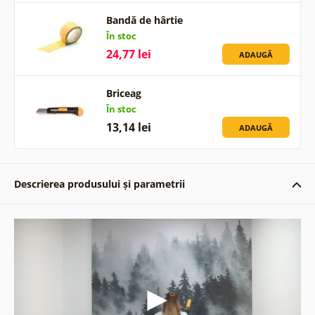
Bandă de hârtie
În stoc
24,77 lei
ADAUGĂ
Briceag
În stoc
13,14 lei
ADAUGĂ
Descrierea produsului și parametrii