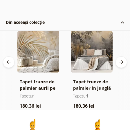
Din aceeași colecție
de
Tapet frunze de
Tapet frunze de
F
palmier aurii pe
palmier în junglă
d
fundal bej
Tapeturi
Tapeturi
T
180,36 lei
180,36 lei
1