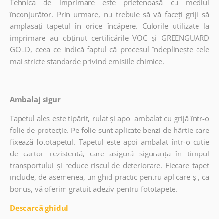
Tehnica de imprimare este prietenoasă cu mediul
înconjurător. Prin urmare, nu trebuie să vă faceți griji să
amplasați tapetul în orice încăpere. Culorile utilizate la
imprimare au obținut certificările VOC și GREENGUARD
GOLD, ceea ce indică faptul că procesul îndeplinește cele
mai stricte standarde privind emisiile chimice.
Ambalaj sigur
Tapetul ales este tipărit, rulat și apoi ambalat cu grijă într-o
folie de protecție. Pe folie sunt aplicate benzi de hârtie care
fixează fototapetul. Tapetul este apoi ambalat într-o cutie
de carton rezistentă, care asigură siguranța în timpul
transportului și reduce riscul de deteriorare. Fiecare tapet
include, de asemenea, un ghid practic pentru aplicare și, ca
bonus, vă oferim gratuit adeziv pentru fototapete.
Descarcă ghidul