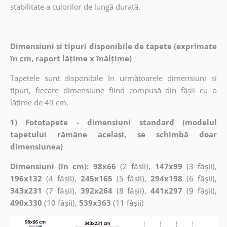
stabilitate a culorilor de lungă durată.
Dimensiuni și tipuri disponibile de tapete (exprimate
în cm, raport lățime x înălțime)
Tapetele sunt disponibile în următoarele dimensiuni și
tipuri, fiecare dimensiune fiind compusă din fâșii cu o
lățime de 49 cm.
1) Fototapete - dimensiuni standard (modelul
tapetului rămâne același, se schimbă doar
dimensiunea)
Dimensiuni (în cm): 98x66
(2 fâșii),
147x99
(3 fâșii),
196x132
(4 fâșii),
245x165
(5 fâșii),
294x198
(6 fâșii),
343x231
(7 fâșii),
392x264
(8 fâșii),
441x297
(9 fâșii),
490x330
(10 fâșii),
539x363
(11 fâșii)