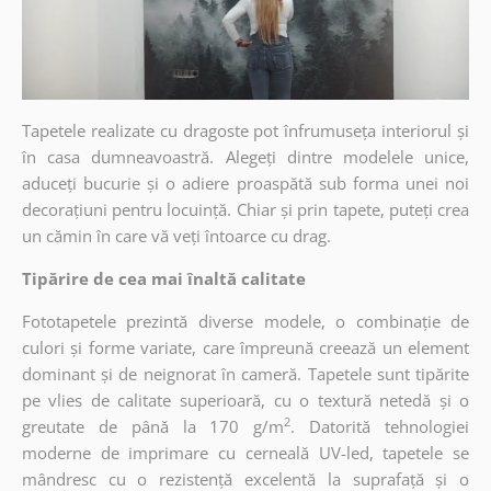
Tapetele realizate cu dragoste pot înfrumuseța interiorul și
în casa dumneavoastră. Alegeți dintre modelele unice,
aduceți bucurie și o adiere proaspătă sub forma unei noi
decorațiuni pentru locuință. Chiar și prin tapete, puteți crea
un cămin în care vă veți întoarce cu drag.
Tipărire de cea mai înaltă calitate
Fototapetele prezintă diverse modele, o combinație de
culori și forme variate, care împreună creează un element
dominant și de neignorat în cameră. Tapetele sunt tipărite
pe vlies de calitate superioară, cu o textură netedă și o
2
greutate de până la 170 g/m
. Datorită tehnologiei
moderne de imprimare cu cerneală UV-led, tapetele se
mândresc cu o rezistență excelentă la suprafață și o