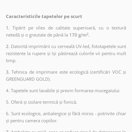
Caracteristicile tapetelor pe scurt
1.
Tipărit pe vlies de calitate superioară, cu o textură
2
netedă și o greutate de până la
170 g/m
.
2.
Datorită imprimării cu cerneală UV-led, fototapetele sunt
rezistente la rupere și își păstrează culorile vii pentru mult
timp.
3.
Tehnica de imprimare este ecologică (certificări VOC și
GREENGUARD GOLD).
4. Tapetele sunt lavabile și previn formarea mucegaiului.
5. Oferă și izolare termică și fonică.
6.
Sunt ecologice, antialergice și fără miros - potrivite chiar
și pentru camera copiilor.