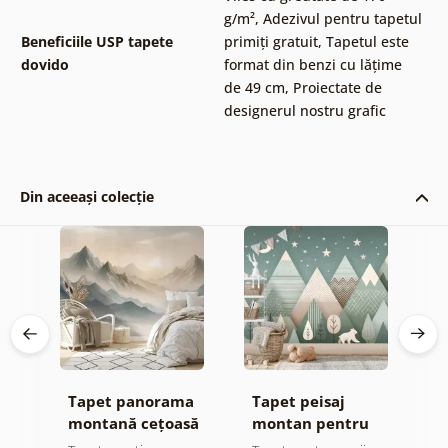
g/m²
,
Adezivul pentru tapetul
Beneficiile USP tapete
primiți gratuit
,
Tapetul este
dovido
format din benzi cu lățime
de 49 cm
,
Proiectate de
designerul nostru grafic
Din aceeași colecție
iv
Tapet panorama
Tapet peisaj
F
montană cețoasă
montan pentru
a
ți
copii cu urs
n