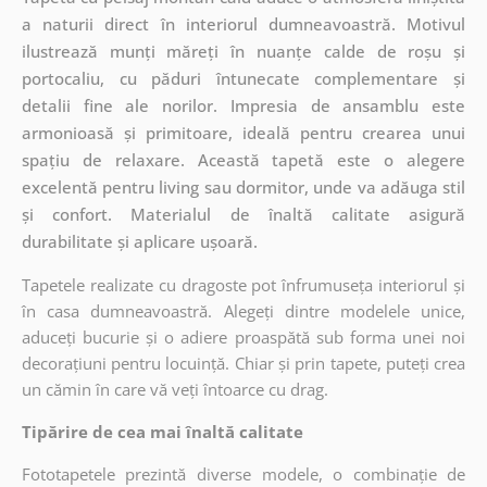
a naturii direct în interiorul dumneavoastră. Motivul
ilustrează munți măreți în nuanțe calde de roșu și
portocaliu, cu păduri întunecate complementare și
detalii fine ale norilor. Impresia de ansamblu este
armonioasă și primitoare, ideală pentru crearea unui
spațiu de relaxare. Această tapetă este o alegere
excelentă pentru living sau dormitor, unde va adăuga stil
și confort. Materialul de înaltă calitate asigură
durabilitate și aplicare ușoară.
Tapetele realizate cu dragoste pot înfrumuseța interiorul și
în casa dumneavoastră. Alegeți dintre modelele unice,
aduceți bucurie și o adiere proaspătă sub forma unei noi
decorațiuni pentru locuință. Chiar și prin tapete, puteți crea
un cămin în care vă veți întoarce cu drag.
Tipărire de cea mai înaltă calitate
Fototapetele prezintă diverse modele, o combinație de