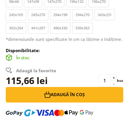
98x66
147x99
147x270
196x132
196x270
245x165
245x270
294x198
294x270
343x231
392x264
441x297
490x330
539x363
*dimensiunile sunt specificate în cm ca lățime x înălțime.
Disponibilitate:
În stoc
Adaugă la favorite
115,66 lei
+
buc
-
ADAUGĂ ÎN COȘ