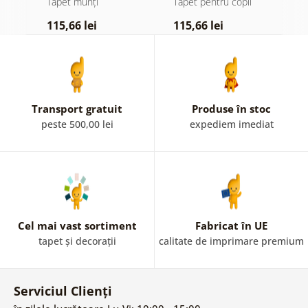
Tapet munți
Tapet pentru copii
T
î
115,66 lei
115,66 lei
1
Transport gratuit
Produse în stoc
peste 500,00 lei
expediem imediat
Cel mai vast sortiment
Fabricat în UE
tapet și decorații
calitate de imprimare premium
Serviciul Clienți