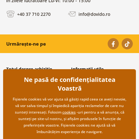
în zilele lucrătoare Lu-Vi: 10:00 - 15:00
+40 37 710 2270
info@dovido.ro
Urmărește-ne pe
Totul despre achiziție
Informații utile
Ne pasă de confidențialitatea
Condiții și termeni generali
Despre noi
Protecția datelor personale
Întrebări frecvente
Voastră
Transport și modalități de plată
Contacte
Returnare
Cooperare angro
Fișierele cookies vă vor ajuta să găsiți rapid ceea ce aveți nevoie,
vă vor salva timpul și împiedică apariția reclamelor de care nu
sunteți interesați. Folosim
cookies
-uri pentru a vă anunța, că
sunteți pe site-ul nostru, și afișăm produsele în funcție de
preferințele voastre. Fișierele cookies ne ajută să vă
îmbunătățim experiența de navigare.