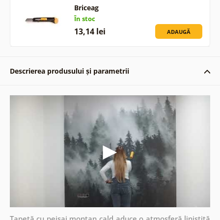
Briceag
În stoc
13,14 lei
ADAUGĂ
Descrierea produsului și parametrii
Tapetă cu peisaj montan cald aduce o atmosferă liniștită