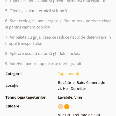
4. Tapetele sunt lavabile și previn formarea mucegaiului.
5. Oferă și izolare termică și fonică.
6.
Sunt ecologice, antialergice și fără miros - potrivite chiar
și pentru camera copiilor.
7.
Ambalate cu grijă, ceea ce reduce riscul de deteriorare în
timpul transportului.
8.
Aplicare ușoară datorită ghidului inclus.
9.
Adezivul pentru tapete este oferit gratuit.
Categorii
Tapet munți
Bucătărie
,
Baie
,
Camera de
Locație
zi
,
Hol
,
Dormitor
Tehnologia tapeturilor
Lavabile
,
Vlies
Culoare
Vlies cu greutate de 170