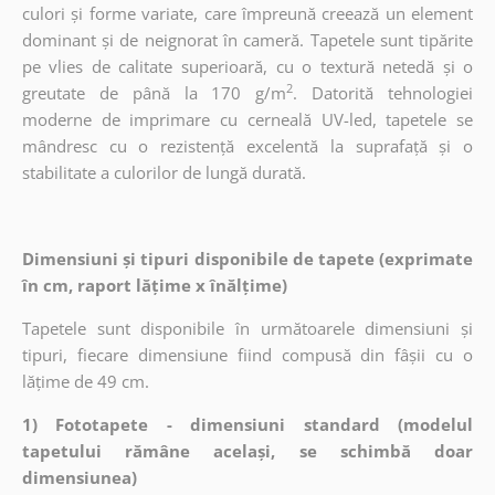
culori și forme variate, care împreună creează un element
dominant și de neignorat în cameră. Tapetele sunt tipărite
pe vlies de calitate superioară, cu o textură netedă și o
2
greutate de până la 170 g/m
. Datorită tehnologiei
moderne de imprimare cu cerneală UV-led, tapetele se
mândresc cu o rezistență excelentă la suprafață și o
stabilitate a culorilor de lungă durată.
Dimensiuni și tipuri disponibile de tapete (exprimate
în cm, raport lățime x înălțime)
Tapetele sunt disponibile în următoarele dimensiuni și
tipuri, fiecare dimensiune fiind compusă din fâșii cu o
lățime de 49 cm.
1) Fototapete - dimensiuni standard (modelul
tapetului rămâne același, se schimbă doar
dimensiunea)