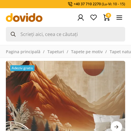
+40 37 710 2270
(Lu-Vi: 10 - 15)
0
Pagina principală
Tapeturi
Tapete pe motiv
Tapet natu
Adeziv gratis