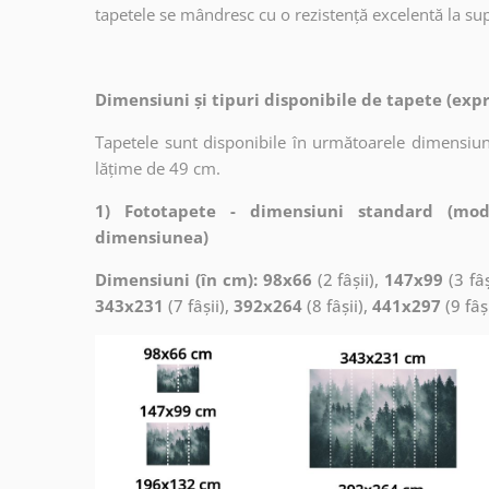
tapetele se mândresc cu o rezistență excelentă la supr
Dimensiuni și tipuri disponibile de tapete (exp
Tapetele sunt disponibile în următoarele dimensiuni
lățime de 49 cm.
1) Fototapete - dimensiuni standard (mod
dimensiunea)
Dimensiuni (în cm): 98x66
(2 fâșii),
147x99
(3 fâș
343x231
(7 fâșii),
392x264
(8 fâșii),
441x297
(9 fâș