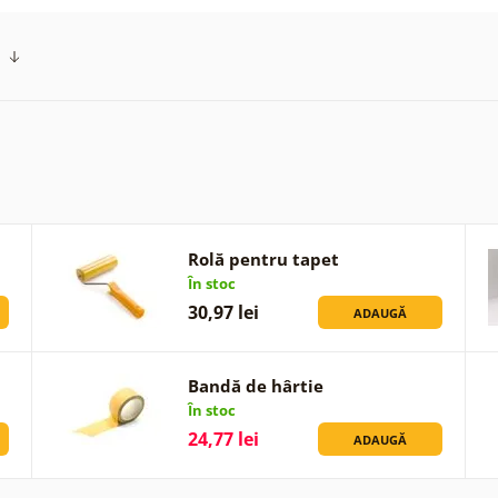
Rolă pentru tapet
În stoc
30,97 lei
ADAUGĂ
Bandă de hârtie
În stoc
24,77 lei
ADAUGĂ