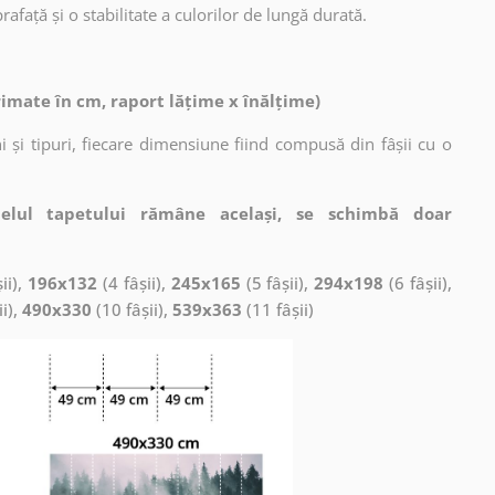
afață și o stabilitate a culorilor de lungă durată.
rimate în cm, raport lățime x înălțime)
 și tipuri, fiecare dimensiune fiind compusă din fâșii cu o
elul tapetului rămâne același, se schimbă doar
ii),
196x132
(4 fâșii),
245x165
(5 fâșii),
294x198
(6 fâșii),
ii),
490x330
(10 fâșii),
539x363
(11 fâșii)