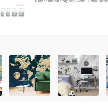
Număr din catalog: tap2228b Producător