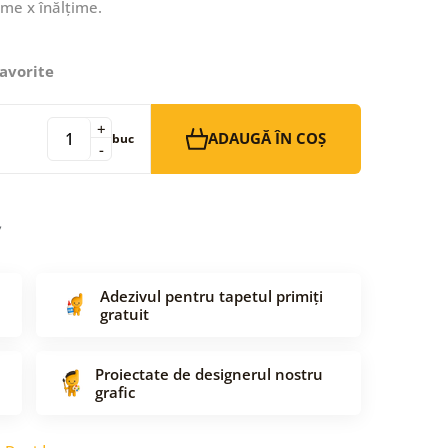
ime x înălțime.
avorite
+
ADAUGĂ ÎN COȘ
buc
-
Adezivul pentru tapetul primiți
gratuit
Proiectate de designerul nostru
grafic