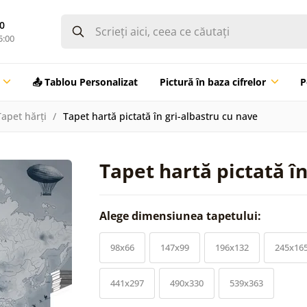
0
5:00
📤 Tablou Personalizat
Pictură în baza cifrelor
P
Tapet hărți
Tapet hartă pictată în gri-albastru cu nave
Tapet hartă pictată în
Alege dimensiunea tapetului:
98x66
147x99
196x132
245x16
441x297
490x330
539x363