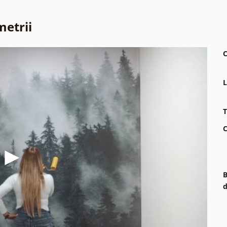
metrii
C
L
T
C
B
d