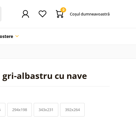
0
Coşul dumneavoastră
ostere
 gri-albastru cu nave
5
294x198
343x231
392x264