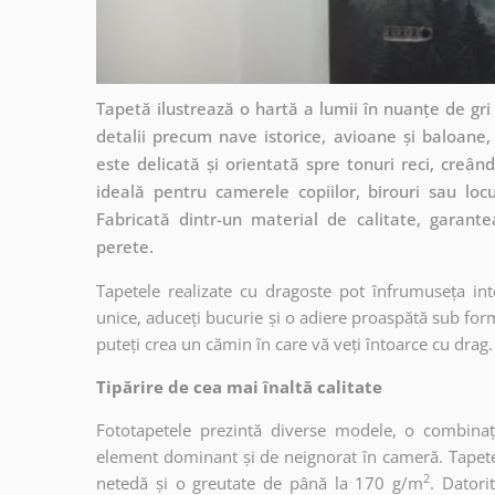
Tapetă ilustrează o hartă a lumii în nuanțe de gri 
detalii precum nave istorice, avioane și baloane
este delicată și orientată spre tonuri reci, creân
ideală pentru camerele copiilor, birouri sau locu
Fabricată dintr-un material de calitate, garant
perete.
Tapetele realizate cu dragoste pot înfrumuseța int
unice, aduceți bucurie și o adiere proaspătă sub form
puteți crea un cămin în care vă veți întoarce cu drag.
Tipărire de cea mai înaltă calitate
Fototapetele prezintă diverse modele, o combinaț
element dominant și de neignorat în cameră. Tapetele
2
netedă și o greutate de până la 170 g/m
. Dator