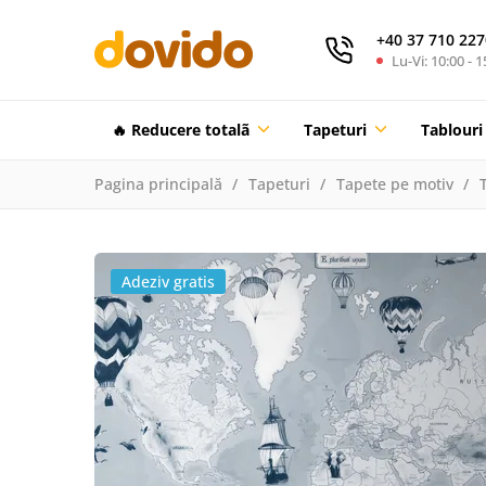
+40 37 710 227
Lu-Vi: 10:00 - 1
🔥 Reducere totalã
Tapeturi
Tablouri
Pagina principală
Tapeturi
Tapete pe motiv
Adeziv gratis