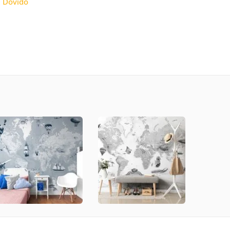
:
Dovido