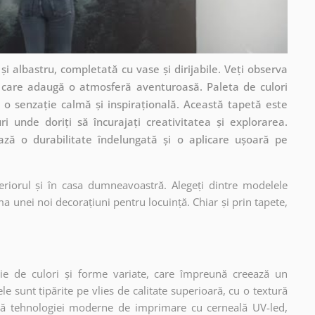
și albastru, completată cu vase și dirijabile. Veți observa
, care adaugă o atmosferă aventuroasă. Paleta de culori
d o senzație calmă și inspirațională. Această tapetă este
ri unde doriți să încurajați creativitatea și explorarea.
ează o durabilitate îndelungată și o aplicare ușoară pe
eriorul și în casa dumneavoastră. Alegeți dintre modelele
a unei noi decorațiuni pentru locuință. Chiar și prin tapete,
ie de culori și forme variate, care împreună creează un
 sunt tipărite pe vlies de calitate superioară, cu o textură
ită tehnologiei moderne de imprimare cu cerneală UV-led,