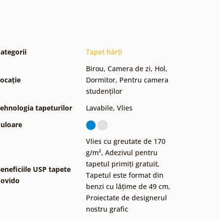
ategorii
Tapet hărți
Birou
,
Camera de zi
,
Hol
,
ocație
Dormitor
,
Pentru camera
studenților
ehnologia tapeturilor
Lavabile
,
Vlies
uloare
Vlies cu greutate de 170
g/m²
,
Adezivul pentru
tapetul primiți gratuit
,
eneficiile USP tapete
Tapetul este format din
ovido
benzi cu lățime de 49 cm
,
Proiectate de designerul
nostru grafic