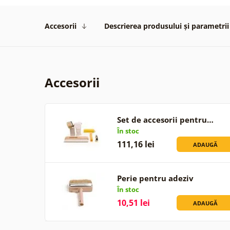
Accesorii
Descrierea produsului și parametrii
Accesorii
Set de accesorii pentru…
În stoc
111,16 lei
ADAUGĂ
Perie pentru adeziv
În stoc
10,51 lei
ADAUGĂ