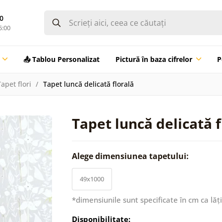
0
5:00
📤 Tablou Personalizat
Pictură în baza cifrelor
P
Tapet flori
Tapet luncă delicată florală
Tapet luncă delicată f
Alege dimensiunea tapetului:
49x1000
*dimensiunile sunt specificate în cm ca lăț
Disponibilitate: