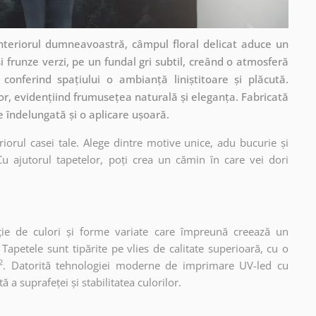
interiorul dumneavoastră, câmpul floral delicat aduce un
și frunze verzi, pe un fundal gri subtil, creând o atmosferă
 conferind spațiului o ambianță liniștitoare și plăcută.
or, evidențiind frumusețea naturală și eleganța. Fabricată
e îndelungată și o aplicare ușoară.
iorul casei tale. Alege dintre motive unice, adu bucurie și
u ajutorul tapetelor, poți crea un cămin în care vei dori
ție de culori și forme variate care împreună creează un
apetele sunt tipărite pe vlies de calitate superioară, cu o
2
. Datorită tehnologiei moderne de imprimare UV-led cu
 a suprafeței și stabilitatea culorilor.