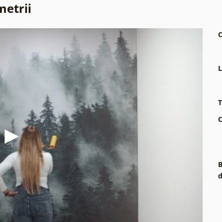
metrii
C
L
T
C
B
d