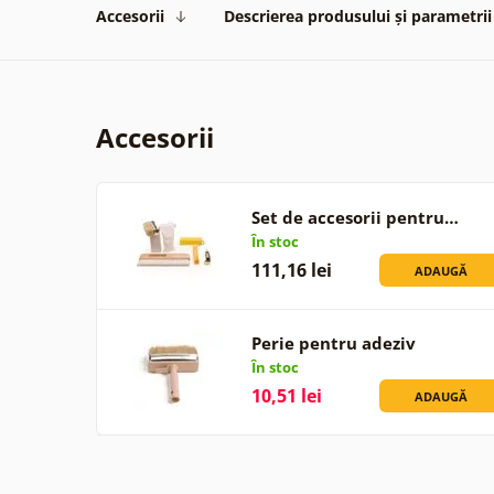
Accesorii
Descrierea produsului și parametrii
Accesorii
Set de accesorii pentru…
În stoc
111,16 lei
ADAUGĂ
Perie pentru adeziv
În stoc
10,51 lei
ADAUGĂ