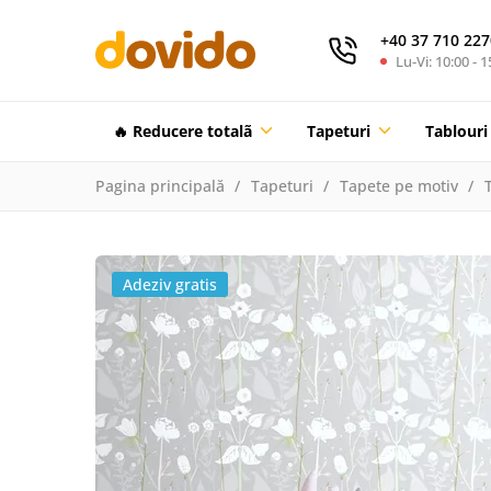
+40 37 710 227
Lu-Vi: 10:00 - 1
🔥 Reducere totalã
Tapeturi
Tablouri
Pagina principală
Tapeturi
Tapete pe motiv
Adeziv gratis