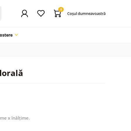
0
Coşul dumneavoastră
ostere
lorală
ime x înălțime.