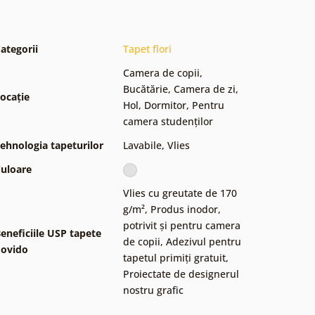
ategorii
Tapet flori
Camera de copii
,
Bucătărie
,
Camera de zi
,
ocație
Hol
,
Dormitor
,
Pentru
camera studenților
ehnologia tapeturilor
Lavabile
,
Vlies
uloare
Vlies cu greutate de 170
g/m²
,
Produs inodor,
potrivit și pentru camera
eneficiile USP tapete
de copii
,
Adezivul pentru
ovido
tapetul primiți gratuit
,
Proiectate de designerul
nostru grafic