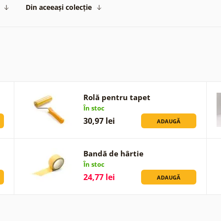
Din aceeași colecție
Rolă pentru tapet
În stoc
30,97 lei
ADAUGĂ
Bandă de hârtie
În stoc
24,77 lei
ADAUGĂ