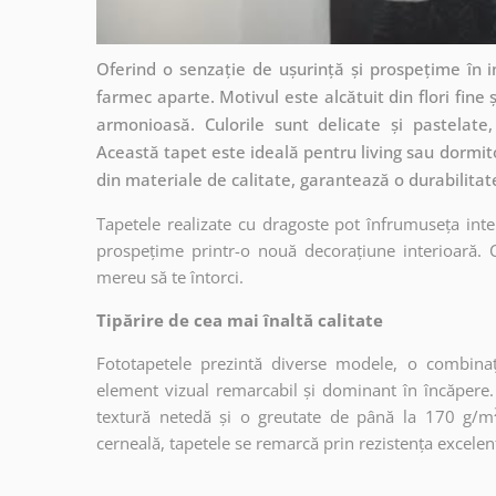
Oferind o senzație de ușurință și prospețime în 
farmec aparte. Motivul este alcătuit din flori fine 
armonioasă. Culorile sunt delicate și pastelate,
Această tapet este ideală pentru living sau dormit
din materiale de calitate, garantează o durabilitat
Tapetele realizate cu dragoste pot înfrumuseța inter
prospețime printr-o nouă decorațiune interioară. C
mereu să te întorci.
Tipărire de cea mai înaltă calitate
Fototapetele prezintă diverse modele, o combina
element vizual remarcabil și dominant în încăpere. T
textură netedă și o greutate de până la 170 g/m
cerneală, tapetele se remarcă prin rezistența excelentă