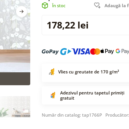
În stoc
Adaugă la f
178,22 lei
Vlies cu greutate de 170 g/m²
Adezivul pentru tapetul primiți
gratuit
Număr din catalog: tap1766P Producător