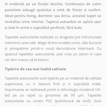
în evidență pe un fundal deschis. Combinația de culori
pastelate adaugă spațiului o notă de finețe și confort.
Ideal pentru living, dormitor sau birou, această tapet va
revitaliza orice interior. Tapetul autoadziv se aplică ușor
și lasă în urmă o suprafață perfectă, fără bule.
Tapetele autocolante realizate cu dragoste pot înfrumuseța
interiorul casei tale. Alege dintre modele unice, adu bucurie
și prospețime printr-o nouă decorațiune interioară. Cu
ajutorul tapetelor autocolante, poți crea un cămin în care
vei dori mereu să te întorci.
Tipărire de cea mai înaltă calitate
Tapetele autocolante sunt tipărite pe un material de calitate
superioară, cu o textură fină și o suprafață mată.
Imprimarea se realizează printr-o tehnologie modernă UV-
led pe un tapet cu grosimea de 90 µm. Tapetele
autocolante nu conțin PVC (policlorură de vinil). Sunt