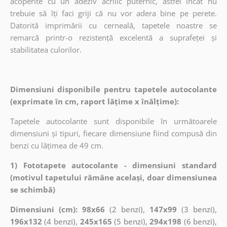
acoperite cu un adeziv acrilic puternic, astfel încât nu
trebuie să îți faci griji că nu vor adera bine pe perete.
Datorită imprimării cu cerneală, tapetele noastre se
remarcă printr-o rezistență excelentă a suprafeței și
stabilitatea culorilor.
Dimensiuni disponibile pentru tapetele autocolante
(exprimate în cm, raport lățime x înălțime):
Tapetele autocolante sunt disponibile în următoarele
dimensiuni și tipuri, fiecare dimensiune fiind compusă din
benzi cu lățimea de 49 cm.
1) Fototapete autocolante - dimensiuni standard
(motivul tapetului rămâne același, doar dimensiunea
se schimbă)
Dimensiuni (cm): 98x66
(2 benzi),
147x99
(3 benzi),
196x132
(4 benzi),
245x165
(5 benzi),
294x198
(6 benzi),