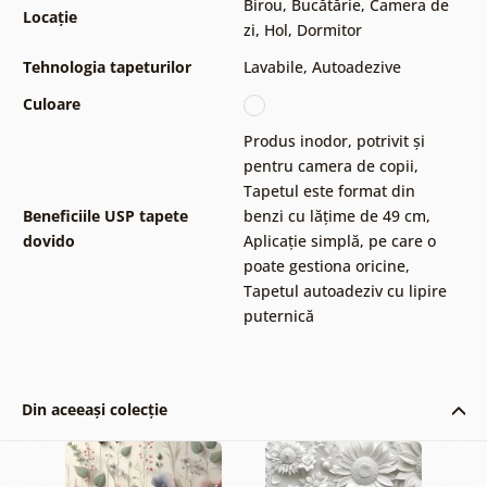
Birou
,
Bucătărie
,
Camera de
Locație
zi
,
Hol
,
Dormitor
Tehnologia tapeturilor
Lavabile
,
Autoadezive
Culoare
Produs inodor, potrivit și
pentru camera de copii
,
Tapetul este format din
Beneficiile USP tapete
benzi cu lățime de 49 cm
,
dovido
Aplicație simplă, pe care o
poate gestiona oricine
,
Tapetul autoadeziv cu lipire
puternică
Din aceeași colecție