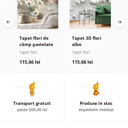
iv
Tapet flori de
Tapet 3D flori
T
iei
câmp pastelate
albe
f
e
Tapet flori
Tapet flori
T
lu
115,66 lei
115,66 lei
9
Transport gratuit
Produse în stoc
peste 500,00 lei
expediem imediat