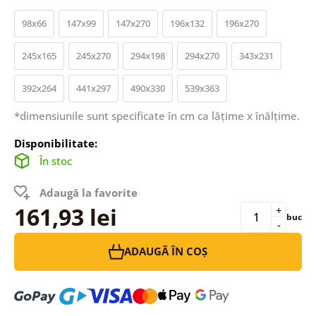
98x66
147x99
147x270
196x132
196x270
245x165
245x270
294x198
294x270
343x231
392x264
441x297
490x330
539x363
*dimensiunile sunt specificate în cm ca lățime x înălțime.
Disponibilitate:
În stoc
Adaugă la favorite
161,93 lei
+
buc
-
ADAUGĂ ÎN COȘ