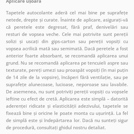
Aplicare ușoară
Tapetele autocolante aderă cel mai bine pe suprafețe
netede, drepte și curate. Înainte de aplicare, asigurați-vă
că peretele este degresat, fără praf, denivelări sau
resturi de vopsea veche. Cele mai potrivite sunt pereții
solizi și uscați din gips-carton sau pereții vopsiți cu
vopsea acrilică mată sau semimată. Dacă peretele a fost
anterior foarte absorbant, se recomandă aplicarea unui
grund. Nu se recomandă aplicarea pe tencuieli aspre sau
texturate, pereți umezi sau proaspăt vopsiți (în mai puțin
de 14 zile de la vopsire), încăperi fără ventilație, sau pe
suprafețe alunecoase, lucioase, neporoase sau lavabile.
De asemenea, nu sunt potriviți pereții vopsiți cu vopsele
ieftine cu efect de cretă. Aplicarea este simplă – datorită
aderenței ridicate și elasticității adezivului, tapetele se
fixează bine și oricine le poate monta cu ușurință. La fel
de simplă este și îndepărtarea lor. Dacă nu sunteți sigur
de procedură, consultați ghidul nostru detaliat.