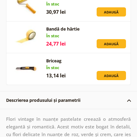
În stoc
30,97 lei
ADAUGĂ
Bandă de hârtie
În stoc
24,77 lei
ADAUGĂ
Briceag
În stoc
13,14 lei
ADAUGĂ
Descrierea produsului și parametrii
Flori vintage în nuanțe pastelate creează o atmosferă
elegantă și romantică. Acest motiv este bogat în detalii,
cu flori delicate în nuanțe de roz, verde și crem, care ies