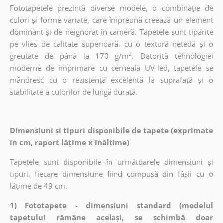
Fototapetele prezintă diverse modele, o combinație de
culori și forme variate, care împreună creează un element
dominant și de neignorat în cameră. Tapetele sunt tipărite
pe vlies de calitate superioară, cu o textură netedă și o
2
greutate de până la 170 g/m
. Datorită tehnologiei
moderne de imprimare cu cerneală UV-led, tapetele se
mândresc cu o rezistență excelentă la suprafață și o
stabilitate a culorilor de lungă durată.
Dimensiuni și tipuri disponibile de tapete (exprimate
în cm, raport lățime x înălțime)
Tapetele sunt disponibile în următoarele dimensiuni și
tipuri, fiecare dimensiune fiind compusă din fâșii cu o
lățime de 49 cm.
1) Fototapete - dimensiuni standard (modelul
tapetului rămâne același, se schimbă doar