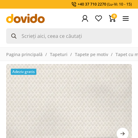
+40 37 710 2270
(Lu-Vi: 10 - 15)
0
Pagina principală
Tapeturi
Tapete pe motiv
Tapet cu 
Adeziv gratis