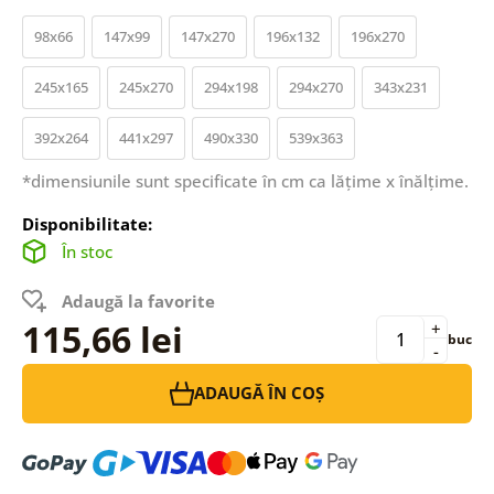
98x66
147x99
147x270
196x132
196x270
245x165
245x270
294x198
294x270
343x231
392x264
441x297
490x330
539x363
*dimensiunile sunt specificate în cm ca lățime x înălțime.
Disponibilitate:
În stoc
Adaugă la favorite
115,66 lei
+
buc
-
ADAUGĂ ÎN COȘ