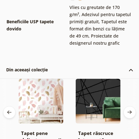
Vlies cu greutate de 170
g/m²
,
Adezivul pentru tapetul
Beneficiile USP tapete
primiți gratuit
,
Tapetul este
dovido
format din benzi cu lățime
de 49 cm
,
Proiectate de
designerul nostru grafic
Din aceeași colecție
Tapet pene
Tapet răscruce
T