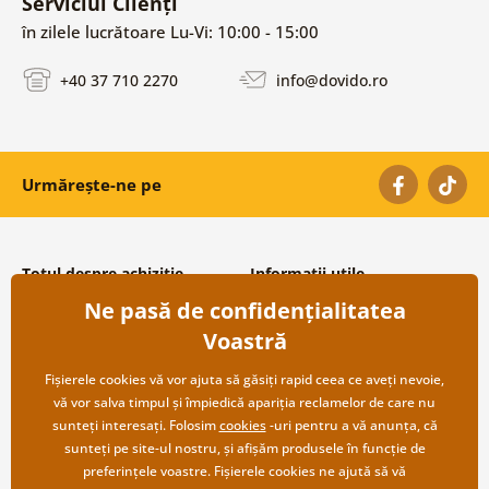
Serviciul Clienți
în zilele lucrătoare Lu-Vi: 10:00 - 15:00
+40 37 710 2270
info@dovido.ro
Urmărește-ne pe
Totul despre achiziție
Informații utile
Ne pasă de confidențialitatea
Condiții și termeni generali
Despre noi
Protecția datelor personale
Întrebări frecvente
Voastră
Transport și modalități de plată
Contacte
Returnare
Cooperare angro
Fișierele cookies vă vor ajuta să găsiți rapid ceea ce aveți nevoie,
vă vor salva timpul și împiedică apariția reclamelor de care nu
sunteți interesați. Folosim
cookies
-uri pentru a vă anunța, că
sunteți pe site-ul nostru, și afișăm produsele în funcție de
preferințele voastre. Fișierele cookies ne ajută să vă