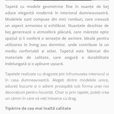
Tapetă cu modele geometrice fine în nuanțe de bej
aduce eleganță modernă în interiorul dumneavoastră.
Modelele sunt compuse din mici romburi, care creează
un aspect armonios și echilibrat. Nuanțele deschise de
bej generează o atmosferă plăcută, care mărește optic
spațiul și îi conferă o senzație de aerisire. Ideală pentru
utilizarea în living sau dormitor, unde contribuie la un
mediu confortabil și stilat. Tapetul este fabricat din
materiale de calitate, care asigură o durabilitate
îndelungată și o aplicare ușoară.
Tapetele realizate cu dragoste pot înfrumuseța interiorul și
în casa dumneavoastră. Alegeți dintre modelele unice,
aduceți bucurie și o adiere proaspătă sub forma unei noi
decorațiuni pentru locuință. Chiar și prin tapete, puteți crea
un cămin în care vă veți întoarce cu drag.
Tipărire de cea mai înaltă calitate