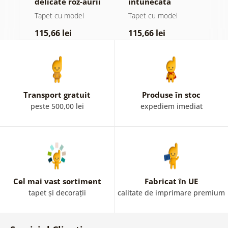
delicate roz-aurii
întunecată
b
n
Tapet cu model
Tapet cu model
T
115,66 lei
115,66 lei
1
Transport gratuit
Produse în stoc
peste 500,00 lei
expediem imediat
Cel mai vast sortiment
Fabricat în UE
tapet și decorații
calitate de imprimare premium