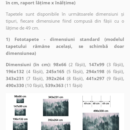
în cm, raport lățime x înălțime)
Tapetele sunt disponibile în următoarele dimensiuni și
tipuri, fiecare dimensiune fiind compusă din fâșii cu o
lățime de 49 cm.
1) Fototapete - dimensiuni standard (modelul
tapetului rămâne același, se schimbă doar
dimensiunea)
Dimensiuni (în cm): 98x66
(2 fâșii),
147x99
(3 fâșii),
196x132
(4 fâșii),
245x165
(5 fâșii),
294x198
(6 fâșii),
343x231
(7 fâșii),
392x264
(8 fâșii),
441x297
(9 fâșii),
490x330
(10 fâșii),
539x363
(11 fâșii)