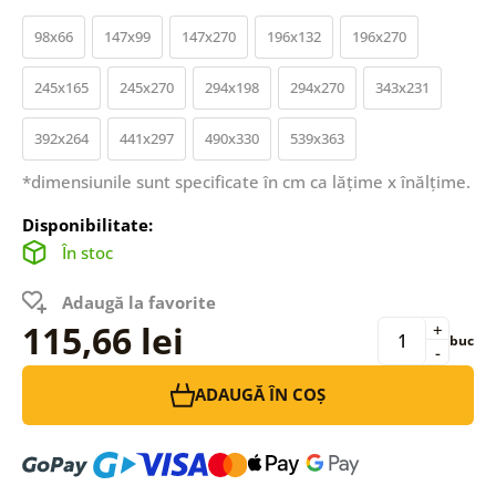
98x66
147x99
147x270
196x132
196x270
245x165
245x270
294x198
294x270
343x231
392x264
441x297
490x330
539x363
*dimensiunile sunt specificate în cm ca lățime x înălțime.
Disponibilitate:
În stoc
Adaugă la favorite
115,66 lei
+
buc
-
ADAUGĂ ÎN COȘ