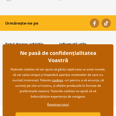
Urmărește-ne pe
Totul despre achiziție
Informații utile
Ne pasă de confidențialitatea
Condiții și termeni generali
Despre noi
Protecția datelor personale
Întrebări frecvente
Voastră
Transport și modalități de plată
Contacte
Returnare
Cooperare angro
Fișierele cookies vă vor ajuta să găsiți rapid ceea ce aveți nevoie,
vă vor salva timpul și împiedică apariția reclamelor de care nu
sunteți interesați. Folosim
cookies
-uri pentru a vă anunța, că
sunteți pe site-ul nostru, și afișăm produsele în funcție de
preferințele voastre. Fișierele cookies ne ajută să vă
îmbunătățim experiența de navigare.
Respinge totul
Copyright ©2019 © Dovido.ro.