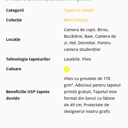
Categorii
Tapet cu model
Colecție
Mid-Century
Camera de copii
,
Birou
,
Bucătărie
,
Baie
,
Camera de
Locație
zi
,
Hol
,
Dormitor
,
Pentru
camera studenților
Tehnologia tapeturilor
Lavabile
,
Vlies
Culoare
Vlies cu greutate de 170
g/m²
,
Adezivul pentru tapetul
Beneficiile USP tapete
primiți gratuit
,
Tapetul este
dovido
format din benzi cu lățime
de 49 cm
,
Proiectate de
designerul nostru grafic