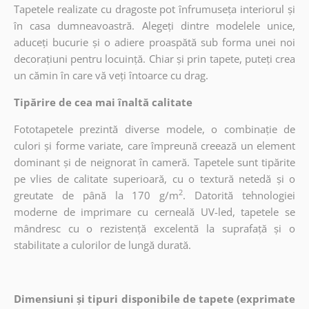
Tapetele realizate cu dragoste pot înfrumuseța interiorul și
în casa dumneavoastră. Alegeți dintre modelele unice,
aduceți bucurie și o adiere proaspătă sub forma unei noi
decorațiuni pentru locuință. Chiar și prin tapete, puteți crea
un cămin în care vă veți întoarce cu drag.
Tipărire de cea mai înaltă calitate
Fototapetele prezintă diverse modele, o combinație de
culori și forme variate, care împreună creează un element
dominant și de neignorat în cameră. Tapetele sunt tipărite
pe vlies de calitate superioară, cu o textură netedă și o
2
greutate de până la 170 g/m
. Datorită tehnologiei
moderne de imprimare cu cerneală UV-led, tapetele se
mândresc cu o rezistență excelentă la suprafață și o
stabilitate a culorilor de lungă durată.
Dimensiuni și tipuri disponibile de tapete (exprimate