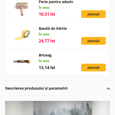
Perie pentru adeziv
În stoc
10,51 lei
ADAUGĂ
Bandă de hârtie
În stoc
24,77 lei
ADAUGĂ
Briceag
În stoc
13,14 lei
ADAUGĂ
Descrierea produsului și parametrii