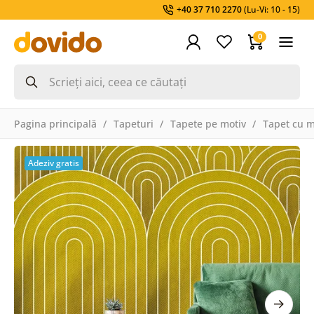
+40 37 710 2270
(Lu-Vi: 10 - 15)
0
Pagina principală
Tapeturi
Tapete pe motiv
Tapet cu 
Adeziv gratis