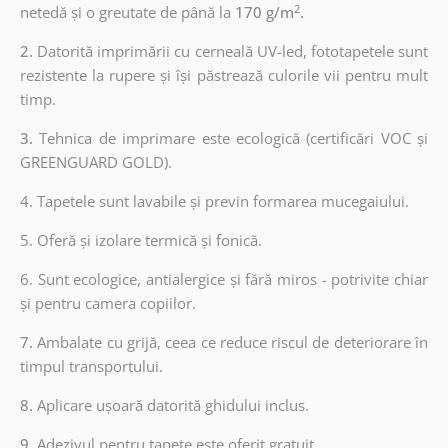
2
netedă și o greutate de până la
170 g/m
.
2.
Datorită imprimării cu cerneală UV-led, fototapetele sunt
rezistente la rupere și își păstrează culorile vii pentru mult
timp.
3.
Tehnica de imprimare este ecologică (certificări VOC și
GREENGUARD GOLD).
4. Tapetele sunt lavabile și previn formarea mucegaiului.
5. Oferă și izolare termică și fonică.
6.
Sunt ecologice, antialergice și fără miros - potrivite chiar
și pentru camera copiilor.
7.
Ambalate cu grijă, ceea ce reduce riscul de deteriorare în
timpul transportului.
8.
Aplicare ușoară datorită ghidului inclus.
9.
Adezivul pentru tapete este oferit gratuit.