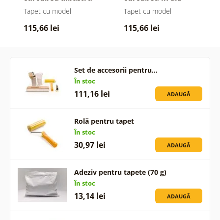
Mid-Century
negru Mid-Century
Tapet cu model
Tapet cu model
115,66 lei
115,66 lei
Set de accesorii pentru…
În stoc
111,16 lei
ADAUGĂ
Rolă pentru tapet
În stoc
30,97 lei
ADAUGĂ
Adeziv pentru tapete (70 g)
În stoc
13,14 lei
ADAUGĂ