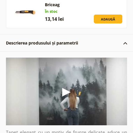
Briceag
În stoc
13,14 lei
ADAUGĂ
Descrierea produsului și parametrii
Tapet elegant cu un motiv de frunze delicate aduce un