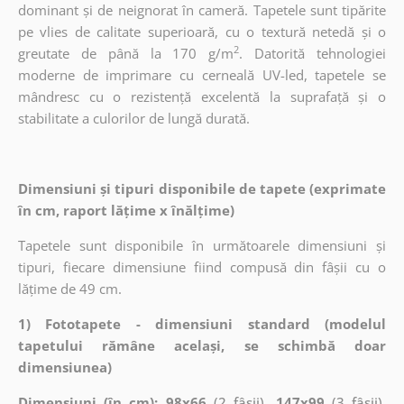
dominant și de neignorat în cameră. Tapetele sunt tipărite
pe vlies de calitate superioară, cu o textură netedă și o
2
greutate de până la 170 g/m
. Datorită tehnologiei
moderne de imprimare cu cerneală UV-led, tapetele se
mândresc cu o rezistență excelentă la suprafață și o
stabilitate a culorilor de lungă durată.
Dimensiuni și tipuri disponibile de tapete (exprimate
în cm, raport lățime x înălțime)
Tapetele sunt disponibile în următoarele dimensiuni și
tipuri, fiecare dimensiune fiind compusă din fâșii cu o
lățime de 49 cm.
1) Fototapete - dimensiuni standard (modelul
tapetului rămâne același, se schimbă doar
dimensiunea)
Dimensiuni (în cm): 98x66
(2 fâșii),
147x99
(3 fâșii),