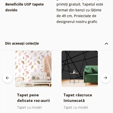
Beneficiile USP tapete
primiți gratuit
,
Tapetul este
dovido
format din benzi cu lățime
de 49 cm
,
Proiectate de
designerul nostru grafic
Din aceeași colecție
Tapet pene
Tapet răscruce
T
delicate roz-aurii
întunecată
b
n
Tapet cu model
Tapet cu model
T