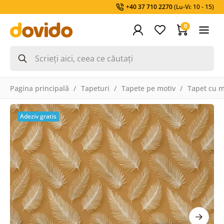
+40 37 710 2270
(Lu-Vi: 10 - 15)
0
Pagina principală
Tapeturi
Tapete pe motiv
Tapet cu 
Adeziv gratis