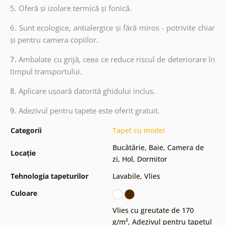
5. Oferă și izolare termică și fonică.
6.
Sunt ecologice, antialergice și fără miros - potrivite chiar
și pentru camera copiilor.
7.
Ambalate cu grijă, ceea ce reduce riscul de deteriorare în
timpul transportului.
8.
Aplicare ușoară datorită ghidului inclus.
9.
Adezivul pentru tapete este oferit gratuit.
Categorii
Tapet cu model
Bucătărie
,
Baie
,
Camera de
Locație
zi
,
Hol
,
Dormitor
Tehnologia tapeturilor
Lavabile
,
Vlies
Culoare
Vlies cu greutate de 170
g/m²
,
Adezivul pentru tapetul