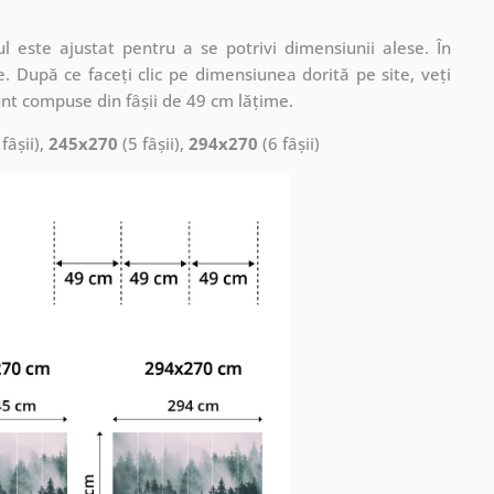
 este ajustat pentru a se potrivi dimensiunii alese. În
. După ce faceți clic pe dimensiunea dorită pe site, veți
nt compuse din fâșii de 49 cm lățime.
fâșii),
245x270
(5 fâșii),
294x270
(6 fâșii)