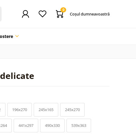
0
Coşul dumneavoastră
ostere
 delicate
2
196x270
245x165
245x270
x264
441x297
490x330
539x363