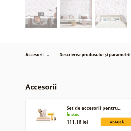
Accesorii
Descrierea produsului și parametrii
Accesorii
Set de accesorii pentru…
În stoc
111,16 lei
ADAUGĂ