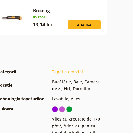
Briceag
În stoc
13,14 lei
ADAUGĂ
ategorii
Tapet cu model
Bucătărie
,
Baie
,
Camera
ocație
de zi
,
Hol
,
Dormitor
ehnologia tapeturilor
Lavabile
,
Vlies
uloare
Vlies cu greutate de 170
g/m²
,
Adezivul pentru
tapetul primiți gratuit
,