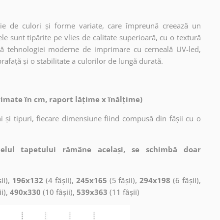
ie de culori și forme variate, care împreună creează un
 sunt tipărite pe vlies de calitate superioară, cu o textură
ită tehnologiei moderne de imprimare cu cerneală UV-led,
afață și o stabilitate a culorilor de lungă durată.
rimate în cm, raport lățime x înălțime)
 și tipuri, fiecare dimensiune fiind compusă din fâșii cu o
elul tapetului rămâne același, se schimbă doar
ii),
196x132
(4 fâșii),
245x165
(5 fâșii),
294x198
(6 fâșii),
ii),
490x330
(10 fâșii),
539x363
(11 fâșii)