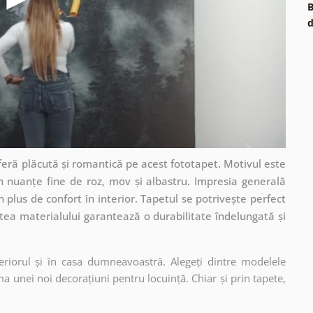
B
d
feră plăcută și romantică pe acest fototapet. Motivul este
 în nuanțe fine de roz, mov și albastru. Impresia generală
plus de confort în interior. Tapetul se potrivește perfect
atea materialului garantează o durabilitate îndelungată și
eriorul și în casa dumneavoastră. Alegeți dintre modelele
a unei noi decorațiuni pentru locuință. Chiar și prin tapete,