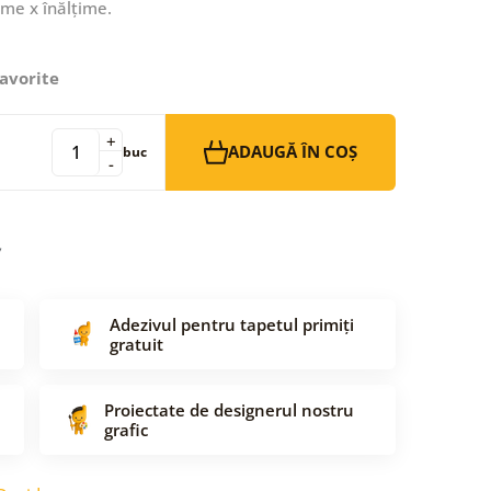
ime x înălțime.
avorite
+
ADAUGĂ ÎN COȘ
buc
-
Adezivul pentru tapetul primiți
gratuit
Proiectate de designerul nostru
grafic