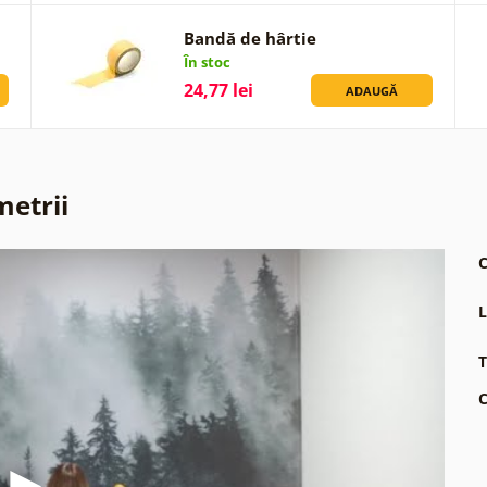
Bandă de hârtie
În stoc
24,77 lei
ADAUGĂ
metrii
C
L
T
C