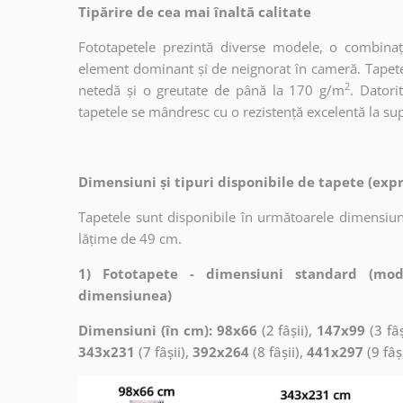
Tipărire de cea mai înaltă calitate
Fototapetele prezintă diverse modele, o combinaț
element dominant și de neignorat în cameră. Tapetele
2
netedă și o greutate de până la 170 g/m
. Dator
tapetele se mândresc cu o rezistență excelentă la supr
Dimensiuni și tipuri disponibile de tapete (exp
Tapetele sunt disponibile în următoarele dimensiuni
lățime de 49 cm.
1) Fototapete - dimensiuni standard (mod
dimensiunea)
Dimensiuni (în cm): 98x66
(2 fâșii),
147x99
(3 fâș
343x231
(7 fâșii),
392x264
(8 fâșii),
441x297
(9 fâș