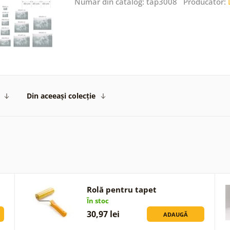
Număr din catalog: tap3008 Producător:
Din aceeași colecție
Rolă pentru tapet
În stoc
30,97 lei
ADAUGĂ