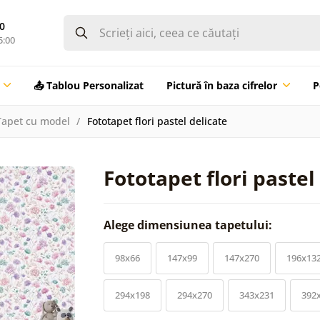
0
5:00
📤 Tablou Personalizat
Pictură în baza cifrelor
P
Tapet cu model
Fototapet flori pastel delicate
Fototapet flori pastel
Alege dimensiunea tapetului:
98x66
147x99
147x270
196x13
294x198
294x270
343x231
392