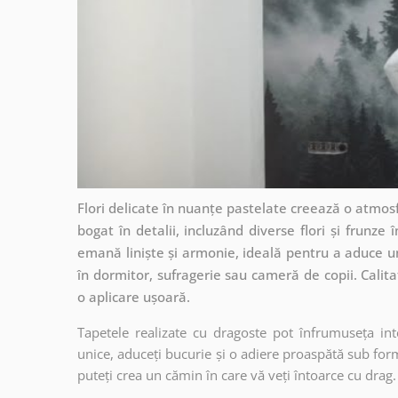
Flori delicate în nuanțe pastelate creează o atmos
bogat în detalii, incluzând diverse flori și frunze
emană liniște și armonie, ideală pentru a aduce un 
în dormitor, sufragerie sau cameră de copii. Calit
o aplicare ușoară.
Tapetele realizate cu dragoste pot înfrumuseța int
unice, aduceți bucurie și o adiere proaspătă sub form
puteți crea un cămin în care vă veți întoarce cu drag.