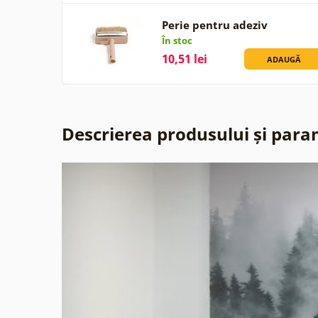
Perie pentru adeziv
În stoc
10,51 lei
ADAUGĂ
Descrierea produsului și para