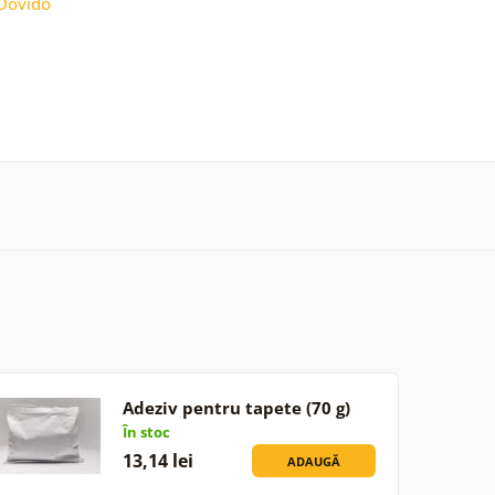
Dovido
Adeziv pentru tapete (70 g)
În stoc
13,14 lei
ADAUGĂ