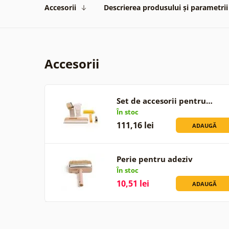
Accesorii
Descrierea produsului și parametrii
Accesorii
Set de accesorii pentru…
În stoc
111,16 lei
ADAUGĂ
Perie pentru adeziv
În stoc
10,51 lei
ADAUGĂ