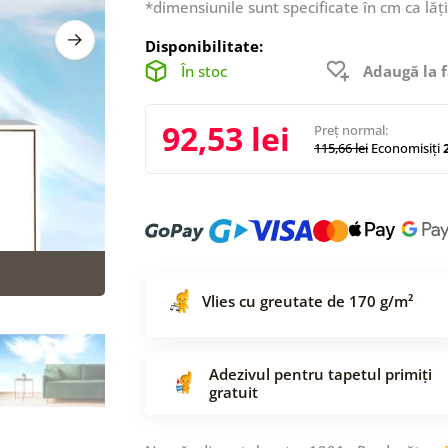
*dimensiunile sunt specificate în cm ca lăț
Disponibilitate:
În stoc
Adaugă la f
92,53 lei
Preț normal:
115,66 lei
Economisiți
2
Vlies cu greutate de 170 g/m²
Adezivul pentru tapetul primiți
gratuit