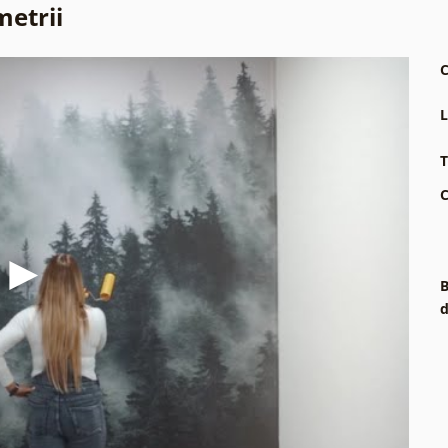
metrii
C
L
T
C
B
d