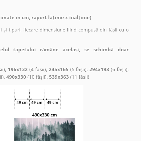
rimate în cm, raport lățime x înălțime)
 și tipuri, fiecare dimensiune fiind compusă din fâșii cu o
elul tapetului rămâne același, se schimbă doar
ii),
196x132
(4 fâșii),
245x165
(5 fâșii),
294x198
(6 fâșii),
ii),
490x330
(10 fâșii),
539x363
(11 fâșii)