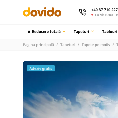
+40 37 710 227
Lu-Vi: 10:00 - 1
🔥 Reducere totalã
Tapeturi
Tablouri
Pagina principală
Tapeturi
Tapete pe motiv
Adeziv gratis