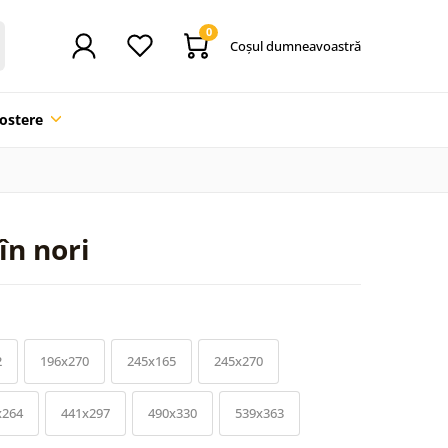
0
Coşul dumneavoastră
ostere
în nori
2
196x270
245x165
245x270
x264
441x297
490x330
539x363