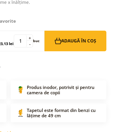
ime x înălțime.
avorite
+
ADAUGĂ ÎN COȘ
buc
3,13 lei
-
Produs inodor, potrivit și pentru
camera de copii
Tapetul este format din benzi cu
lățime de 49 cm