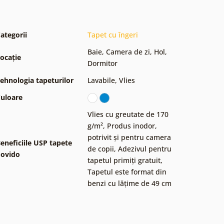
ategorii
Tapet cu îngeri
Baie
,
Camera de zi
,
Hol
,
ocație
Dormitor
ehnologia tapeturilor
Lavabile
,
Vlies
uloare
Vlies cu greutate de 170
g/m²
,
Produs inodor,
potrivit și pentru camera
eneficiile USP tapete
de copii
,
Adezivul pentru
ovido
tapetul primiți gratuit
,
Tapetul este format din
benzi cu lățime de 49 cm