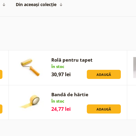
Din aceeași colecție
Rolă pentru tapet
În stoc
30,97 lei
ADAUGĂ
Bandă de hârtie
În stoc
24,77 lei
ADAUGĂ