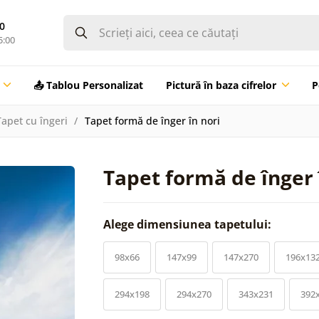
0
5:00
📤 Tablou Personalizat
Pictură în baza cifrelor
P
Tapet cu îngeri
Tapet formă de înger în nori
Tapet formă de înger 
Alege dimensiunea tapetului:
98x66
147x99
147x270
196x13
294x198
294x270
343x231
392