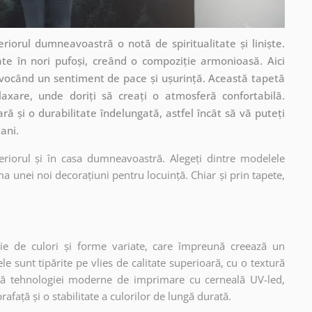
riorul dumneavoastră o notă de spiritualitate și liniște.
ate în nori pufoși, creând o compoziție armonioasă. Aici
evocând un sentiment de pace și ușurință. Această tapetă
axare, unde doriți să creați o atmosferă confortabilă.
ă și o durabilitate îndelungată, astfel încât să vă puteți
ani.
eriorul și în casa dumneavoastră. Alegeți dintre modelele
a unei noi decorațiuni pentru locuință. Chiar și prin tapete,
ie de culori și forme variate, care împreună creează un
 sunt tipărite pe vlies de calitate superioară, cu o textură
ită tehnologiei moderne de imprimare cu cerneală UV-led,
afață și o stabilitate a culorilor de lungă durată.