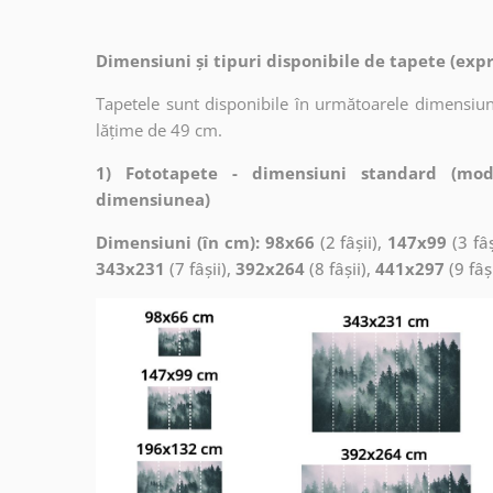
Dimensiuni și tipuri disponibile de tapete (exp
Tapetele sunt disponibile în următoarele dimensiuni
lățime de 49 cm.
1) Fototapete - dimensiuni standard (mod
dimensiunea)
Dimensiuni (în cm): 98x66
(2 fâșii),
147x99
(3 fâș
343x231
(7 fâșii),
392x264
(8 fâșii),
441x297
(9 fâș