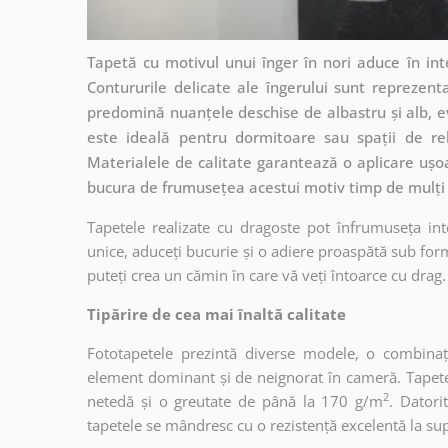
Tapetă cu motivul unui înger în nori aduce în inte
Contururile delicate ale îngerului sunt reprezent
predomină nuanțele deschise de albastru și alb, 
este ideală pentru dormitoare sau spații de rel
Materialele de calitate garantează o aplicare ușoar
bucura de frumusețea acestui motiv timp de mulți 
Tapetele realizate cu dragoste pot înfrumuseța int
unice, aduceți bucurie și o adiere proaspătă sub form
puteți crea un cămin în care vă veți întoarce cu drag.
Tipărire de cea mai înaltă calitate
Fototapetele prezintă diverse modele, o combinaț
element dominant și de neignorat în cameră. Tapetele
2
netedă și o greutate de până la 170 g/m
. Dator
tapetele se mândresc cu o rezistență excelentă la supr