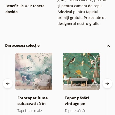
Beneficiile USP tapete
și pentru camera de copii
,
dovido
Adezivul pentru tapetul
primiți gratuit
,
Proiectate de
designerul nostru grafic
Din aceeași colecție
Fototapet lume
Tapet păsări
F
subacvatică în
vintage pe
a
culori pastelate
ramuri
c
Tapete animale
Tapete păsări
T