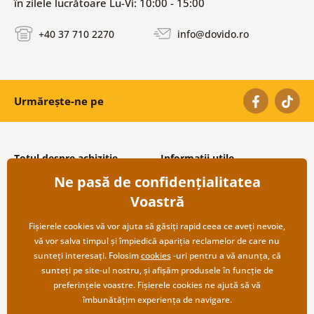
în zilele lucrătoare Lu-Vi: 10:00 - 15:00
+40 37 710 2270
info@dovido.ro
Urmărește-ne pe
Totul despre achiziție
Informații utile
Ne pasă de confidențialitatea
Condiții și termeni generali
Despre noi
Protecția datelor personale
Întrebări frecvente
Voastră
Transport și modalități de plată
Contacte
Returnare
Cooperare angro
Fișierele cookies vă vor ajuta să găsiți rapid ceea ce aveți nevoie,
vă vor salva timpul și împiedică apariția reclamelor de care nu
sunteți interesați. Folosim
cookies
-uri pentru a vă anunța, că
sunteți pe site-ul nostru, și afișăm produsele în funcție de
preferințele voastre. Fișierele cookies ne ajută să vă
îmbunătățim experiența de navigare.