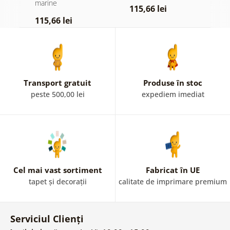
marine
115,66 lei
9
115,66 lei
Transport gratuit
Produse în stoc
peste 500,00 lei
expediem imediat
Cel mai vast sortiment
Fabricat în UE
tapet și decorații
calitate de imprimare premium
Serviciul Clienți