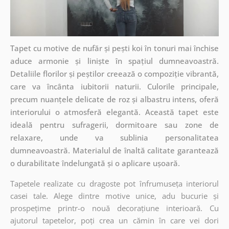
Tapet cu motive de nufăr și pești koi în tonuri mai închise
aduce armonie și liniște în spațiul dumneavoastră.
Detaliile florilor și peștilor creează o compoziție vibrantă,
care va încânta iubitorii naturii. Culorile principale,
precum nuanțele delicate de roz și albastru intens, oferă
interiorului o atmosferă elegantă. Această tapet este
ideală pentru sufragerii, dormitoare sau zone de
relaxare, unde va sublinia personalitatea
dumneavoastră. Materialul de înaltă calitate garantează
o durabilitate îndelungată și o aplicare ușoară.
Tapetele realizate cu dragoste pot înfrumuseța interiorul
casei tale. Alege dintre motive unice, adu bucurie și
prospețime printr-o nouă decorațiune interioară. Cu
ajutorul tapetelor, poți crea un cămin în care vei dori