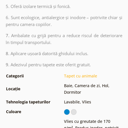
5. Oferă izolare termică și fonică.
6.
Sunt ecologice, antialergice și inodore – potrivite chiar și
pentru camera copiilor.
7.
Ambalate cu grijă pentru a reduce riscul de deteriorare
în timpul transportului.
8.
Aplicare ușoară datorită ghidului inclus.
9.
Adezivul pentru tapete este oferit gratuit.
Categorii
Tapet cu animale
Baie
,
Camera de zi
,
Hol
,
Locație
Dormitor
Tehnologia tapeturilor
Lavabile
,
Vlies
Culoare
Vlies cu greutate de 170
g/m²
,
Produs inodor, potrivit