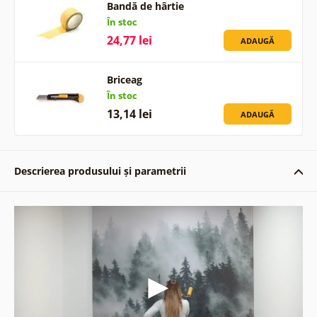
Bandă de hârtie
În stoc
24,77 lei
ADAUGĂ
Briceag
În stoc
13,14 lei
ADAUGĂ
Descrierea produsului și parametrii