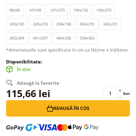
98x66
147x99
147x270
196x132
196x270
245x165
245x270
294x198
294x270
343x231
392x264
441x297
490x330
539x363
*dimensiunile sunt specificate în cm ca lățime x înălțime.
Disponibilitate:
În stoc
Adaugă la favorite
115,66 lei
+
buc
-
ADAUGĂ ÎN COȘ