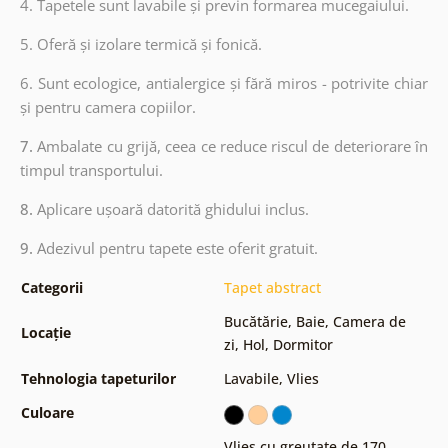
4. Tapetele sunt lavabile și previn formarea mucegaiului.
5. Oferă și izolare termică și fonică.
6.
Sunt ecologice, antialergice și fără miros - potrivite chiar
și pentru camera copiilor.
7.
Ambalate cu grijă, ceea ce reduce riscul de deteriorare în
timpul transportului.
8.
Aplicare ușoară datorită ghidului inclus.
9.
Adezivul pentru tapete este oferit gratuit.
Categorii
Tapet abstract
Bucătărie
,
Baie
,
Camera de
Locație
zi
,
Hol
,
Dormitor
Tehnologia tapeturilor
Lavabile
,
Vlies
Culoare
Vlies cu greutate de 170