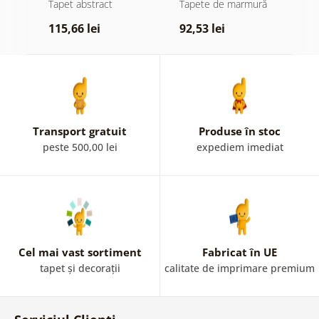
stil glamour
tonuri aurii
a
Tapet abstract
Tapete de marmură
T
115,66 lei
92,53 lei
1
Transport gratuit
Produse în stoc
peste 500,00 lei
expediem imediat
Cel mai vast sortiment
Fabricat în UE
tapet și decorații
calitate de imprimare premium