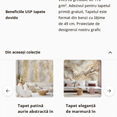
g/m²
,
Adezivul pentru tapetul
Beneficiile USP tapete
primiți gratuit
,
Tapetul este
dovido
format din benzi cu lățime
de 49 cm
,
Proiectate de
designerul nostru grafic
Din aceeași colecție
ie
Tapet patină
Tapet eleganță
F
aurie abstractă în
de marmură în
p