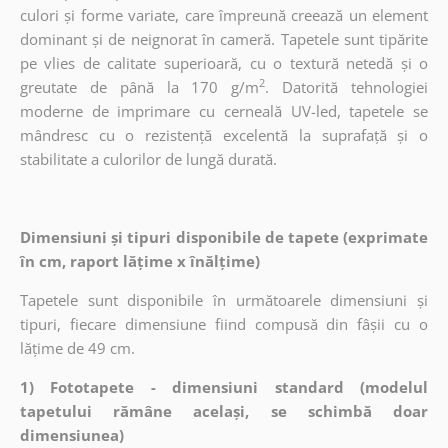
culori și forme variate, care împreună creează un element
dominant și de neignorat în cameră. Tapetele sunt tipărite
pe vlies de calitate superioară, cu o textură netedă și o
2
greutate de până la 170 g/m
. Datorită tehnologiei
moderne de imprimare cu cerneală UV-led, tapetele se
mândresc cu o rezistență excelentă la suprafață și o
stabilitate a culorilor de lungă durată.
Dimensiuni și tipuri disponibile de tapete (exprimate
în cm, raport lățime x înălțime)
Tapetele sunt disponibile în următoarele dimensiuni și
tipuri, fiecare dimensiune fiind compusă din fâșii cu o
lățime de 49 cm.
1) Fototapete - dimensiuni standard (modelul
tapetului rămâne același, se schimbă doar
dimensiunea)