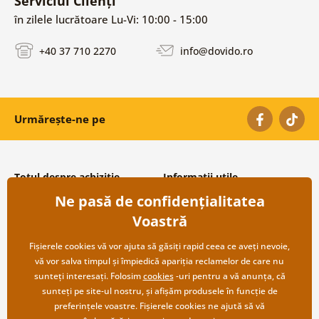
Serviciul Clienți
în zilele lucrătoare Lu-Vi: 10:00 - 15:00
+40 37 710 2270
info@dovido.ro
Urmărește-ne pe
Totul despre achiziție
Informații utile
Ne pasă de confidențialitatea
Condiții și termeni generali
Despre noi
Protecția datelor personale
Întrebări frecvente
Voastră
Transport și modalități de plată
Contacte
Returnare
Cooperare angro
Fișierele cookies vă vor ajuta să găsiți rapid ceea ce aveți nevoie,
vă vor salva timpul și împiedică apariția reclamelor de care nu
sunteți interesați. Folosim
cookies
-uri pentru a vă anunța, că
sunteți pe site-ul nostru, și afișăm produsele în funcție de
preferințele voastre. Fișierele cookies ne ajută să vă