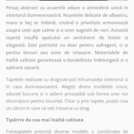
Peisaj abstract cu acuarelă aduce o atmosferă unică în
interiorul dumneavoastră. Nuantele delicate de albastru,
maro și bej se îmbină, creând o priveliște armonioasă
asupra unei ape calme și a unor sugestii de nori. Această
tapetă insuflă spațiului un sentiment de liniște și
eleganță. Este potrivită nu doar pentru sufragerii, ci și
pentru birouri sau zone de relaxare. Materialele de
înaltă calitate garantează o durabilitate îndelungată și o
aplicare ușoară.
Tapetele realizate cu dragoste pot înfrumuseța interiorul și
în casa dumneavoastră. Alegeți dintre modelele unice,
aduceți bucurie și o adiere proaspătă sub forma unei noi
decorațiuni pentru locuință. Chiar și prin tapete, puteți crea
un cămin în care vă veți întoarce cu drag.
Tipărire de cea mai înaltă calitate
Fototapetele prezintă diverse modele, o combinație de