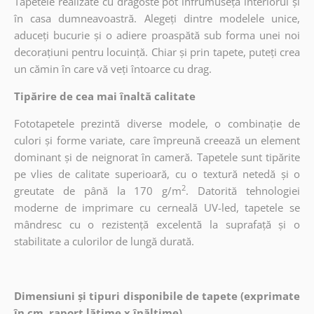
Tapetele realizate cu dragoste pot înfrumuseța interiorul și
în casa dumneavoastră. Alegeți dintre modelele unice,
aduceți bucurie și o adiere proaspătă sub forma unei noi
decorațiuni pentru locuință. Chiar și prin tapete, puteți crea
un cămin în care vă veți întoarce cu drag.
Tipărire de cea mai înaltă calitate
Fototapetele prezintă diverse modele, o combinație de
culori și forme variate, care împreună creează un element
dominant și de neignorat în cameră. Tapetele sunt tipărite
pe vlies de calitate superioară, cu o textură netedă și o
2
greutate de până la 170 g/m
. Datorită tehnologiei
moderne de imprimare cu cerneală UV-led, tapetele se
mândresc cu o rezistență excelentă la suprafață și o
stabilitate a culorilor de lungă durată.
Dimensiuni și tipuri disponibile de tapete (exprimate
în cm, raport lățime x înălțime)