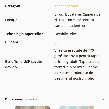
Categorii
Tapet abstract
Birou
,
Bucătărie
,
Camera de
Locație
zi
,
Hol
,
Dormitor
,
Pentru
camera studenților
Tehnologia tapeturilor
Lavabile
,
Vlies
Culoare
Vlies cu greutate de 170
g/m²
,
Adezivul pentru tapetul
Beneficiile USP tapete
primiți gratuit
,
Tapetul este
dovido
format din benzi cu lățime
de 49 cm
,
Proiectate de
designerul nostru grafic
Din aceeași colecție