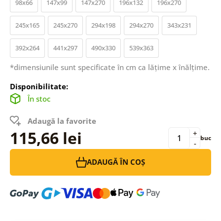
98x66
147x99
147x270
196x132
196x270
245x165
245x270
294x198
294x270
343x231
392x264
441x297
490x330
539x363
*dimensiunile sunt specificate în cm ca lățime x înălțime.
Disponibilitate:
În stoc
Adaugă la favorite
115,66 lei
+
buc
-
ADAUGĂ ÎN COȘ