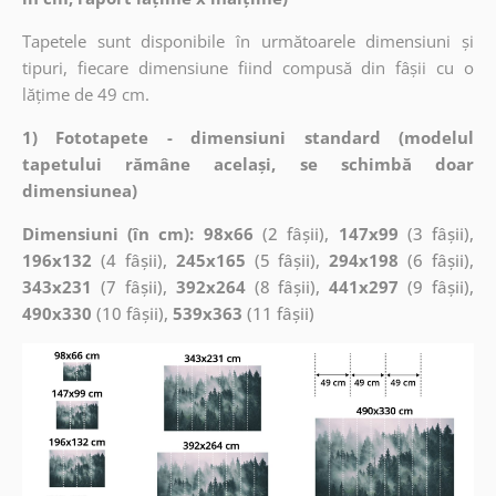
Tapetele sunt disponibile în următoarele dimensiuni și
tipuri, fiecare dimensiune fiind compusă din fâșii cu o
lățime de 49 cm.
1) Fototapete - dimensiuni standard (modelul
tapetului rămâne același, se schimbă doar
dimensiunea)
Dimensiuni (în cm): 98x66
(2 fâșii),
147x99
(3 fâșii),
196x132
(4 fâșii),
245x165
(5 fâșii),
294x198
(6 fâșii),
343x231
(7 fâșii),
392x264
(8 fâșii),
441x297
(9 fâșii),
490x330
(10 fâșii),
539x363
(11 fâșii)