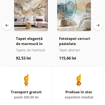
iv
Tapet eleganță
Fototapet cercuri
T
de marmură în
pastelate
t
tonuri aurii
acuarelă
e
Tapete de marmură
Tapet abstract
T
92,53 lei
115,66 lei
1
Transport gratuit
Produse în stoc
peste 500,00 lei
expediem imediat