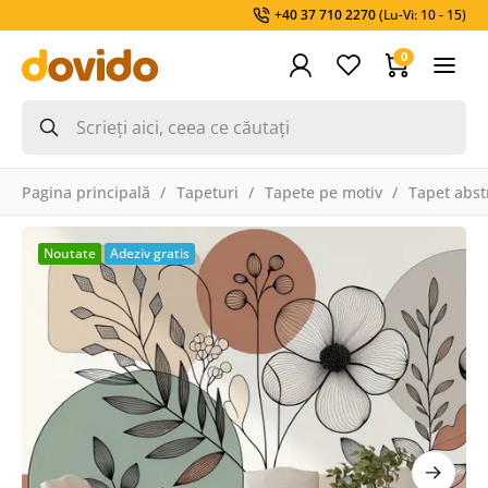
+40 37 710 2270
(Lu-Vi: 10 - 15)
0
Pagina principală
Tapeturi
Tapete pe motiv
Tapet abst
Noutate
Adeziv gratis