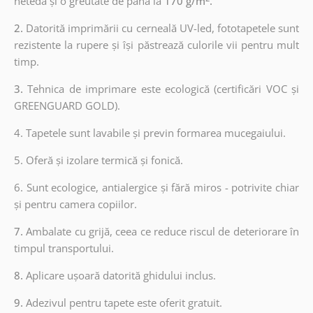
netedă și o greutate de până la
170 g/m
.
2.
Datorită imprimării cu cerneală UV-led, fototapetele sunt
rezistente la rupere și își păstrează culorile vii pentru mult
timp.
3.
Tehnica de imprimare este ecologică (certificări VOC și
GREENGUARD GOLD).
4. Tapetele sunt lavabile și previn formarea mucegaiului.
5. Oferă și izolare termică și fonică.
6.
Sunt ecologice, antialergice și fără miros - potrivite chiar
și pentru camera copiilor.
7.
Ambalate cu grijă, ceea ce reduce riscul de deteriorare în
timpul transportului.
8.
Aplicare ușoară datorită ghidului inclus.
9.
Adezivul pentru tapete este oferit gratuit.