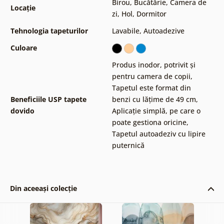
Birou
,
Bucătărie
,
Camera de
Locație
zi
,
Hol
,
Dormitor
Tehnologia tapeturilor
Lavabile
,
Autoadezive
Culoare
Produs inodor, potrivit și
pentru camera de copii
,
Tapetul este format din
Beneficiile USP tapete
benzi cu lățime de 49 cm
,
dovido
Aplicație simplă, pe care o
poate gestiona oricine
,
Tapetul autoadeziv cu lipire
puternică
Din aceeași colecție