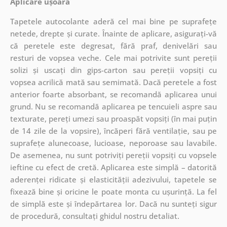
Aplicare ușoară
Tapetele autocolante aderă cel mai bine pe suprafețe
netede, drepte și curate. Înainte de aplicare, asigurați-vă
că peretele este degresat, fără praf, denivelări sau
resturi de vopsea veche. Cele mai potrivite sunt pereții
solizi și uscați din gips-carton sau pereții vopsiți cu
vopsea acrilică mată sau semimată. Dacă peretele a fost
anterior foarte absorbant, se recomandă aplicarea unui
grund. Nu se recomandă aplicarea pe tencuieli aspre sau
texturate, pereți umezi sau proaspăt vopsiți (în mai puțin
de 14 zile de la vopsire), încăperi fără ventilație, sau pe
suprafețe alunecoase, lucioase, neporoase sau lavabile.
De asemenea, nu sunt potriviți pereții vopsiți cu vopsele
ieftine cu efect de cretă. Aplicarea este simplă – datorită
aderenței ridicate și elasticității adezivului, tapetele se
fixează bine și oricine le poate monta cu ușurință. La fel
de simplă este și îndepărtarea lor. Dacă nu sunteți sigur
de procedură, consultați ghidul nostru detaliat.