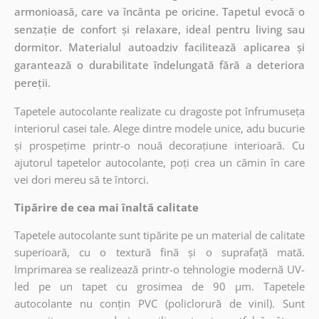
armonioasă, care va încânta pe oricine. Tapetul evocă o
senzație de confort și relaxare, ideal pentru living sau
dormitor. Materialul autoadziv facilitează aplicarea și
garantează o durabilitate îndelungată fără a deteriora
pereții.
Tapetele autocolante realizate cu dragoste pot înfrumuseța
interiorul casei tale. Alege dintre modele unice, adu bucurie
și prospețime printr-o nouă decorațiune interioară. Cu
ajutorul tapetelor autocolante, poți crea un cămin în care
vei dori mereu să te întorci.
Tipărire de cea mai înaltă calitate
Tapetele autocolante sunt tipărite pe un material de calitate
superioară, cu o textură fină și o suprafață mată.
Imprimarea se realizează printr-o tehnologie modernă UV-
led pe un tapet cu grosimea de 90 µm. Tapetele
autocolante nu conțin PVC (policlorură de vinil). Sunt