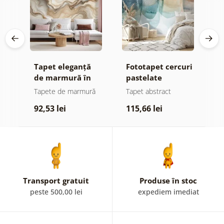
iv
Tapet eleganță
Fototapet cercuri
T
de marmură în
pastelate
t
tonuri aurii
acuarelă
e
Tapete de marmură
Tapet abstract
T
92,53 lei
115,66 lei
1
Transport gratuit
Produse în stoc
peste 500,00 lei
expediem imediat