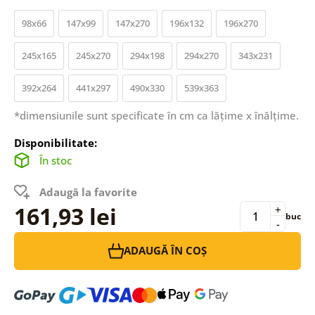
98x66
147x99
147x270
196x132
196x270
245x165
245x270
294x198
294x270
343x231
392x264
441x297
490x330
539x363
*dimensiunile sunt specificate în cm ca lățime x înălțime.
Disponibilitate:
În stoc
Adaugă la favorite
161,93 lei
+
buc
-
ADAUGĂ ÎN COȘ