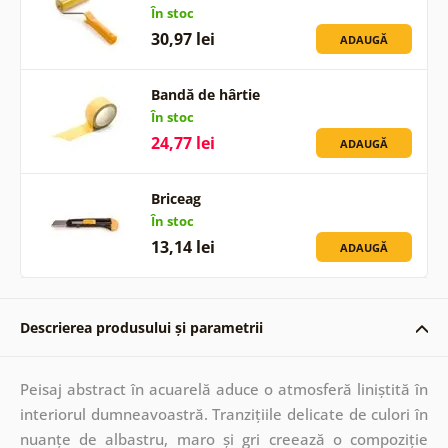
În stoc
30,97 lei
ADAUGĂ
Bandă de hârtie
În stoc
24,77 lei
ADAUGĂ
Briceag
În stoc
13,14 lei
ADAUGĂ
Descrierea produsului și parametrii
Peisaj abstract în acuarelă aduce o atmosferă liniștită în
interiorul dumneavoastră. Tranzițiile delicate de culori în
nuanțe de albastru, maro și gri creează o compoziție