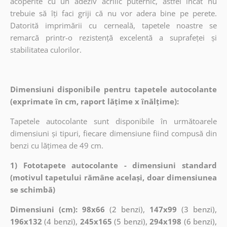
acoperite cu un adeziv acrilic puternic, astfel încât nu
trebuie să îți faci griji că nu vor adera bine pe perete.
Datorită imprimării cu cerneală, tapetele noastre se
remarcă printr-o rezistență excelentă a suprafeței și
stabilitatea culorilor.
Dimensiuni disponibile pentru tapetele autocolante
(exprimate în cm, raport lățime x înălțime):
Tapetele autocolante sunt disponibile în următoarele
dimensiuni și tipuri, fiecare dimensiune fiind compusă din
benzi cu lățimea de 49 cm.
1) Fototapete autocolante - dimensiuni standard
(motivul tapetului rămâne același, doar dimensiunea
se schimbă)
Dimensiuni (cm): 98x66
(2 benzi),
147x99
(3 benzi),
196x132
(4 benzi),
245x165
(5 benzi),
294x198
(6 benzi),