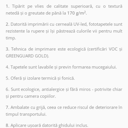
1.
Tipărit pe vlies de calitate superioară, cu o textură
2
netedă și o greutate de până la
170 g/m
.
2.
Datorită imprimării cu cerneală UV-led, fototapetele sunt
rezistente la rupere și își păstrează culorile vii pentru mult
timp.
3.
Tehnica de imprimare este ecologică (certificări VOC și
GREENGUARD GOLD).
4. Tapetele sunt lavabile și previn formarea mucegaiului.
5. Oferă și izolare termică și fonică.
6.
Sunt ecologice, antialergice și fără miros - potrivite chiar
și pentru camera copiilor.
7.
Ambalate cu grijă, ceea ce reduce riscul de deteriorare în
timpul transportului.
8.
Aplicare ușoară datorită ghidului inclus.