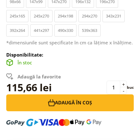
98x66
147x99
147x270
196x132
196x270
245x165
245x270
294x198
294x270
343x231
392x264
441x297
490x330
539x363
*dimensiunile sunt specificate în cm ca lățime x înălțime.
Disponibilitate:
În stoc
Adaugă la favorite
115,66 lei
+
buc
-
ADAUGĂ ÎN COȘ