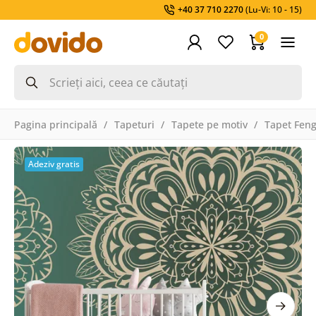
+40 37 710 2270
(Lu-Vi: 10 - 15)
0
Pagina principală
Tapeturi
Tapete pe motiv
Tapet Feng
Adeziv gratis