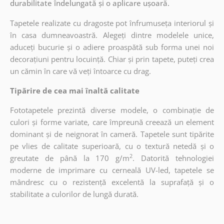
durabilitate îndelungată și o aplicare ușoară.
Tapetele realizate cu dragoste pot înfrumuseța interiorul și
în casa dumneavoastră. Alegeți dintre modelele unice,
aduceți bucurie și o adiere proaspătă sub forma unei noi
decorațiuni pentru locuință. Chiar și prin tapete, puteți crea
un cămin în care vă veți întoarce cu drag.
Tipărire de cea mai înaltă calitate
Fototapetele prezintă diverse modele, o combinație de
culori și forme variate, care împreună creează un element
dominant și de neignorat în cameră. Tapetele sunt tipărite
pe vlies de calitate superioară, cu o textură netedă și o
2
greutate de până la 170 g/m
. Datorită tehnologiei
moderne de imprimare cu cerneală UV-led, tapetele se
mândresc cu o rezistență excelentă la suprafață și o
stabilitate a culorilor de lungă durată.