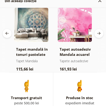
Din aceeași colecție
iv
Tapet mandală în
Tapet autoadeziv
T
tonuri pastelate
Mandala acuarel
l
roz
e
Tapet Mandala
Tapete autoadezive
T
115,66 lei
161,93 lei
1
Transport gratuit
Produse în stoc
peste 500,00 lei
expediem imediat