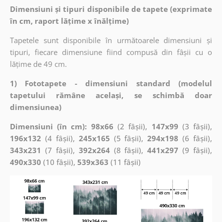
Dimensiuni și tipuri disponibile de tapete (exprimate
în cm, raport lățime x înălțime)
Tapetele sunt disponibile în următoarele dimensiuni și
tipuri, fiecare dimensiune fiind compusă din fâșii cu o
lățime de 49 cm.
1) Fototapete - dimensiuni standard (modelul
tapetului rămâne același, se schimbă doar
dimensiunea)
Dimensiuni (în cm): 98x66
(2 fâșii),
147x99
(3 fâșii),
196x132
(4 fâșii),
245x165
(5 fâșii),
294x198
(6 fâșii),
343x231
(7 fâșii),
392x264
(8 fâșii),
441x297
(9 fâșii),
490x330
(10 fâșii),
539x363
(11 fâșii)