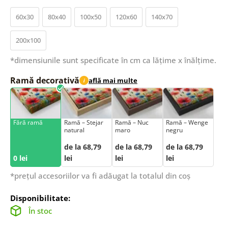
60x30
80x40
100x50
120x60
140x70
200x100
*dimensiunile sunt specificate în cm ca lățime x înălțime.
Ramă decorativă
află mai multe
i
Fără ramă
Ramă – Stejar
Ramă – Nuc
Ramă – Wenge
natural
maro
negru
de la 68,79
de la 68,79
de la 68,79
0 lei
lei
lei
lei
*prețul accesoriilor va fi adăugat la totalul din coș
Disponibilitate:
În stoc