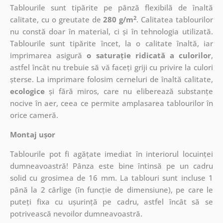
Tablourile sunt tipărite pe pânză flexibilă de înaltă
2
calitate, cu o greutate de
280 g/m
. Calitatea tablourilor
nu constă doar în material, ci și în tehnologia utilizată.
Tablourile sunt tipărite încet, la o calitate înaltă, iar
imprimarea asigură
o saturație ridicată a culorilor
,
astfel încât nu trebuie să vă faceți griji cu privire la culori
șterse. La imprimare folosim cerneluri de înaltă calitate,
ecologice
și fără miros, care nu eliberează substanțe
nocive în aer, ceea ce permite amplasarea tablourilor în
orice cameră.
Montaj ușor
Tablourile pot fi agățate imediat în interiorul locuinței
dumneavoastră! Pânza este bine întinsă pe un cadru
solid cu grosimea de 16 mm. La tablouri sunt incluse 1
până la 2 cârlige (în funcție de dimensiune), pe care le
puteți fixa cu ușurință pe cadru, astfel încât să se
potrivească nevoilor dumneavoastră.