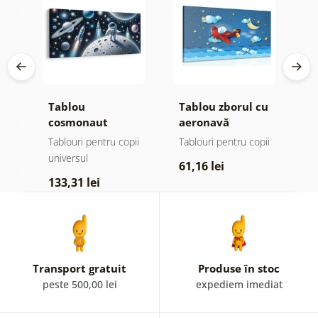
Tablou
Tablou zborul cu
T
e
cosmonaut
aeronavă
c
printre planete
ș
ii
Tablouri pentru copii
Tablouri pentru copii
T
universul
u
61,16 lei
133,31 lei
7
Transport gratuit
Produse în stoc
peste 500,00 lei
expediem imediat