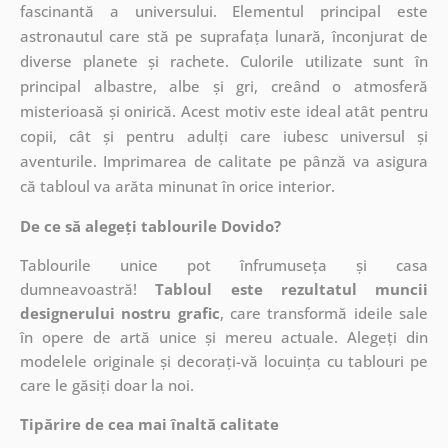
fascinantă a universului. Elementul principal este
astronautul care stă pe suprafața lunară, înconjurat de
diverse planete și rachete. Culorile utilizate sunt în
principal albastre, albe și gri, creând o atmosferă
misterioasă și onirică. Acest motiv este ideal atât pentru
copii, cât și pentru adulți care iubesc universul și
aventurile. Imprimarea de calitate pe pânză va asigura
că tabloul va arăta minunat în orice interior.
De ce să alegeți tablourile Dovido?
Tablourile unice pot înfrumuseța și casa
dumneavoastră!
Tabloul este rezultatul muncii
designerului nostru grafic
, care
transformă ideile sale
în opere de artă unice și mereu actuale. Alegeți din
modelele originale și decorați-vă locuința cu tablouri pe
care le găsiți doar la noi.
Tipărire de cea mai înaltă calitate