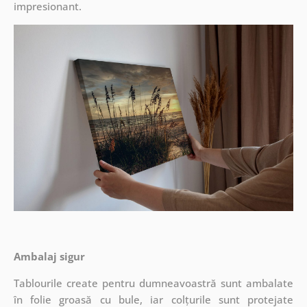
impresionant.
Ambalaj sigur
Tablourile create pentru dumneavoastră sunt ambalate
în folie groasă cu bule, iar colțurile sunt protejate