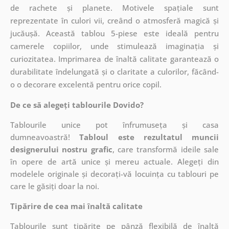
de rachete și planete. Motivele spațiale sunt
reprezentate în culori vii, creând o atmosferă magică și
jucăușă. Această tablou 5-piese este ideală pentru
camerele copiilor, unde stimulează imaginația și
curiozitatea. Imprimarea de înaltă calitate garantează o
durabilitate îndelungată și o claritate a culorilor, făcând-
o o decorare excelentă pentru orice copil.
De ce să alegeți tablourile Dovido?
Tablourile unice pot înfrumuseța și casa
dumneavoastră!
Tabloul este rezultatul muncii
designerului nostru grafic
, care
transformă ideile sale
în opere de artă unice și mereu actuale. Alegeți din
modelele originale și decorați-vă locuința cu tablouri pe
care le găsiți doar la noi.
Tipărire de cea mai înaltă calitate
Tablourile sunt tipărite pe pânză flexibilă de înaltă