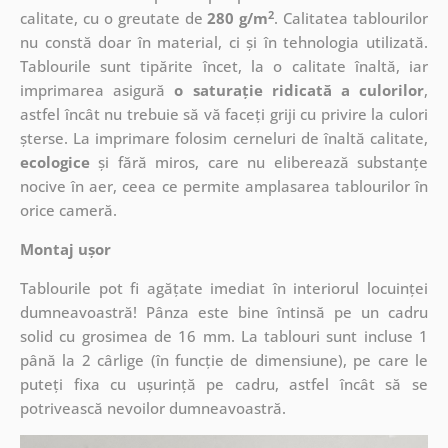
2
calitate, cu o greutate de
280 g/m
. Calitatea tablourilor
nu constă doar în material, ci și în tehnologia utilizată.
Tablourile sunt tipărite încet, la o calitate înaltă, iar
imprimarea asigură
o saturație ridicată a culorilor
,
astfel încât nu trebuie să vă faceți griji cu privire la culori
șterse. La imprimare folosim cerneluri de înaltă calitate,
ecologice
și fără miros, care nu eliberează substanțe
nocive în aer, ceea ce permite amplasarea tablourilor în
orice cameră.
Montaj ușor
Tablourile pot fi agățate imediat în interiorul locuinței
dumneavoastră! Pânza este bine întinsă pe un cadru
solid cu grosimea de 16 mm. La tablouri sunt incluse 1
până la 2 cârlige (în funcție de dimensiune), pe care le
puteți fixa cu ușurință pe cadru, astfel încât să se
potrivească nevoilor dumneavoastră.