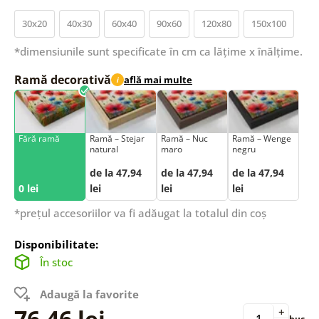
30x20
40x30
60x40
90x60
120x80
150x100
*dimensiunile sunt specificate în cm ca lățime x înălțime.
Ramă decorativă
află mai multe
i
Fără ramă
Ramă – Stejar
Ramă – Nuc
Ramă – Wenge
natural
maro
negru
de la 47,94
de la 47,94
de la 47,94
0 lei
lei
lei
lei
*prețul accesoriilor va fi adăugat la totalul din coș
Disponibilitate:
În stoc
Adaugă la favorite
76,46 lei
+
buc