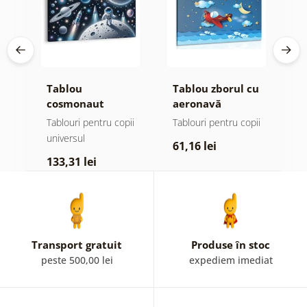
Tablou
Tablou zborul cu
T
e
cosmonaut
aeronavă
c
printre planete
ș
ii
Tablouri pentru copii
Tablouri pentru copii
T
universul
u
61,16 lei
133,31 lei
7
Transport gratuit
Produse în stoc
peste 500,00 lei
expediem imediat