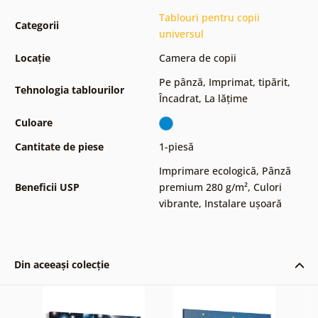
Tablouri pentru copii
Categorii
universul
Locație
Camera de copii
Pe pânză
,
Imprimat, tipărit
,
Tehnologia tablourilor
Încadrat
,
La lățime
Culoare
Cantitate de piese
1-piesă
Imprimare ecologică
,
Pânză
Beneficii USP
premium 280 g/m²
,
Culori
vibrante
,
Instalare ușoară
Din aceeași colecție