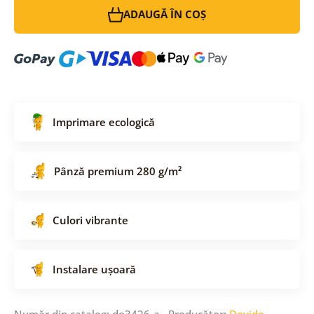
ADAUGĂ ÎN COȘ
Imprimare ecologică
Pânză premium 280 g/m²
Culori vibrante
Instalare ușoară
Număr din catalog: do3426-a Producător:
Dovido