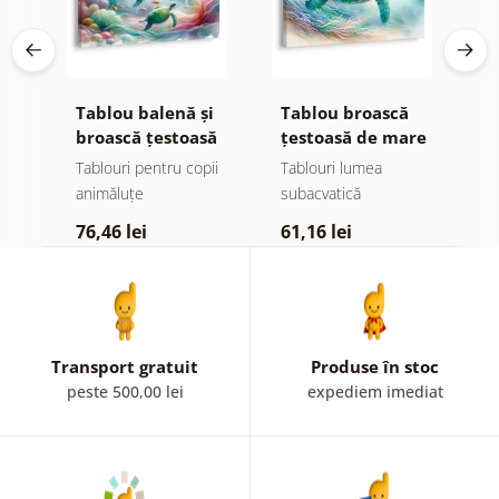
ru
Tablou balenă și
Tablou broască
T
broască țestoasă
țestoasă de mare
î
marină
în ocean
m
Tablouri pentru copii
Tablouri lumea
T
animăluțe
subacvatică
s
76,46 lei
61,16 lei
7
Transport gratuit
Produse în stoc
peste 500,00 lei
expediem imediat