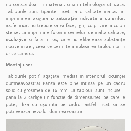
nu constă doar în material, ci și în tehnologia utilizată.
Tablourile sunt tipărite încet, la o calitate înaltă, iar
imprimarea asigură
o saturație ridicată a culorilor
,
astfel încât nu trebuie să vă faceți griji cu privire la culori
șterse. La imprimare folosim cerneluri de înaltă calitate,
ecologice
și fără miros, care nu eliberează substanțe
nocive în aer, ceea ce permite amplasarea tablourilor în
orice cameră.
Montaj ușor
Tablourile pot fi agățate imediat în interiorul locuinței
dumneavoastră! Pânza este bine întinsă pe un cadru
solid cu grosimea de 16 mm. La tablouri sunt incluse 1
până la 2 cârlige (în funcție de dimensiune), pe care le
puteți fixa cu ușurință pe cadru, astfel încât să se
potrivească nevoilor dumneavoastră.