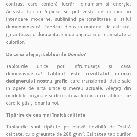
contrast care conferă lucrării dinamism și energie.
Această tablou 5-piese se potrivește de minune în
interioare moderne, subliniind personalitatea și stilul
dumneavoastră. Fabricat dintr-un material de calitate,
garantează o durabilitate îndelungată și o intensitate a
culorilor.
De ce să alegeți tablourile Dovido?
Tablourile unice pot înfrumuseța și casa
dumneavoastră!
Tabloul este rezultatul muncii
designerului nostru grafic
, care
transformă ideile sale
în opere de artă unice și mereu actuale. Alegeți din
modelele originale și decorați-vă locuința cu tablouri pe
care le găsiți doar la noi.
Tipărire de cea mai înaltă calitate
Tablourile sunt tipărite pe pânză flexibilă de înaltă
2
calitate, cu o greutate de
280 g/m
. Calitatea tablourilor