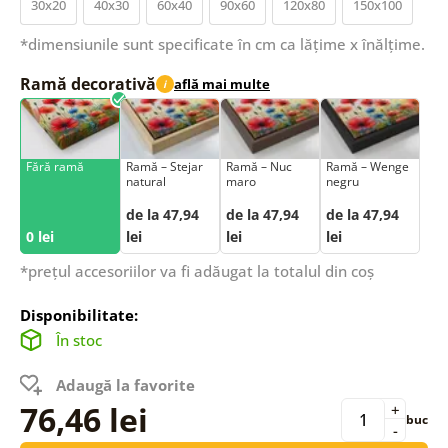
30x20
40x30
60x40
90x60
120x80
150x100
*dimensiunile sunt specificate în cm ca lățime x înălțime.
Ramă decorativă
află mai multe
i
Fără ramă
Ramă – Stejar
Ramă – Nuc
Ramă – Wenge
natural
maro
negru
de la 47,94
de la 47,94
de la 47,94
0 lei
lei
lei
lei
*prețul accesoriilor va fi adăugat la totalul din coș
Disponibilitate:
În stoc
Adaugă la favorite
76,46 lei
+
buc
-