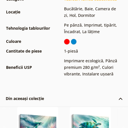
Bucătărie
,
Baie
,
Camera de
Locație
zi
,
Hol
,
Dormitor
Pe pânză
,
Imprimat, tipărit
,
Tehnologia tablourilor
Încadrat
,
La lățime
Culoare
Cantitate de piese
1-piesă
Imprimare ecologică
,
Pânză
Beneficii USP
premium 280 g/m²
,
Culori
vibrante
,
Instalare ușoară
Din aceeași colecție