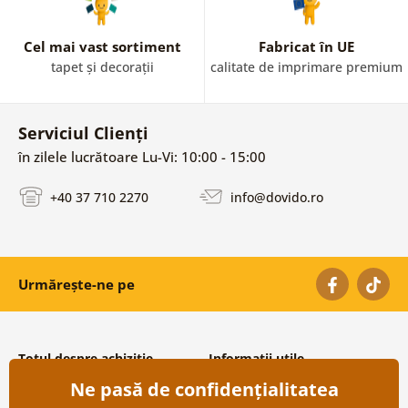
Cel mai vast sortiment
Fabricat în UE
tapet și decorații
calitate de imprimare premium
Serviciul Clienți
în zilele lucrătoare Lu-Vi: 10:00 - 15:00
+40 37 710 2270
info@dovido.ro
Urmărește-ne pe
Totul despre achiziție
Informații utile
Ne pasă de confidențialitatea
Condiții și termeni generali
Despre noi
Protecția datelor personale
Întrebări frecvente