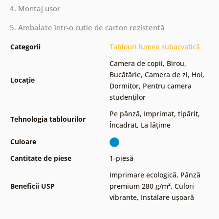
4. Montaj ușor
5. Ambalate într-o cutie de carton rezistentă
Categorii
Tablouri lumea subacvatică
Camera de copii
,
Birou
,
Bucătărie
,
Camera de zi
,
Hol
,
Locație
Dormitor
,
Pentru camera
studenților
Pe pânză
,
Imprimat, tipărit
,
Tehnologia tablourilor
Încadrat
,
La lățime
Culoare
Cantitate de piese
1-piesă
Imprimare ecologică
,
Pânză
Beneficii USP
premium 280 g/m²
,
Culori
vibrante
,
Instalare ușoară