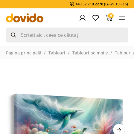
+40 37 710 2270
(Lu-Vi: 10 - 15)
0
Pagina principală
Tablouri
Tablouri pe motiv
Tablouri