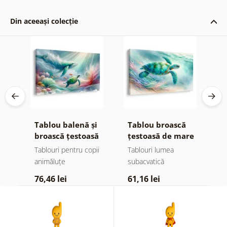
Din aceeași colecție
ru
Tablou balenă și
Tablou broască
T
broască țestoasă
țestoasă de mare
î
marină
în ocean
m
Tablouri pentru copii
Tablouri lumea
T
animăluțe
subacvatică
s
76,46 lei
61,16 lei
7