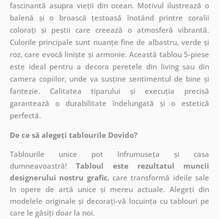
fascinantă asupra vieții din ocean. Motivul ilustrează o
balenă și o broască țestoasă înotând printre coralii
colorați și peștii care creează o atmosferă vibrantă.
Culorile principale sunt nuanțe fine de albastru, verde și
roz, care evocă liniște și armonie. Această tablou 5-piese
este ideal pentru a decora peretele din living sau din
camera copiilor, unde va susține sentimentul de bine și
fantezie. Calitatea tiparului și execuția precisă
garantează o durabilitate îndelungată și o estetică
perfectă.
De ce să alegeți tablourile Dovido?
Tablourile unice pot înfrumuseța și casa
dumneavoastră!
Tabloul este rezultatul muncii
designerului nostru grafic
, care
transformă ideile sale
în opere de artă unice și mereu actuale. Alegeți din
modelele originale și decorați-vă locuința cu tablouri pe
care le găsiți doar la noi.