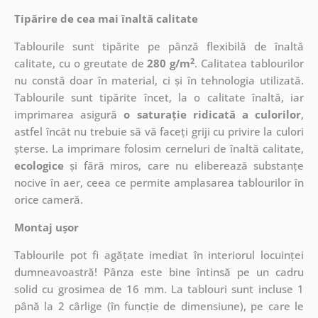
Tipărire de cea mai înaltă calitate
Tablourile sunt tipărite pe pânză flexibilă de înaltă
2
calitate, cu o greutate de
280 g/m
. Calitatea tablourilor
nu constă doar în material, ci și în tehnologia utilizată.
Tablourile sunt tipărite încet, la o calitate înaltă, iar
imprimarea asigură
o saturație ridicată a culorilor
,
astfel încât nu trebuie să vă faceți griji cu privire la culori
șterse. La imprimare folosim cerneluri de înaltă calitate,
ecologice
și fără miros, care nu eliberează substanțe
nocive în aer, ceea ce permite amplasarea tablourilor în
orice cameră.
Montaj ușor
Tablourile pot fi agățate imediat în interiorul locuinței
dumneavoastră! Pânza este bine întinsă pe un cadru
solid cu grosimea de 16 mm. La tablouri sunt incluse 1
până la 2 cârlige (în funcție de dimensiune), pe care le