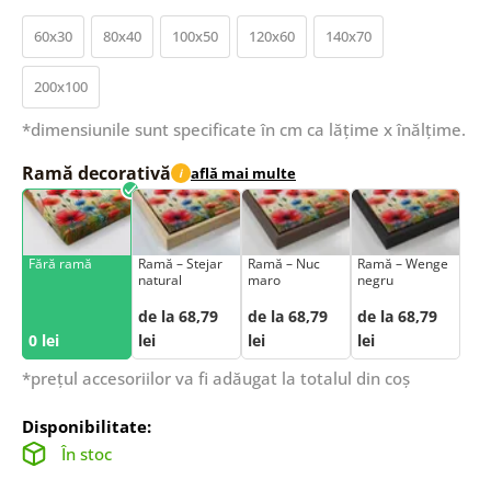
60x30
80x40
100x50
120x60
140x70
200x100
*dimensiunile sunt specificate în cm ca lățime x înălțime.
Ramă decorativă
află mai multe
i
Fără ramă
Ramă – Stejar
Ramă – Nuc
Ramă – Wenge
natural
maro
negru
de la 68,79
de la 68,79
de la 68,79
0 lei
lei
lei
lei
*prețul accesoriilor va fi adăugat la totalul din coș
Disponibilitate:
În stoc