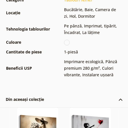
Bucătărie
,
Baie
,
Camera de
Locație
zi
,
Hol
,
Dormitor
Pe pânză
,
Imprimat, tipărit
,
Tehnologia tablourilor
Încadrat
,
La lățime
Culoare
Cantitate de piese
1-piesă
Imprimare ecologică
,
Pânză
Beneficii USP
premium 280 g/m²
,
Culori
vibrante
,
Instalare ușoară
Din aceeași colecție