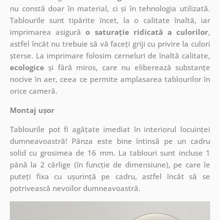
nu constă doar în material, ci și în tehnologia utilizată.
Tablourile sunt tipărite încet, la o calitate înaltă, iar
imprimarea asigură
o saturație ridicată a culorilor
,
astfel încât nu trebuie să vă faceți griji cu privire la culori
șterse. La imprimare folosim cerneluri de înaltă calitate,
ecologice
și fără miros, care nu eliberează substanțe
nocive în aer, ceea ce permite amplasarea tablourilor în
orice cameră.
Montaj ușor
Tablourile pot fi agățate imediat în interiorul locuinței
dumneavoastră! Pânza este bine întinsă pe un cadru
solid cu grosimea de 16 mm. La tablouri sunt incluse 1
până la 2 cârlige (în funcție de dimensiune), pe care le
puteți fixa cu ușurință pe cadru, astfel încât să se
potrivească nevoilor dumneavoastră.