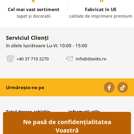
Cel mai vast sortiment
Fabricat în UE
tapet și decorații
calitate de imprimare premium
Serviciul Clienți
în zilele lucrătoare Lu-Vi: 10:00 - 15:00
+40 37 710 2270
info@dovido.ro
Urmărește-ne pe
Totul despre achiziție
Informații utile
Ne pasă de confidențialitatea
Condiții și termeni generali
Despre noi
Protecția datelor personale
Întrebări frecvente
Voastră
Transport și modalități de plată
Contacte