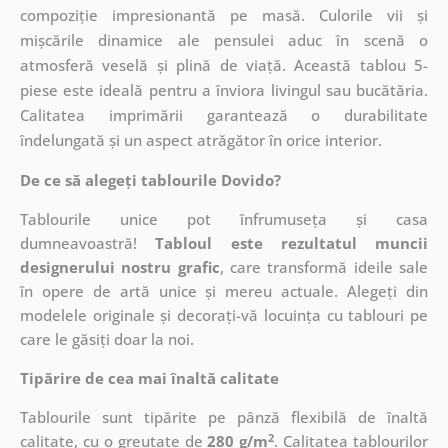
compoziție impresionantă pe masă. Culorile vii și
mișcările dinamice ale pensulei aduc în scenă o
atmosferă veselă și plină de viață. Această tablou 5-
piese este ideală pentru a înviora livingul sau bucătăria.
Calitatea imprimării garantează o durabilitate
îndelungată și un aspect atrăgător în orice interior.
De ce să alegeți tablourile Dovido?
Tablourile unice pot înfrumuseța și casa
dumneavoastră!
Tabloul este rezultatul muncii
designerului nostru grafic
, care
transformă ideile sale
în opere de artă unice și mereu actuale. Alegeți din
modelele originale și decorați-vă locuința cu tablouri pe
care le găsiți doar la noi.
Tipărire de cea mai înaltă calitate
Tablourile sunt tipărite pe pânză flexibilă de înaltă
2
calitate, cu o greutate de
280 g/m
. Calitatea tablourilor