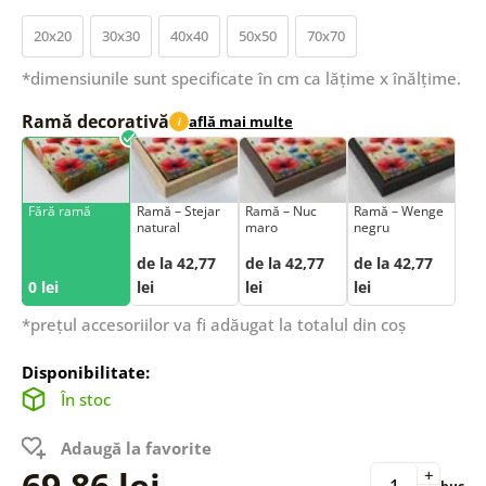
20x20
30x30
40x40
50x50
70x70
*dimensiunile sunt specificate în cm ca lățime x înălțime.
Ramă decorativă
află mai multe
i
Fără ramă
Ramă – Stejar
Ramă – Nuc
Ramă – Wenge
natural
maro
negru
de la 42,77
de la 42,77
de la 42,77
0 lei
lei
lei
lei
*prețul accesoriilor va fi adăugat la totalul din coș
Disponibilitate:
În stoc
Adaugă la favorite
69,86 lei
+
buc