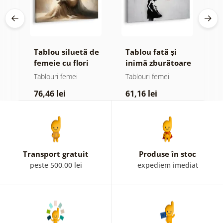
cu
Tablou siluetă de
Tablou fată și
T
ri
femeie cu flori
inimă zburătoare
e
m
Tablouri femei
Tablouri femei
T
76,46 lei
61,16 lei
7
Transport gratuit
Produse în stoc
peste 500,00 lei
expediem imediat