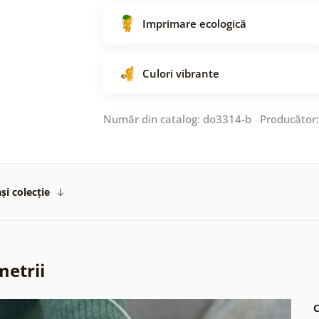
Imprimare ecologică
Culori vibrante
Număr din catalog: do3314-b Producător
și colecție
metrii
C