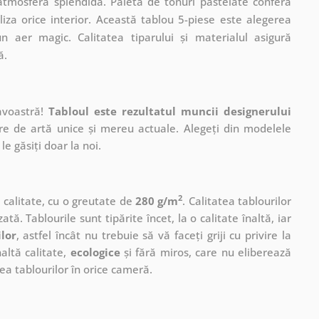
 atmosferă splendidă. Paleta de tonuri pastelate conferă
taliza orice interior. Această tablou 5-piese este alegerea
n aer magic. Calitatea tiparului și materialul asigură
ă.
avoastră!
Tabloul este rezultatul muncii designerului
ere de artă unice și mereu actuale. Alegeți din modelele
le găsiți doar la noi.
2
ă calitate, cu o greutate de
280 g/m
. Calitatea tablourilor
ată. Tablourile sunt tipărite încet, la o calitate înaltă, iar
ilor
, astfel încât nu trebuie să vă faceți griji cu privire la
altă calitate,
ecologice
și fără miros, care nu eliberează
a tablourilor în orice cameră.