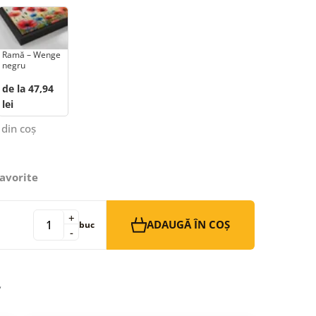
Ramă – Wenge
negru
de la 47,94
lei
 din coș
avorite
+
ADAUGĂ ÎN COȘ
buc
-