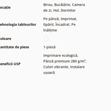
Birou
,
Bucătărie
,
Camera
ocație
de zi
,
Hol
,
Dormitor
Pe pânză
,
Imprimat,
ehnologia tablourilor
tipărit
,
Încadrat
,
Pe
înălțime
uloare
antitate de piese
1-piesă
Imprimare ecologică
,
Pânză premium 280 g/m²
,
eneficii USP
Culori vibrante
,
Instalare
ușoară