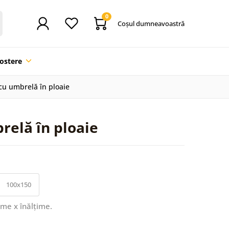
0
Coşul dumneavoastră
ostere
cu umbrelă în ploaie
relă în ploaie
100x150
ime x înălțime.