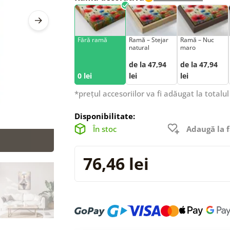
Fără ramă
Ramă – Stejar
Ramă – Nuc
natural
maro
de la 47,94
de la 47,94
0 lei
lei
lei
*prețul accesoriilor va fi adăugat la totalul
Disponibilitate:
În stoc
Adaugă la f
76,46 lei