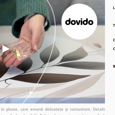
L
T
C
C
B
în ploaie, care emană delicatețe și romantism. Detalii