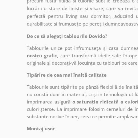
precum fusta fluidă și culorile subtile creează o
lucrării o stare de liniște și visare, care va revi
perfectă pentru living sau dormitor, aducând u
durabilitate și frumusețe pe pereții dumneavoastr
De ce să alegeți tablourile Dovido?
Tablourile unice pot înfrumuseța și casa dumne
nostru grafic
, care
transformă ideile sale în op
originale și decorați-vă locuința cu tablouri pe care 
Tipărire de cea mai înaltă calitate
Tablourile sunt tipărite pe pânză flexibilă de înalt
nu constă doar în material, ci și în tehnologia utiliz
imprimarea asigură
o saturație ridicată a culor
culori șterse. La imprimare folosim cerneluri de în
substanțe nocive în aer, ceea ce permite amplasare
Montaj ușor