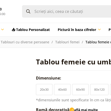
0
5:00
📤 Tablou Personalizat
Pictură în baza cifrelor
P
Tablouri cu diverse persoane
Tablouri femei
Tablou femeie 
Tablou femeie cu umb
Dimensiune:
20x30
40x60
60x90
80x120
*dimensiunile sunt specificate în cm ca lăț
Ramă decorativă
află mai multe
i