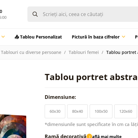
0
5:00
📤 Tablou Personalizat
Pictură în baza cifrelor
P
Tablouri cu diverse persoane
Tablouri femei
Tablou portret
Tablou portret abstra
Dimensiune:
60x30
80x40
100x50
120x60
*dimensiunile sunt specificate în cm ca lăț
Ramă decorativă
află mai multe
i