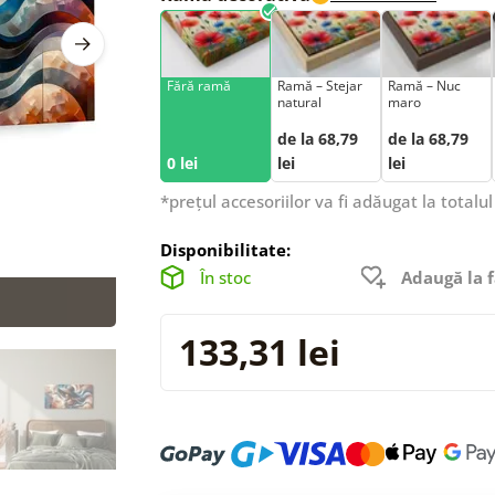
Fără ramă
Ramă – Stejar
Ramă – Nuc
natural
maro
de la 68,79
de la 68,79
0 lei
lei
lei
*prețul accesoriilor va fi adăugat la totalul
Disponibilitate:
În stoc
Adaugă la f
133,31 lei