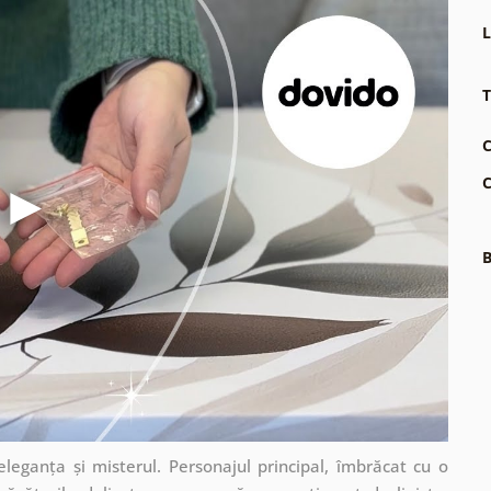
L
T
C
C
B
leganța și misterul. Personajul principal, îmbrăcat cu o