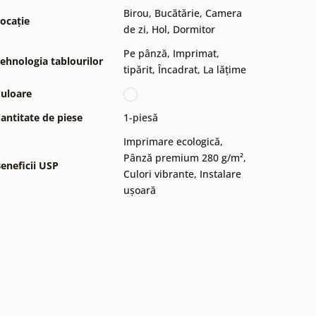
Birou
,
Bucătărie
,
Camera
ocație
de zi
,
Hol
,
Dormitor
Pe pânză
,
Imprimat,
ehnologia tablourilor
tipărit
,
Încadrat
,
La lățime
uloare
antitate de piese
1-piesă
Imprimare ecologică
,
Pânză premium 280 g/m²
,
eneficii USP
Culori vibrante
,
Instalare
ușoară