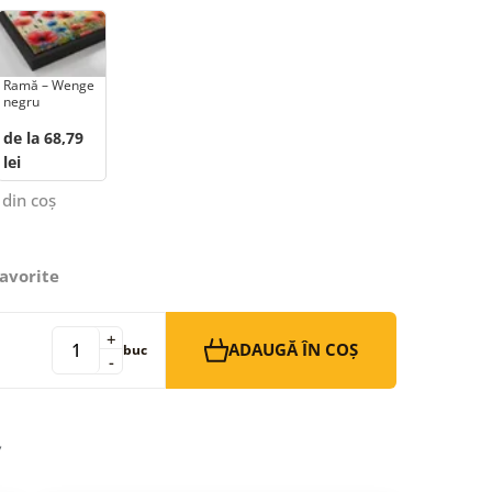
Ramă – Wenge
negru
de la 68,79
lei
 din coș
avorite
+
ADAUGĂ ÎN COȘ
buc
-