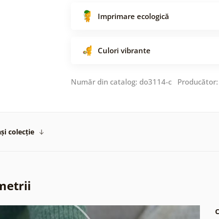
Imprimare ecologică
Culori vibrante
Număr din catalog: do3114-c Producător
și colecție
metrii
C