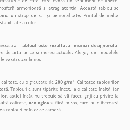
răsăturile delicate, care evocă un sentiment de liniște.
mosferă armonioasă și atrag atenția. Această tablou se
ând un strop de stil și personalitate. Printul de înaltă
tabilitate a culorii.
avoastră!
Tabloul este rezultatul muncii designerului
ere de artă unice și mereu actuale. Alegeți din modelele
le găsiți doar la noi.
2
ă calitate, cu o greutate de
280 g/m
. Calitatea tablourilor
ată. Tablourile sunt tipărite încet, la o calitate înaltă, iar
ilor
, astfel încât nu trebuie să vă faceți griji cu privire la
altă calitate,
ecologice
și fără miros, care nu eliberează
a tablourilor în orice cameră.