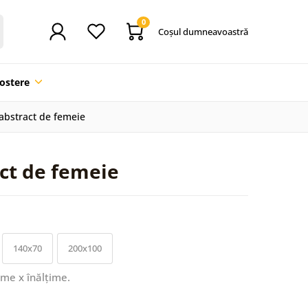
0
Coşul dumneavoastră
ostere
 abstract de femeie
ct de femeie
140x70
200x100
ime x înălțime.