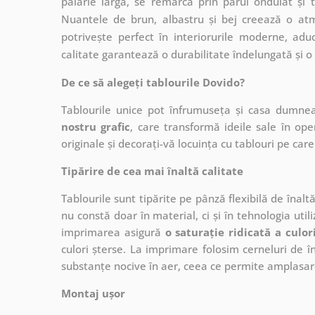
pălărie largă, se remarcă prin părul ondulat și t
Nuantele de brun, albastru și bej creează o at
potrivește perfect în interiorurile moderne, aduc
calitate garantează o durabilitate îndelungată și o s
De ce să alegeți tablourile Dovido?
Tablourile unice pot înfrumuseța și casa dumne
nostru grafic
, care
transformă ideile sale în op
originale și decorați-vă locuința cu tablouri pe care 
Tipărire de cea mai înaltă calitate
Tablourile sunt tipărite pe pânză flexibilă de înalt
nu constă doar în material, ci și în tehnologia utiliz
imprimarea asigură
o saturație ridicată a culor
culori șterse. La imprimare folosim cerneluri de în
substanțe nocive în aer, ceea ce permite amplasare
Montaj ușor