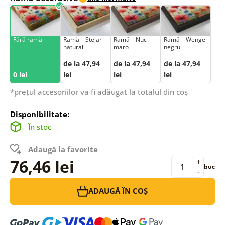
Fără ramă
Ramă – Stejar
Ramă – Nuc
Ramă – Wenge
natural
maro
negru
de la 47,94
de la 47,94
de la 47,94
0 lei
lei
lei
lei
*prețul accesoriilor va fi adăugat la totalul din coș
Disponibilitate:
În stoc
Adaugă la favorite
76,46 lei
+
buc
-
ADAUGĂ ÎN COȘ