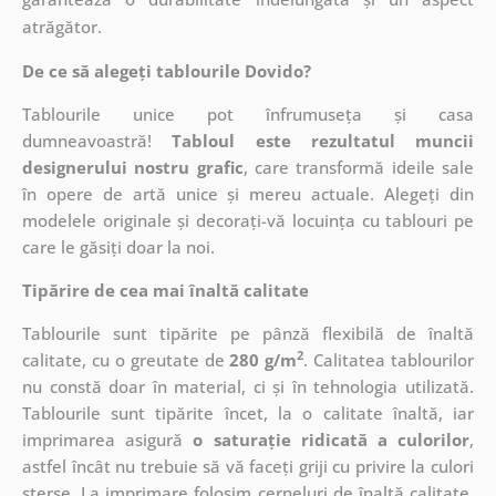
atrăgător.
De ce să alegeți tablourile Dovido?
Tablourile unice pot înfrumuseța și casa
dumneavoastră!
Tabloul este rezultatul muncii
designerului nostru grafic
, care
transformă ideile sale
în opere de artă unice și mereu actuale. Alegeți din
modelele originale și decorați-vă locuința cu tablouri pe
care le găsiți doar la noi.
Tipărire de cea mai înaltă calitate
Tablourile sunt tipărite pe pânză flexibilă de înaltă
2
calitate, cu o greutate de
280 g/m
. Calitatea tablourilor
nu constă doar în material, ci și în tehnologia utilizată.
Tablourile sunt tipărite încet, la o calitate înaltă, iar
imprimarea asigură
o saturație ridicată a culorilor
,
astfel încât nu trebuie să vă faceți griji cu privire la culori
șterse. La imprimare folosim cerneluri de înaltă calitate,