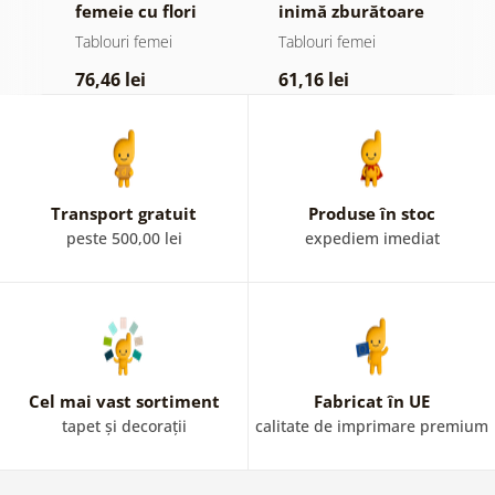
femeie cu flori
inimă zburătoare
a
f
Tablouri femei
Tablouri femei
T
76,46 lei
61,16 lei
7
Transport gratuit
Produse în stoc
peste 500,00 lei
expediem imediat
Cel mai vast sortiment
Fabricat în UE
tapet și decorații
calitate de imprimare premium