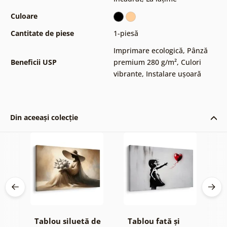
Culoare
Cantitate de piese
1-piesă
Imprimare ecologică
,
Pânză
Beneficii USP
premium 280 g/m²
,
Culori
vibrante
,
Instalare ușoară
Din aceeași colecție
pe
Tablou siluetă de
Tablou fată și
T