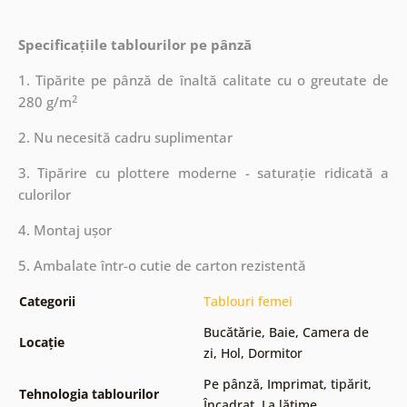
Specificațiile tablourilor pe pânză
1. Tipărite pe pânză de înaltă calitate cu o greutate de
2
280 g/m
2. Nu necesită cadru suplimentar
3. Tipărire cu plottere moderne - saturație ridicată a
culorilor
4. Montaj ușor
5. Ambalate într-o cutie de carton rezistentă
Categorii
Tablouri femei
Bucătărie
,
Baie
,
Camera de
Locație
zi
,
Hol
,
Dormitor
Pe pânză
,
Imprimat, tipărit
,
Tehnologia tablourilor
Încadrat
,
La lățime