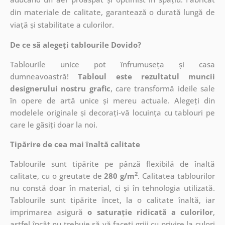
din materiale de calitate, garantează o durată lungă de
viață și stabilitate a culorilor.
De ce să alegeți tablourile Dovido?
Tablourile unice pot înfrumuseța și casa
dumneavoastră!
Tabloul este rezultatul muncii
designerului nostru grafic
, care
transformă ideile sale
în opere de artă unice și mereu actuale. Alegeți din
modelele originale și decorați-vă locuința cu tablouri pe
care le găsiți doar la noi.
Tipărire de cea mai înaltă calitate
Tablourile sunt tipărite pe pânză flexibilă de înaltă
2
calitate, cu o greutate de
280 g/m
. Calitatea tablourilor
nu constă doar în material, ci și în tehnologia utilizată.
Tablourile sunt tipărite încet, la o calitate înaltă, iar
imprimarea asigură
o saturație ridicată a culorilor
,
astfel încât nu trebuie să vă faceți griji cu privire la culori