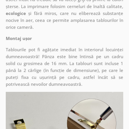
șterse. La imprimare folosim cerneluri de înaltă calitate,
ecologice
și fără miros, care nu eliberează substanțe
nocive în aer, ceea ce permite amplasarea tablourilor în
orice cameră.
Montaj ușor
Tablourile pot fi agățate imediat în interiorul locuinței
dumneavoastră! Pânza este bine întinsă pe un cadru
solid cu grosimea de 16 mm. La tablouri sunt incluse 1
până la 2 cârlige (în funcție de dimensiune), pe care le
puteți fixa cu ușurință pe cadru, astfel încât să se
potrivească nevoilor dumneavoastră.