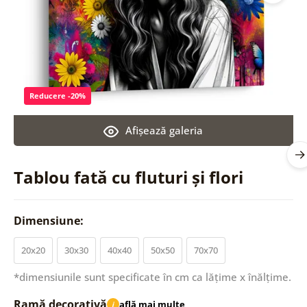
Reducere -20%
Afişează galeria
Tablou fată cu fluturi și flori
Dimensiune:
20x20
30x30
40x40
50x50
70x70
*dimensiunile sunt specificate în cm ca lățime x înălțime.
Ramă decorativă
află mai multe
i