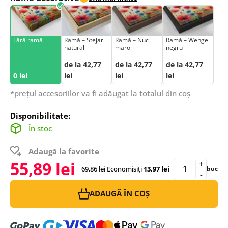
Fără ramă
Ramă – Stejar
Ramă – Nuc
Ramă – Wenge
natural
maro
negru
de la 42,77
de la 42,77
de la 42,77
0 lei
lei
lei
lei
*prețul accesoriilor va fi adăugat la totalul din coș
Disponibilitate:
În stoc
Adaugă la favorite
55,89 lei
+
69,86 lei
Economisiți
13,97 lei
buc
-
ADAUGĂ ÎN COȘ