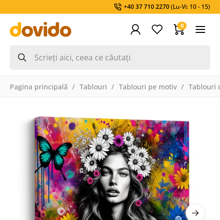
+40 37 710 2270
(Lu-Vi: 10 - 15)
0
Pagina principală
Tablouri
Tablouri pe motiv
Tablouri 