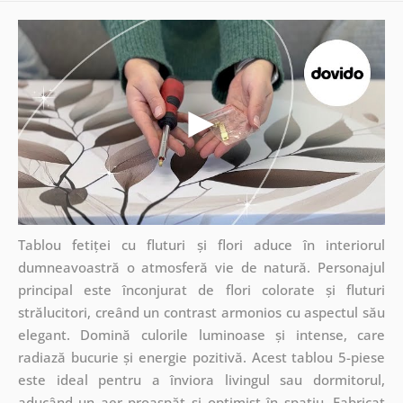
Tablou fetiței cu fluturi și flori aduce în interiorul
dumneavoastră o atmosferă vie de natură. Personajul
principal este înconjurat de flori colorate și fluturi
strălucitori, creând un contrast armonios cu aspectul său
elegant. Domină culorile luminoase și intense, care
radiază bucurie și energie pozitivă. Acest tablou 5-piese
este ideal pentru a înviora livingul sau dormitorul,
aducând un aer proaspăt și optimist în spațiu. Fabricat