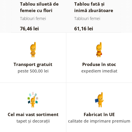
pe
Tablou siluetă de
Tablou fată și
T
femeie cu flori
inimă zburătoare
a
f
Tablouri femei
Tablouri femei
T
76,46 lei
61,16 lei
7
Transport gratuit
Produse în stoc
peste 500,00 lei
expediem imediat
Cel mai vast sortiment
Fabricat în UE
tapet și decorații
calitate de imprimare premium