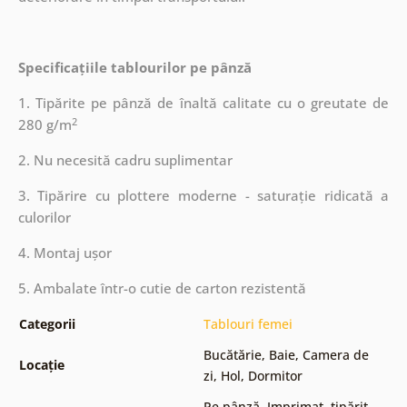
Specificațiile tablourilor pe pânză
1. Tipărite pe pânză de înaltă calitate cu o greutate de
2
280 g/m
2. Nu necesită cadru suplimentar
3. Tipărire cu plottere moderne - saturație ridicată a
culorilor
4. Montaj ușor
5. Ambalate într-o cutie de carton rezistentă
Categorii
Tablouri femei
Bucătărie
,
Baie
,
Camera de
Locație
zi
,
Hol
,
Dormitor
Pe pânză
,
Imprimat, tipărit
,