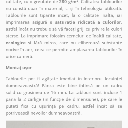
2
calitate, cu o greutate de
280 g/m
. Calitatea tablourilor
nu constă doar în material, ci și în tehnologia utilizată.
Tablourile sunt tipărite încet, la o calitate înaltă, iar
imprimarea asigură
o saturație ridicată a culorilor
,
astfel încât nu trebuie să vă faceți griji cu privire la culori
șterse. La imprimare folosim cerneluri de înaltă calitate,
ecologice
și fără miros, care nu eliberează substanțe
nocive în aer, ceea ce permite amplasarea tablourilor în
orice cameră.
Montaj ușor
Tablourile pot fi agățate imediat în interiorul locuinței
dumneavoastră! Pânza este bine întinsă pe un cadru
solid cu grosimea de 16 mm. La tablouri sunt incluse 1
până la 2 cârlige (în funcție de dimensiune), pe care le
puteți fixa cu ușurință pe cadru, astfel încât să se
potrivească nevoilor dumneavoastră.