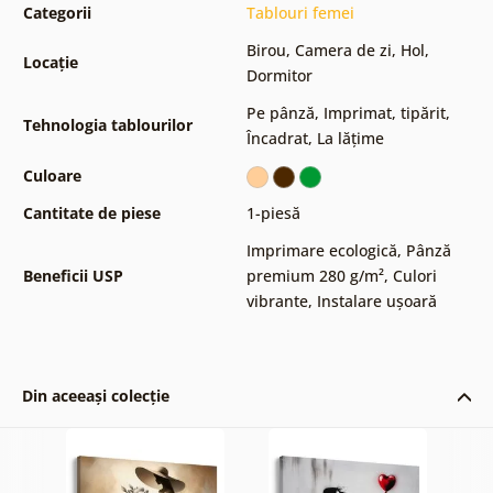
Categorii
Tablouri femei
Birou
,
Camera de zi
,
Hol
,
Locație
Dormitor
Pe pânză
,
Imprimat, tipărit
,
Tehnologia tablourilor
Încadrat
,
La lățime
Culoare
Cantitate de piese
1-piesă
Imprimare ecologică
,
Pânză
Beneficii USP
premium 280 g/m²
,
Culori
vibrante
,
Instalare ușoară
Din aceeași colecție