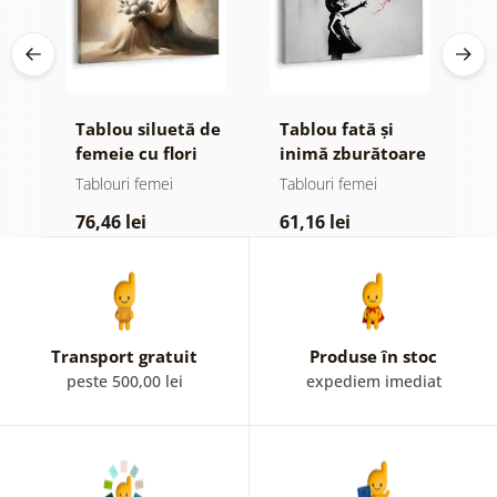
pe
Tablou siluetă de
Tablou fată și
T
femeie cu flori
inimă zburătoare
a
f
Tablouri femei
Tablouri femei
T
76,46 lei
61,16 lei
7
Transport gratuit
Produse în stoc
peste 500,00 lei
expediem imediat