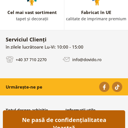
Cel mai vast sortiment
Fabricat în UE
tapet și decorații
calitate de imprimare premium
Serviciul Clienți
în zilele lucrătoare Lu-Vi: 10:00 - 15:00
+40 37 710 2270
info@dovido.ro
Urmărește-ne pe
Totul despre achiziție
Informații utile
Ne pasă de confidențialitatea
Condiții și termeni generali
Despre noi
Protecția datelor personale
Întrebări frecvente
Voastră