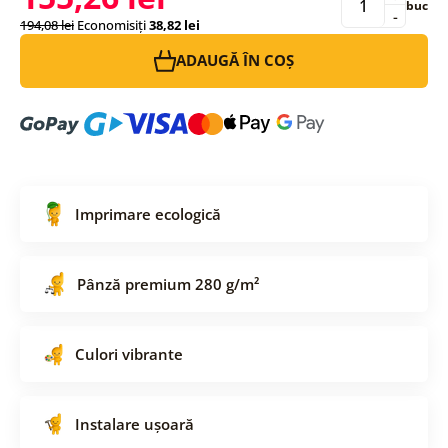
buc
-
194,08 lei
Economisiți
38,82 lei
ADAUGĂ ÎN COȘ
Imprimare ecologică
Pânză premium 280 g/m²
Culori vibrante
Instalare ușoară