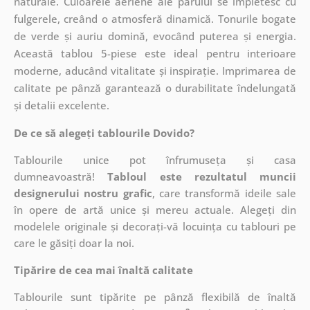
naturale. Culoarele aeriene ale părului se împletesc cu
fulgerele, creând o atmosferă dinamică. Tonurile bogate
de verde și auriu domină, evocând puterea și energia.
Această tablou 5-piese este ideal pentru interioare
moderne, aducând vitalitate și inspirație. Imprimarea de
calitate pe pânză garantează o durabilitate îndelungată
și detalii excelente.
De ce să alegeți tablourile Dovido?
Tablourile unice pot înfrumuseța și casa
dumneavoastră!
Tabloul este rezultatul muncii
designerului nostru grafic
, care
transformă ideile sale
în opere de artă unice și mereu actuale. Alegeți din
modelele originale și decorați-vă locuința cu tablouri pe
care le găsiți doar la noi.
Tipărire de cea mai înaltă calitate
Tablourile sunt tipărite pe pânză flexibilă de înaltă