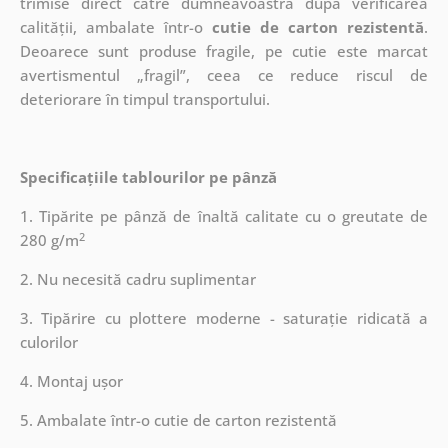
trimise direct către dumneavoastră după verificarea
calității, ambalate într-o
cutie de carton rezistentă
.
Deoarece sunt produse fragile, pe cutie este marcat
avertismentul „fragil”, ceea ce reduce riscul de
deteriorare în timpul transportului.
Specificațiile tablourilor pe pânză
1. Tipărite pe pânză de înaltă calitate cu o greutate de
2
280 g/m
2. Nu necesită cadru suplimentar
3. Tipărire cu plottere moderne - saturație ridicată a
culorilor
4. Montaj ușor
5. Ambalate într-o cutie de carton rezistentă