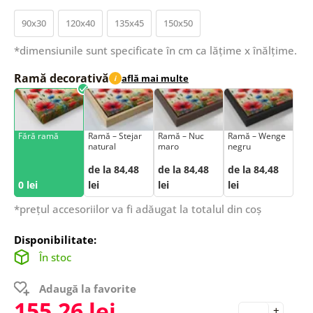
90x30
120x40
135x45
150x50
*dimensiunile sunt specificate în cm ca lățime x înălțime.
Ramă decorativă
află mai multe
i
Fără ramă
Ramă – Stejar
Ramă – Nuc
Ramă – Wenge
natural
maro
negru
de la 84,48
de la 84,48
de la 84,48
0 lei
lei
lei
lei
*prețul accesoriilor va fi adăugat la totalul din coș
Disponibilitate:
În stoc
Adaugă la favorite
155,26 lei
+