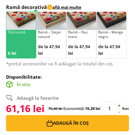
Ramă decorativă
află mai multe
i
Fără ramă
Ramă – Stejar
Ramă – Nuc
Ramă – Wenge
natural
maro
negru
de la 47,94
de la 47,94
de la 47,94
0 lei
lei
lei
lei
*prețul accesoriilor va fi adăugat la totalul din coș
Disponibilitate:
În stoc
Adaugă la favorite
61,16 lei
+
76,46 lei
Economisiți
15,29 lei
buc
-
ADAUGĂ ÎN COȘ