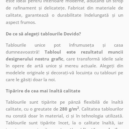
este ideal pentru interioare moderne, aducând un strop
de rafinament și delicatețe. Fabricat din materiale de
calitate, garantează o durabilitate îndelungată și un
aspect frumos.
De ce să alegeți tablourile Dovido?
Tablourile unice pot înfrumuseța și casa
dumneavoastră!
Tabloul este rezultatul muncii
designerului nostru grafic
, care
transformă ideile sale
în opere de artă unice și mereu actuale. Alegeți din
modelele originale și decorați-vă locuința cu tablouri pe
care le găsiți doar la noi.
Tipărire de cea mai înaltă calitate
Tablourile sunt tipărite pe pânză flexibilă de înaltă
2
calitate, cu o greutate de
280 g/m
. Calitatea tablourilor
nu constă doar în material, ci și în tehnologia utilizată.
Tablourile sunt tipărite încet, la o calitate înaltă, iar