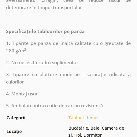
avertismentul „fragil”, ceea ce reduce riscul de
deteriorare în timpul transportului.
Specificațiile tablourilor pe pânză
1. Tipărite pe pânză de înaltă calitate cu o greutate de
2
280 g/m
2. Nu necesită cadru suplimentar
3. Tipărire cu plottere moderne - saturație ridicată a
culorilor
4. Montaj ușor
5. Ambalate într-o cutie de carton rezistentă
Categorii
Tablouri femei
Bucătărie
,
Baie
,
Camera de
Locație
zi
,
Hol
,
Dormitor