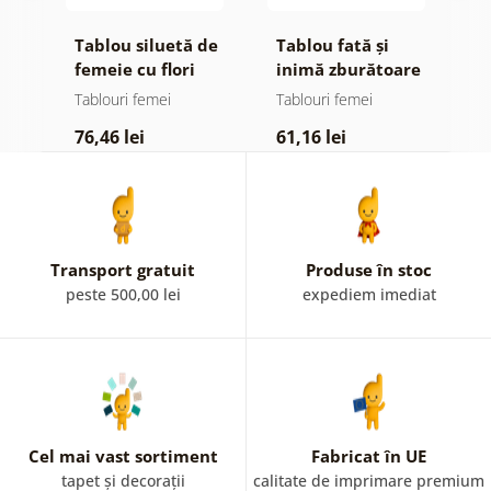
pe
Tablou siluetă de
Tablou fată și
T
femeie cu flori
inimă zburătoare
a
f
Tablouri femei
Tablouri femei
T
76,46 lei
61,16 lei
7
Transport gratuit
Produse în stoc
peste 500,00 lei
expediem imediat
Cel mai vast sortiment
Fabricat în UE
tapet și decorații
calitate de imprimare premium