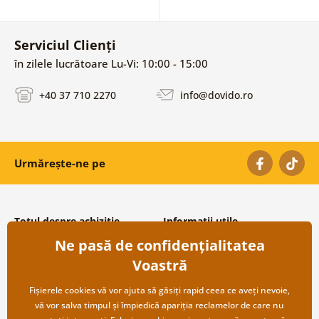
Serviciul Clienți
în zilele lucrătoare Lu-Vi: 10:00 - 15:00
+40 37 710 2270
info@dovido.ro
Urmărește-ne pe
Totul despre achiziție
Informații utile
Ne pasă de confidențialitatea
Condiții și termeni generali
Despre noi
Protecția datelor personale
Întrebări frecvente
Voastră
Transport și modalități de plată
Contacte
Returnare
Cooperare angro
Fișierele cookies vă vor ajuta să găsiți rapid ceea ce aveți nevoie,
vă vor salva timpul și împiedică apariția reclamelor de care nu