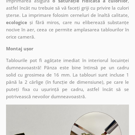
imprimarea asigură
o saturație ridicată a culorilor
,
astfel încât nu trebuie să vă faceți griji cu privire la culori
șterse. La imprimare folosim cerneluri de înaltă calitate,
ecologice
și fără miros, care nu eliberează substanțe
nocive în aer, ceea ce permite amplasarea tablourilor în
orice cameră.
Montaj ușor
Tablourile pot fi agățate imediat în interiorul locuinței
dumneavoastră! Pânza este bine întinsă pe un cadru
solid cu grosimea de 16 mm. La tablouri sunt incluse 1
până la 2 cârlige (în funcție de dimensiune), pe care le
puteți fixa cu ușurință pe cadru, astfel încât să se
potrivească nevoilor dumneavoastră.