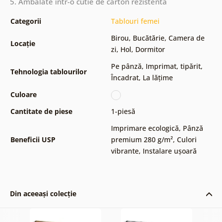
5. Ambalate într-o cutie de carton rezistentă
Categorii
Tablouri femei
Birou
,
Bucătărie
,
Camera de
Locație
zi
,
Hol
,
Dormitor
Pe pânză
,
Imprimat, tipărit
,
Tehnologia tablourilor
Încadrat
,
La lățime
Culoare
Cantitate de piese
1-piesă
Imprimare ecologică
,
Pânză
Beneficii USP
premium 280 g/m²
,
Culori
vibrante
,
Instalare ușoară
Din aceeași colecție