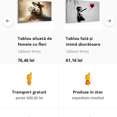
pe
Tablou siluetă de
Tablou fată și
T
femeie cu flori
inimă zburătoare
a
f
Tablouri femei
Tablouri femei
T
76,46 lei
61,16 lei
7
Transport gratuit
Produse în stoc
peste 500,00 lei
expediem imediat