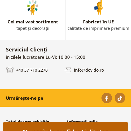
Cel mai vast sortiment
Fabricat în UE
tapet și decorații
calitate de imprimare premium
Serviciul Clienți
în zilele lucrătoare Lu-Vi: 10:00 - 15:00
+40 37 710 2270
info@dovido.ro
Urmărește-ne pe
Totul despre achiziție
Informații utile
Condiții și termeni generali
Despre noi