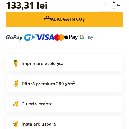
133,31 lei
+
buc
-
ADAUGĂ ÎN COȘ
Imprimare ecologică
Pânză premium 280 g/m²
Culori vibrante
Instalare ușoară