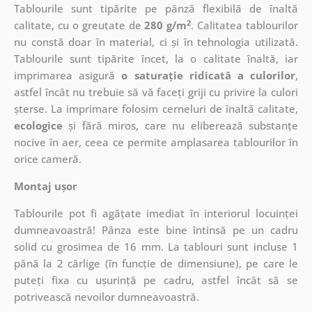
Tablourile sunt tipărite pe pânză flexibilă de înaltă
2
calitate, cu o greutate de
280 g/m
. Calitatea tablourilor
nu constă doar în material, ci și în tehnologia utilizată.
Tablourile sunt tipărite încet, la o calitate înaltă, iar
imprimarea asigură
o saturație ridicată a culorilor
,
astfel încât nu trebuie să vă faceți griji cu privire la culori
șterse. La imprimare folosim cerneluri de înaltă calitate,
ecologice
și fără miros, care nu eliberează substanțe
nocive în aer, ceea ce permite amplasarea tablourilor în
orice cameră.
Montaj ușor
Tablourile pot fi agățate imediat în interiorul locuinței
dumneavoastră! Pânza este bine întinsă pe un cadru
solid cu grosimea de 16 mm. La tablouri sunt incluse 1
până la 2 cârlige (în funcție de dimensiune), pe care le
puteți fixa cu ușurință pe cadru, astfel încât să se
potrivească nevoilor dumneavoastră.