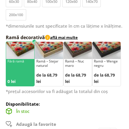
60x30
80x40
100x50
120x60
140x70
200x100
*dimensiunile sunt specificate în cm ca lățime x înălțime.
Ramă decorativă
află mai multe
i
Fără ramă
Ramă – Stejar
Ramă – Nuc
Ramă – Wenge
natural
maro
negru
de la 68,79
de la 68,79
de la 68,79
0 lei
lei
lei
lei
*prețul accesoriilor va fi adăugat la totalul din coș
Disponibilitate:
În stoc
Adaugă la favorite