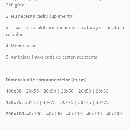
2
280 g/m
2. Nu necesită cadru suplimentar
3. Tipărire cu plottere moderne - saturație ridicată a
culorilor
4. Montaj ușor
5. Ambalate într-o cutie de carton rezistentă
Dimensiunile componentelor (în cm)
100x50:
20x50 | 20x50 | 20x50 | 20x50 | 20x50
150x75:
30×75 | 30×75 | 30×75 | 30×75 | 30×75
200x100:
40x100 | 40x100 | 40x100 | 40x100 | 40x100