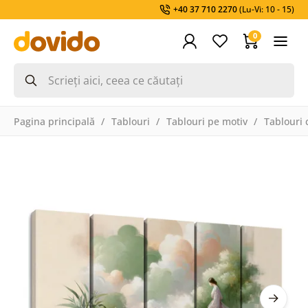
+40 37 710 2270
(Lu-Vi: 10 - 15)
0
Pagina principală
Tablouri
Tablouri pe motiv
Tablouri 