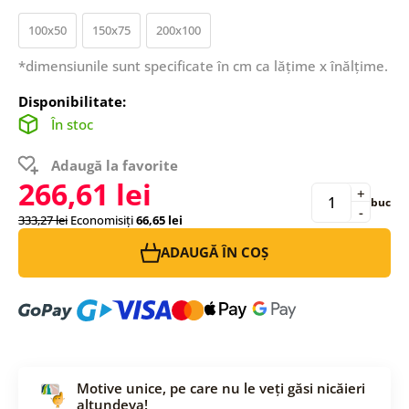
100x50
150x75
200x100
*dimensiunile sunt specificate în cm ca lățime x înălțime.
Disponibilitate:
În stoc
Adaugă la favorite
266,61 lei
+
buc
-
333,27 lei
Economisiți
66,65 lei
ADAUGĂ ÎN COȘ
Motive unice, pe care nu le veți găsi nicăieri
altundeva!