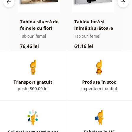
cu
Tablou siluetă de
Tablou fată și
T
ri
femeie cu flori
inimă zburătoare
e
m
Tablouri femei
Tablouri femei
T
76,46 lei
61,16 lei
7
Transport gratuit
Produse în stoc
peste 500,00 lei
expediem imediat