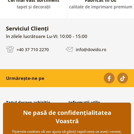
Cel mai vast sortiment
Fabricat în UE
tapet și decorații
calitate de imprimare premium
Serviciul Clienți
în zilele lucrătoare Lu-Vi: 10:00 - 15:00
+40 37 710 2270
info@dovido.ro
Urmărește-ne pe
Totul despre achiziție
Informații utile
Ne pasă de confidențialitatea
Condiții și termeni generali
Despre noi
Protecția datelor personale
Întrebări frecvente
Voastră
Transport și modalități de plată
Contacte
Returnare
Cooperare angro
Fișierele cookies vă vor ajuta să găsiți rapid ceea ce aveți nevoie,