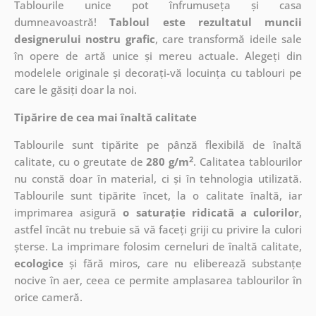
Tablourile unice pot înfrumuseța și casa
dumneavoastră!
Tabloul este rezultatul muncii
designerului nostru grafic
, care
transformă ideile sale
în opere de artă unice și mereu actuale. Alegeți din
modelele originale și decorați-vă locuința cu tablouri pe
care le găsiți doar la noi.
Tipărire de cea mai înaltă calitate
Tablourile sunt tipărite pe pânză flexibilă de înaltă
2
calitate, cu o greutate de
280 g/m
. Calitatea tablourilor
nu constă doar în material, ci și în tehnologia utilizată.
Tablourile sunt tipărite încet, la o calitate înaltă, iar
imprimarea asigură
o saturație ridicată a culorilor
,
astfel încât nu trebuie să vă faceți griji cu privire la culori
șterse. La imprimare folosim cerneluri de înaltă calitate,
ecologice
și fără miros, care nu eliberează substanțe
nocive în aer, ceea ce permite amplasarea tablourilor în
orice cameră.