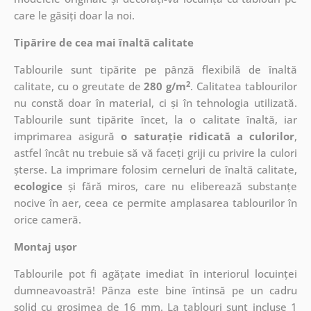
care le găsiți doar la noi.
Tipărire de cea mai înaltă calitate
Tablourile sunt tipărite pe pânză flexibilă de înaltă
2
calitate, cu o greutate de
280 g/m
. Calitatea tablourilor
nu constă doar în material, ci și în tehnologia utilizată.
Tablourile sunt tipărite încet, la o calitate înaltă, iar
imprimarea asigură
o saturație ridicată a culorilor
,
astfel încât nu trebuie să vă faceți griji cu privire la culori
șterse. La imprimare folosim cerneluri de înaltă calitate,
ecologice
și fără miros, care nu eliberează substanțe
nocive în aer, ceea ce permite amplasarea tablourilor în
orice cameră.
Montaj ușor
Tablourile pot fi agățate imediat în interiorul locuinței
dumneavoastră! Pânza este bine întinsă pe un cadru
solid cu grosimea de 16 mm. La tablouri sunt incluse 1