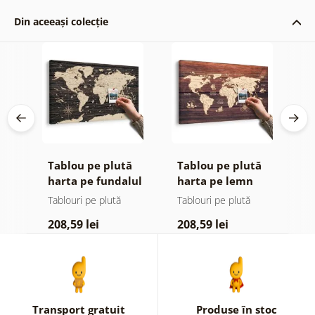
Din aceeași colecție
Tablou pe plută
Tablou pe plută
T
harta pe fundalul
harta pe lemn
l
din lemn
Tablouri pe plută
Tablouri pe plută
Ta
208,59 lei
208,59 lei
6
Transport gratuit
Produse în stoc