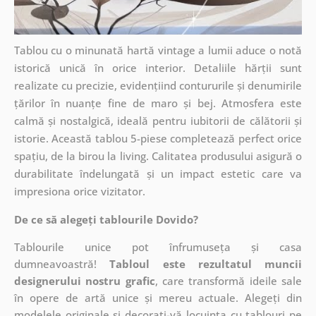
Tablou cu o minunată hartă vintage a lumii aduce o notă
istorică unică în orice interior. Detaliile hărții sunt
realizate cu precizie, evidențiind contururile și denumirile
țărilor în nuanțe fine de maro și bej. Atmosfera este
calmă și nostalgică, ideală pentru iubitorii de călătorii și
istorie. Această tablou 5-piese completează perfect orice
spațiu, de la birou la living. Calitatea produsului asigură o
durabilitate îndelungată și un impact estetic care va
impresiona orice vizitator.
De ce să alegeți tablourile Dovido?
Tablourile unice pot înfrumuseța și casa
dumneavoastră!
Tabloul este rezultatul muncii
designerului nostru grafic
, care
transformă ideile sale
în opere de artă unice și mereu actuale. Alegeți din
modelele originale și decorați-vă locuința cu tablouri pe