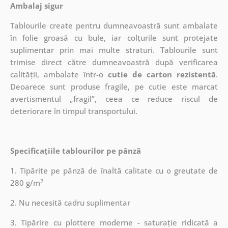
Ambalaj sigur
Tablourile create pentru dumneavoastră sunt ambalate
în folie groasă cu bule, iar colțurile sunt protejate
suplimentar prin mai multe straturi.
Tablourile sunt
trimise direct către dumneavoastră după verificarea
calității, ambalate într-o
cutie de carton rezistentă
.
Deoarece sunt produse fragile, pe cutie este marcat
avertismentul „fragil”, ceea ce reduce riscul de
deteriorare în timpul transportului.
Specificațiile tablourilor pe pânză
1. Tipărite pe pânză de înaltă calitate cu o greutate de
2
280 g/m
2. Nu necesită cadru suplimentar
3. Tipărire cu plottere moderne - saturație ridicată a