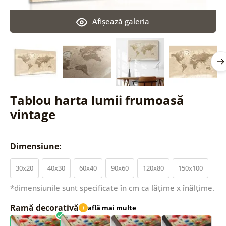
Afişează galeria
Tablou harta lumii frumoasă
vintage
Dimensiune:
30x20
40x30
60x40
90x60
120x80
150x100
*dimensiunile sunt specificate în cm ca lățime x înălțime.
Ramă decorativă
află mai multe
i