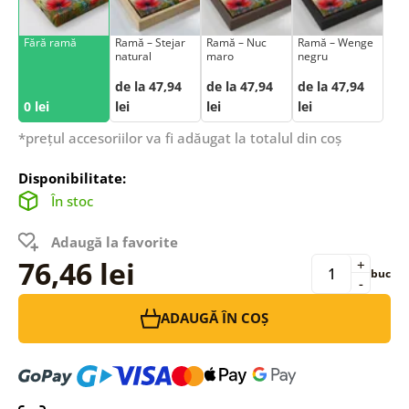
Fără ramă
Ramă – Stejar
Ramă – Nuc
Ramă – Wenge
natural
maro
negru
de la 47,94
de la 47,94
de la 47,94
0 lei
lei
lei
lei
*prețul accesoriilor va fi adăugat la totalul din coș
Disponibilitate:
În stoc
Adaugă la favorite
76,46 lei
+
buc
-
ADAUGĂ ÎN COȘ