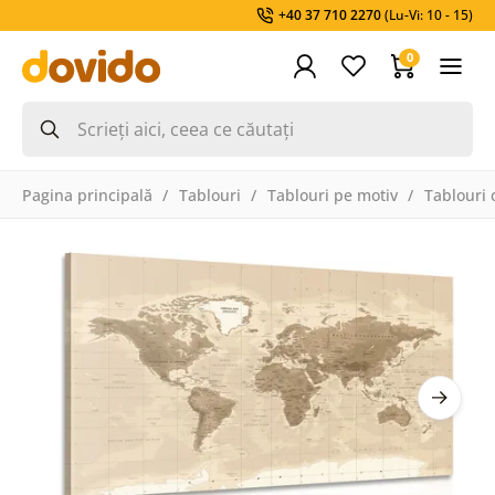
+40 37 710 2270
(Lu-Vi: 10 - 15)
0
Pagina principală
Tablouri
Tablouri pe motiv
Tablouri 