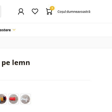
0
Coşul dumneavoastră
ostere
a pe lemn