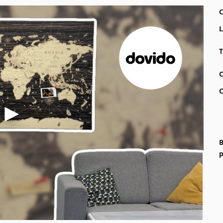
C
L
T
C
C
B
p