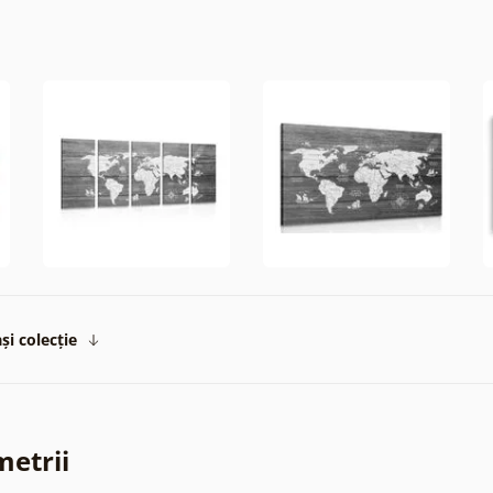
și colecție
metrii