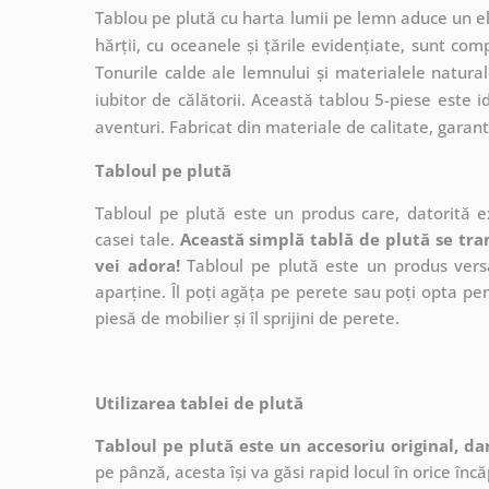
Tablou pe plută cu harta lumii pe lemn aduce un ele
hărții, cu oceanele și țările evidențiate, sunt com
Tonurile calde ale lemnului și materialele natura
iubitor de călătorii. Această tablou 5-piese este i
aventuri. Fabricat din materiale de calitate, garant
Tabloul pe plută
Tabloul pe plută este un produs care, datorită ex
casei tale.
Această simplă tablă de plută se tra
vei adora!
Tabloul pe plută este un produs versat
aparține. Îl poți agăța pe perete sau poți opta pe
piesă de mobilier și îl sprijini de perete.
Utilizarea tablei de plută
Tabloul pe plută este un accesoriu original, da
pe pânză, acesta își va găsi rapid locul în orice înc