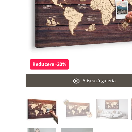
Reducere -20%
Afişează galeria