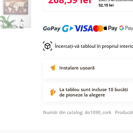
52,15 lei
Încercați-vă tabloul în propriul interi
Instalare ușoară
La tablou sunt incluse 10 bucăți
de pioneze la alegere
Număr din catalog: do1090_cork Producă