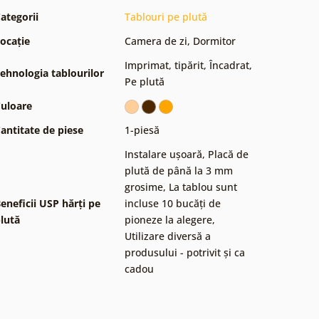
ategorii
Tablouri pe plută
ocație
Camera de zi
,
Dormitor
Imprimat, tipărit
,
Încadrat
,
ehnologia tablourilor
Pe plută
uloare
antitate de piese
1-piesă
Instalare ușoară
,
Placă de
plută de până la 3 mm
grosime
,
La tablou sunt
eneficii USP hărți pe
incluse 10 bucăți de
lută
pioneze la alegere
,
Utilizare diversă a
produsului - potrivit și ca
cadou