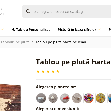
0
5:00
📤 Tablou Personalizat
Pictură în baza cifrelor
P
Tablouri pe plută
Tablou pe plută harta pe lemn
Tablou pe plută hart
Alegerea pionezelor:
Alegerea dimensiunii: