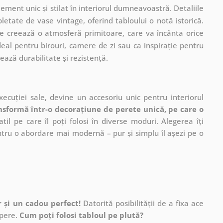
ment unic și stilat în interiorul dumneavoastră. Detaliile
pletate de vase vintage, oferind tabloului o notă istorică.
le creează o atmosferă primitoare, care va încânta orice
deal pentru birouri, camere de zi sau ca inspirație pentru
ează durabilitate și rezistență.
ecuției sale, devine un accesoriu unic pentru interiorul
nsformă într-o decorațiune de perete unică, pe care o
il pe care îl poți folosi în diverse moduri. Alegerea îți
ntru o abordare mai modernă – pur și simplu îl așezi pe o
r și un cadou perfect!
Datorită posibilității de a fixa ace
ăpere.
Cum poți folosi tabloul pe plută?