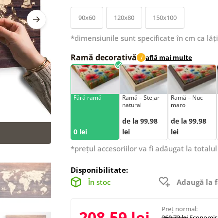
90x60
120x80
150x100
*dimensiunile sunt specificate în cm ca lăț
Ramă decorativă
află mai multe
i
Fără ramă
Ramă – Stejar
Ramă – Nuc
natural
maro
de la 99,98
de la 99,98
0 lei
lei
lei
*prețul accesoriilor va fi adăugat la totalul
Disponibilitate:
În stoc
Adaugă la f
Preț normal:
208,59 lei
260,73 lei
Economisi