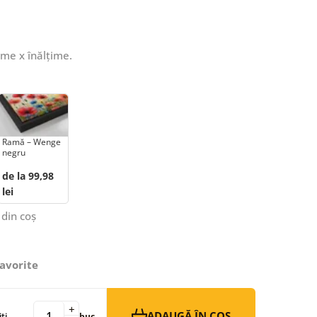
ime x înălțime.
Ramă – Wenge
negru
de la 99,98
lei
 din coș
avorite
+
ADAUGĂ ÎN COȘ
ți
buc