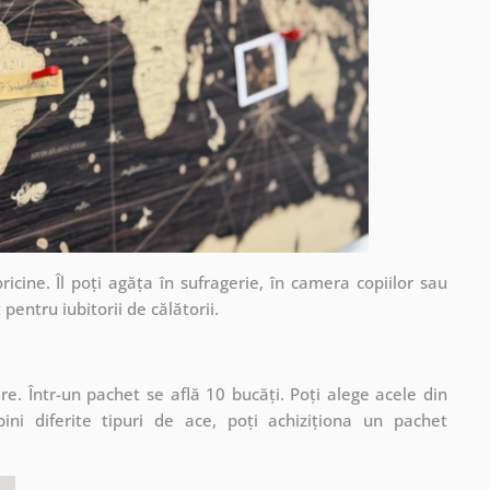
cine. Îl poți agăța în sufragerie, în camera copiilor sau
pentru iubitorii de călătorii.
e. Într-un pachet se află 10 bucăți. Poți alege acele din
ni diferite tipuri de ace, poți achiziționa un pachet