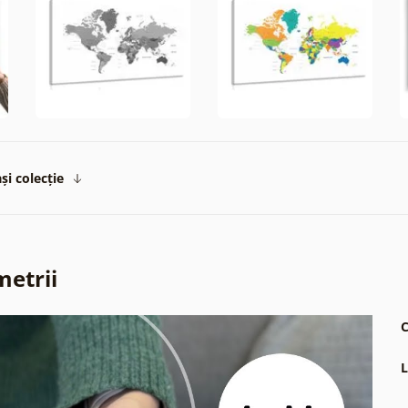
și colecție
metrii
C
L