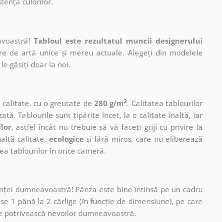
tența culorilor.
avoastră!
Tabloul este rezultatul muncii designerului
ere de artă unice și mereu actuale. Alegeți din modelele
le găsiți doar la noi.
2
ă calitate, cu o greutate de
280 g/m
. Calitatea tablourilor
ată. Tablourile sunt tipărite încet, la o calitate înaltă, iar
ilor
, astfel încât nu trebuie să vă faceți griji cu privire la
altă calitate,
ecologice
și fără miros, care nu eliberează
a tablourilor în orice cameră.
cuinței dumneavoastră! Pânza este bine întinsă pe un cadru
se 1 până la 2 cârlige (în funcție de dimensiune), pe care
ă se potrivească nevoilor dumneavoastră.