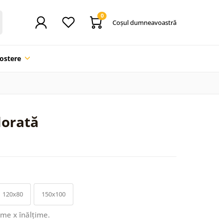
0
Coşul dumneavoastră
ostere
lorată
120x80
150x100
ime x înălțime.