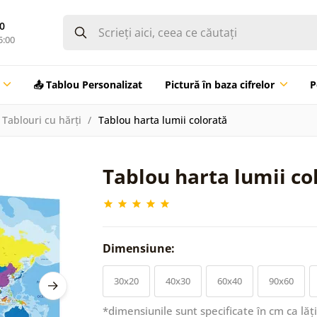
0
5:00
📤 Tablou Personalizat
Pictură în baza cifrelor
P
Tablouri cu hărți
Tablou harta lumii colorată
Tablou harta lumii co
Dimensiune:
30x20
40x30
60x40
90x60
*dimensiunile sunt specificate în cm ca lăț