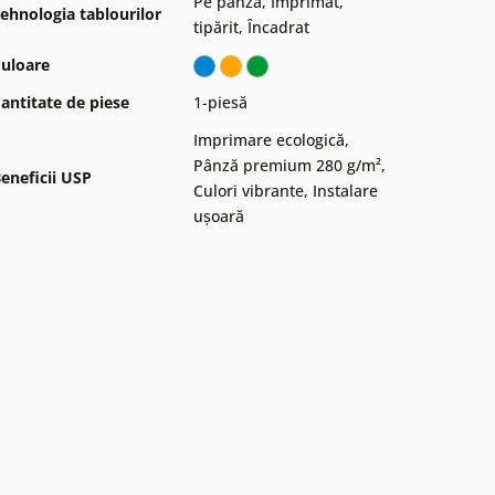
Pe pânză
,
Imprimat,
ehnologia tablourilor
tipărit
,
Încadrat
uloare
antitate de piese
1-piesă
Imprimare ecologică
,
Pânză premium 280 g/m²
,
eneficii USP
Culori vibrante
,
Instalare
ușoară