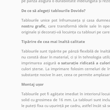
pe pânză asigură o durabilitate îndelungată și rezis
De ce să alegeți tablourile Dovido?
Tablourile unice pot înfrumuseța și casa dumne
nostru grafic
, care
transformă ideile sale în op
originale și decorați-vă locuința cu tablouri pe care 
Tipărire de cea mai înaltă calitate
Tablourile sunt tipărite pe pânză flexibilă de înalt
nu constă doar în material, ci și în tehnologia utiliz
imprimarea asigură
o saturație ridicată a culor
culori șterse. La imprimare folosim cerneluri de în
substanțe nocive în aer, ceea ce permite amplasare
Montaj ușor
Tablourile pot fi agățate imediat în interiorul lo
solid cu grosimea de 16 mm. La tablouri sunt inclu
le puteți fixa cu ușurință pe cadru, astfel încât s