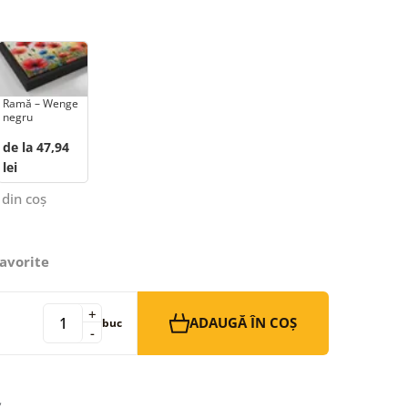
Ramă – Wenge
negru
de la 47,94
lei
 din coș
avorite
+
ADAUGĂ ÎN COȘ
buc
-