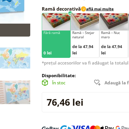
Ramă decorativă
află mai multe
i
Fără ramă
Ramă – Stejar
Ramă – Nuc
natural
maro
de la 47,94
de la 47,94
0 lei
lei
lei
*prețul accesoriilor va fi adăugat la totalul
Disponibilitate:
În stoc
Adaugă la f
76,46 lei