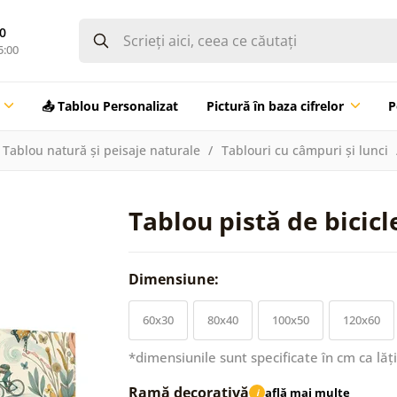
0
5:00
📤 Tablou Personalizat
Pictură în baza cifrelor
P
Tablou natură și peisaje naturale
Tablouri cu câmpuri și lunci
Tablou pistă de bicicle
Dimensiune:
60x30
80x40
100x50
120x60
*dimensiunile sunt specificate în cm ca lăț
Ramă decorativă
află mai multe
i