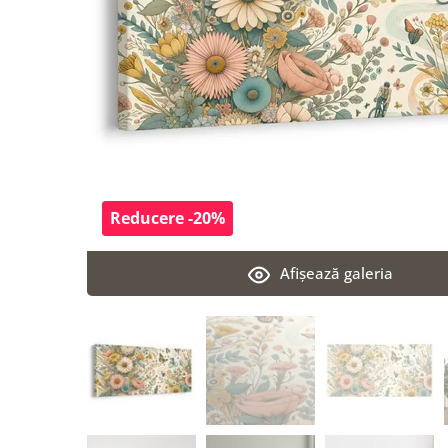
Reducere -20%
Afişează galeria