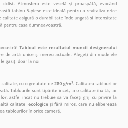
n ciclist. Atmosfera este veselă și proaspătă, evocând
ceastă tablou 5-piese este ideală pentru a revitaliza orice
 calitate asigură o durabilitate îndelungată și intensitate
entă pentru casa dumneavoastră.
avoastră!
Tabloul este rezultatul muncii designerului
ere de artă unice și mereu actuale. Alegeți din modelele
le găsiți doar la noi.
2
ă calitate, cu o greutate de
280 g/m
. Calitatea tablourilor
ată. Tablourile sunt tipărite încet, la o calitate înaltă, iar
ilor
, astfel încât nu trebuie să vă faceți griji cu privire la
altă calitate,
ecologice
și fără miros, care nu eliberează
a tablourilor în orice cameră.