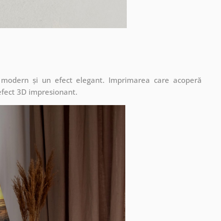
t modern și un efect elegant. Imprimarea care acoperă
 efect 3D impresionant.