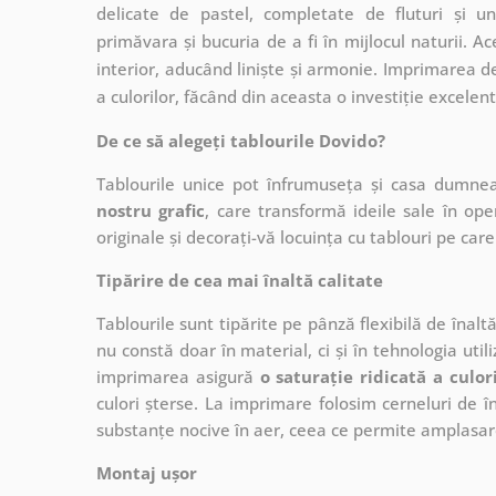
delicate de pastel, completate de fluturi și u
primăvara și bucuria de a fi în mijlocul naturii. A
interior, aducând liniște și armonie. Imprimarea de
a culorilor, făcând din aceasta o investiție excel
De ce să alegeți tablourile Dovido?
Tablourile unice pot înfrumuseța și casa dumne
nostru grafic
, care
transformă ideile sale în op
originale și decorați-vă locuința cu tablouri pe care 
Tipărire de cea mai înaltă calitate
Tablourile sunt tipărite pe pânză flexibilă de înalt
nu constă doar în material, ci și în tehnologia utiliz
imprimarea asigură
o saturație ridicată a culor
culori șterse. La imprimare folosim cerneluri de în
substanțe nocive în aer, ceea ce permite amplasare
Montaj ușor