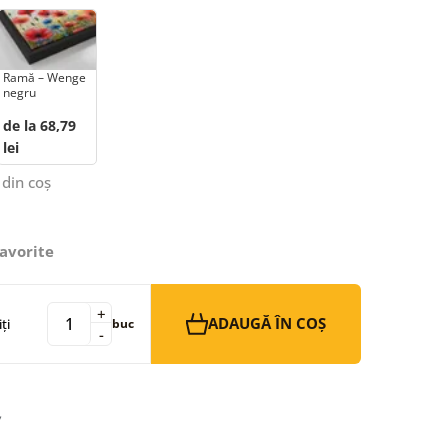
Ramă – Wenge
negru
de la 68,79
lei
 din coș
avorite
+
ADAUGĂ ÎN COȘ
ți
buc
-