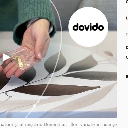
C
L
T
C
C
B
turii și al mișcării. Domină aici flori variate în nuanțe