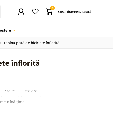
0
Coşul dumneavoastră
ostere
Tablou pistă de biciclete înflorită
te înflorită
140x70
200x100
ime x înălțime.