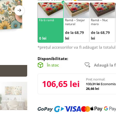
Fără ramă
Ramă – Stejar
Ramă – Nuc
natural
maro
de la 68,79
de la 68,79
0 lei
lei
lei
*prețul accesoriilor va fi adăugat la totalul
Disponibilitate:
În stoc
Adaugă la f
Preț normal:
106,65 lei
133,31 lei
Economisi
26,66 lei