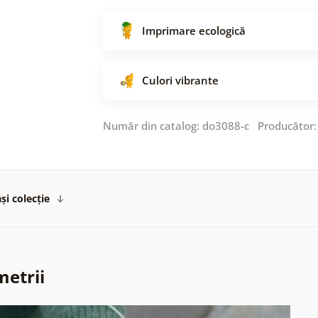
Imprimare ecologică
Culori vibrante
Număr din catalog: do3088-c Producător
și colecție
metrii