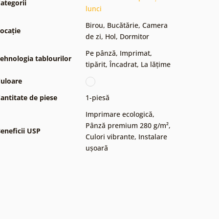
ategorii
lunci
Birou
,
Bucătărie
,
Camera
ocație
de zi
,
Hol
,
Dormitor
Pe pânză
,
Imprimat,
ehnologia tablourilor
tipărit
,
Încadrat
,
La lățime
uloare
antitate de piese
1-piesă
Imprimare ecologică
,
Pânză premium 280 g/m²
,
eneficii USP
Culori vibrante
,
Instalare
ușoară