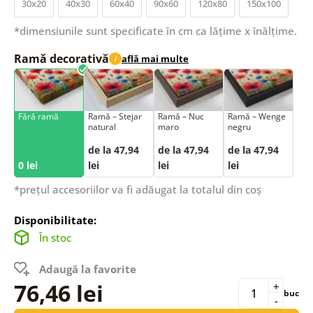
30x20
40x30
60x40
90x60
120x80
150x100
*dimensiunile sunt specificate în cm ca lățime x înălțime.
Ramă decorativă
află mai multe
i
Fără ramă
Ramă – Stejar
Ramă – Nuc
Ramă – Wenge
natural
maro
negru
de la 47,94
de la 47,94
de la 47,94
0 lei
lei
lei
lei
*prețul accesoriilor va fi adăugat la totalul din coș
Disponibilitate:
În stoc
Adaugă la favorite
76,46 lei
+
buc
-