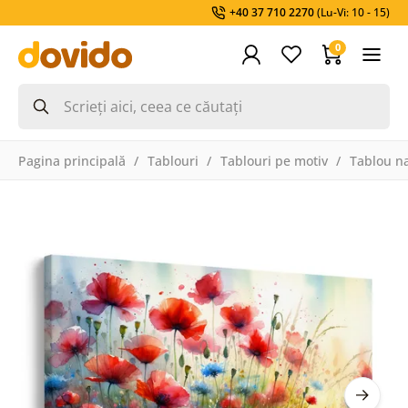
+40 37 710 2270
(Lu-Vi: 10 - 15)
0
Pagina principală
Tablouri
Tablouri pe motiv
Tablou na