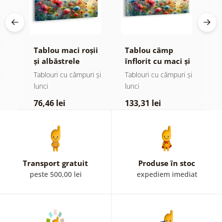
în
Tablou maci roșii
Tablou câmp
T
și albăstrele
înflorit cu maci și
p
albăstrele
pus
Tablouri cu câmpuri și
Tablouri cu câmpuri și
Ta
lunci
lunci
1
76,46 lei
133,31 lei
Transport gratuit
Produse în stoc
peste 500,00 lei
expediem imediat