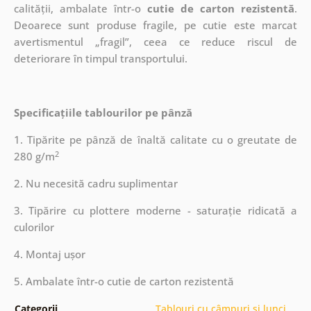
calității, ambalate într-o
cutie de carton rezistentă
.
Deoarece sunt produse fragile, pe cutie este marcat
avertismentul „fragil”, ceea ce reduce riscul de
deteriorare în timpul transportului.
Specificațiile tablourilor pe pânză
1. Tipărite pe pânză de înaltă calitate cu o greutate de
2
280 g/m
2. Nu necesită cadru suplimentar
3. Tipărire cu plottere moderne - saturație ridicată a
culorilor
4. Montaj ușor
5. Ambalate într-o cutie de carton rezistentă
Categorii
Tablouri cu câmpuri și lunci