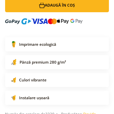
ADAUGĂ ÎN COȘ
Imprimare ecologică
Pânză premium 280 g/m²
Culori vibrante
Instalare ușoară
Număr din catalog: do3320-a Producător:
Dovido