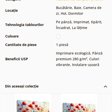
Bucătărie
,
Baie
,
Camera de
Locație
zi
,
Hol
,
Dormitor
Pe pânză
,
Imprimat, tipărit
,
Tehnologia tablourilor
Încadrat
,
La lățime
Culoare
Cantitate de piese
1-piesă
Imprimare ecologică
,
Pânză
Beneficii USP
premium 280 g/m²
,
Culori
vibrante
,
Instalare ușoară
Din aceeași colecție