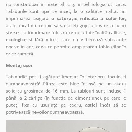
nu constă doar în material, ci și în tehnologia utilizată.
Tablourile sunt tipărite încet, la o calitate înaltă, iar
imprimarea asigură
o saturație ridicată a culorilor
,
astfel încât nu trebuie să vă faceți griji cu privire la culori
șterse. La imprimare folosim cerneluri de înaltă calitate,
ecologice
și fără miros, care nu eliberează substanțe
nocive în aer, ceea ce permite amplasarea tablourilor în
orice cameră.
Montaj ușor
Tablourile pot fi agățate imediat în interiorul locuinței
dumneavoastră! Pânza este bine întinsă pe un cadru
solid cu grosimea de 16 mm. La tablouri sunt incluse 1
până la 2 cârlige (în funcție de dimensiune), pe care le
puteți fixa cu ușurință pe cadru, astfel încât să se
potrivească nevoilor dumneavoastră.