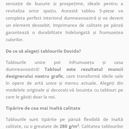
senzație de bucurie și prospețime, ideale pentru a
revitaliza orice spațiu. Această tablou 5-piese va
completa perfect interiorul dumneavoastră și va deveni
un element deosebit. Imprimarea de calitate pe pânză
garantează o durabilitate îndelungată și frumusețea
culorilor.
De ce să alegeți tablourile Dovido?
Tablourile unice pot înfrumuseța și casa
dumneavoastră!
Tabloul este rezultatul muncii
designerului nostru grafic
, care
transformă ideile sale
în opere de artă unice și mereu actuale. Alegeți din
modelele originale și decorați-vă locuința cu tablouri pe
care le găsiți doar la noi.
Tipărire de cea mai înaltă calitate
Tablourile sunt tipărite pe pânză flexibilă de înaltă
2
calitate, cu o greutate de
280 g/m
. Calitatea tablourilor