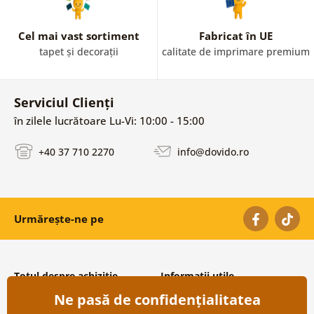
Cel mai vast sortiment
Fabricat în UE
tapet și decorații
calitate de imprimare premium
Serviciul Clienți
în zilele lucrătoare Lu-Vi: 10:00 - 15:00
+40 37 710 2270
info@dovido.ro
Urmărește-ne pe
Totul despre achiziție
Informații utile
Ne pasă de confidențialitatea
Condiții și termeni generali
Despre noi
Protecția datelor personale
Întrebări frecvente