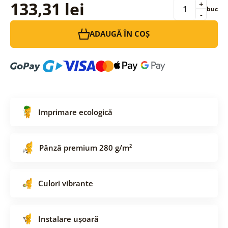
133,31 lei
+
buc
-
ADAUGĂ ÎN COȘ
Imprimare ecologică
Pânză premium 280 g/m²
Culori vibrante
Instalare ușoară