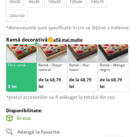
60x30
80x40
100x50
120x60
140x70
200x100
*dimensiunile sunt specificate în cm ca lățime x înălțime.
Ramă decorativă
află mai multe
i
Fără ramă
Ramă – Stejar
Ramă – Nuc
Ramă – Wenge
natural
maro
negru
de la 68,79
de la 68,79
de la 68,79
0 lei
lei
lei
lei
*prețul accesoriilor va fi adăugat la totalul din coș
Disponibilitate:
În stoc
Adaugă la favorite