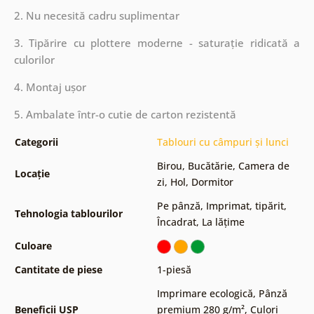
2. Nu necesită cadru suplimentar
3. Tipărire cu plottere moderne - saturație ridicată a
culorilor
4. Montaj ușor
5. Ambalate într-o cutie de carton rezistentă
Categorii
Tablouri cu câmpuri și lunci
Birou
,
Bucătărie
,
Camera de
Locație
zi
,
Hol
,
Dormitor
Pe pânză
,
Imprimat, tipărit
,
Tehnologia tablourilor
Încadrat
,
La lățime
Culoare
Cantitate de piese
1-piesă
Imprimare ecologică
,
Pânză
Beneficii USP
premium 280 g/m²
,
Culori