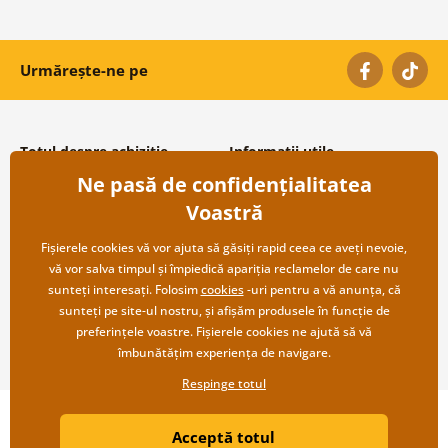
Urmărește-ne pe
Totul despre achiziție
Informații utile
Ne pasă de confidențialitatea
Condiții și termeni generali
Despre noi
Protecția datelor personale
Întrebări frecvente
Voastră
Transport și modalități de plată
Contacte
Returnare
Cooperare angro
Fișierele cookies vă vor ajuta să găsiți rapid ceea ce aveți nevoie,
vă vor salva timpul și împiedică apariția reclamelor de care nu
sunteți interesați. Folosim
cookies
-uri pentru a vă anunța, că
sunteți pe site-ul nostru, și afișăm produsele în funcție de
preferințele voastre. Fișierele cookies ne ajută să vă
îmbunătățim experiența de navigare.
Respinge totul
Copyright ©2019 © Dovido.ro.
Acceptă totul
Webdesign
Litvanyi.sk
| Magazinul online a fost creat de