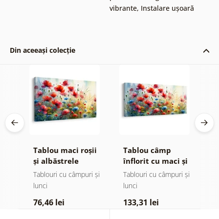
vibrante
,
Instalare ușoară
Din aceeași colecție
în
Tablou maci roșii
Tablou câmp
T
și albăstrele
înflorit cu maci și
p
albăstrele
pus
Tablouri cu câmpuri și
Tablouri cu câmpuri și
Ta
lunci
lunci
1
76,46 lei
133,31 lei