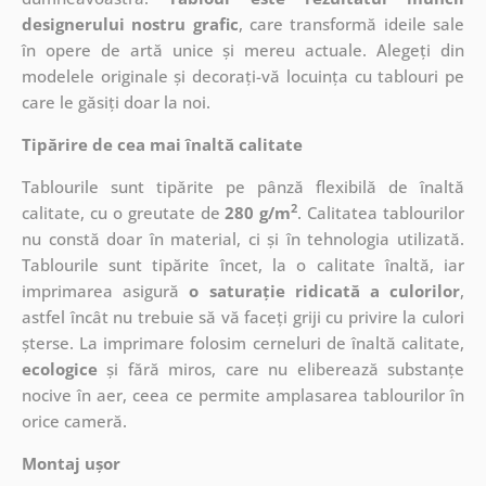
designerului nostru grafic
, care
transformă ideile sale
în opere de artă unice și mereu actuale. Alegeți din
modelele originale și decorați-vă locuința cu tablouri pe
care le găsiți doar la noi.
Tipărire de cea mai înaltă calitate
Tablourile sunt tipărite pe pânză flexibilă de înaltă
2
calitate, cu o greutate de
280 g/m
. Calitatea tablourilor
nu constă doar în material, ci și în tehnologia utilizată.
Tablourile sunt tipărite încet, la o calitate înaltă, iar
imprimarea asigură
o saturație ridicată a culorilor
,
astfel încât nu trebuie să vă faceți griji cu privire la culori
șterse. La imprimare folosim cerneluri de înaltă calitate,
ecologice
și fără miros, care nu eliberează substanțe
nocive în aer, ceea ce permite amplasarea tablourilor în
orice cameră.
Montaj ușor