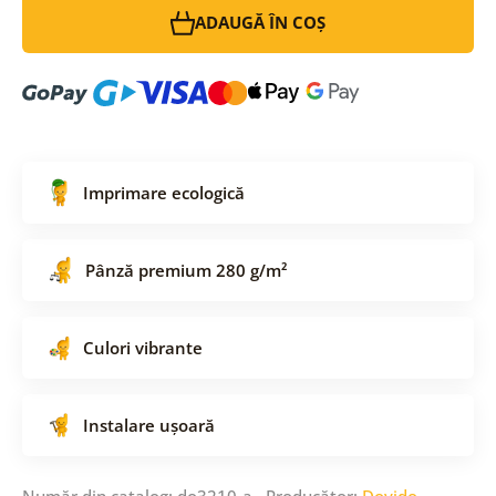
ADAUGĂ ÎN COȘ
Imprimare ecologică
Pânză premium 280 g/m²
Culori vibrante
Instalare ușoară
Număr din catalog: do3210-a Producător:
Dovido