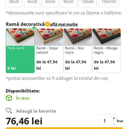
30x20
40x30
60x40
90x60
120x80
150x100
*dimensiunile sunt specificate în cm ca lățime x înălțime.
Ramă decorativă
află mai multe
i
Fără ramă
Ramă – Stejar
Ramă – Nuc
Ramă – Wenge
natural
maro
negru
de la 47,94
de la 47,94
de la 47,94
0 lei
lei
lei
lei
*prețul accesoriilor va fi adăugat la totalul din coș
Disponibilitate:
În stoc
Adaugă la favorite
76,46 lei
+
buc
-