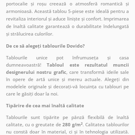
portocalie și roșu creează o atmosferă romantică și
armonioasă. Această tablou 5-piese este ideală pentru a
revitaliza interiorul și aduce liniște și confort. Imprimarea
de înaltă calitate garantează o durabilitate îndelungată
și strălucirea culorilor.
De ce să alegeți tablourile Dovido?
Tablourile unice pot înfrumuseța și casa
dumneavoastră!
Tabloul este rezultatul muncii
designerului nostru grafic
, care
transformă ideile sale
în opere de artă unice și mereu actuale. Alegeți din
modelele originale și decorați-vă locuința cu tablouri pe
care le găsiți doar la noi.
Tipărire de cea mai înaltă calitate
Tablourile sunt tipărite pe pânză flexibilă de înaltă
2
calitate, cu o greutate de
280 g/m
. Calitatea tablourilor
nu constă doar în material, ci și în tehnologia utilizată.