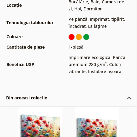
Bucătărie
,
Baie
,
Camera de
Locație
zi
,
Hol
,
Dormitor
Pe pânză
,
Imprimat, tipărit
,
Tehnologia tablourilor
Încadrat
,
La lățime
Culoare
Cantitate de piese
1-piesă
Imprimare ecologică
,
Pânză
Beneficii USP
premium 280 g/m²
,
Culori
vibrante
,
Instalare ușoară
Din aceeași colecție