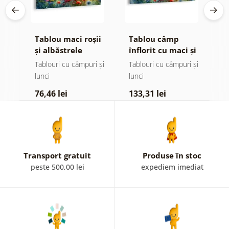
în
Tablou maci roșii
Tablou câmp
T
și albăstrele
înflorit cu maci și
p
albăstrele
pus
Tablouri cu câmpuri și
Tablouri cu câmpuri și
Ta
lunci
lunci
1
76,46 lei
133,31 lei
Transport gratuit
Produse în stoc
peste 500,00 lei
expediem imediat