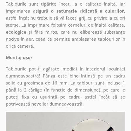
Tablourile sunt tipărite încet, la o calitate înaltă, iar
imprimarea asigură
o saturație ridicată a culorilor
,
astfel încât nu trebuie să vă faceți griji cu privire la culori
șterse. La imprimare folosim cerneluri de înaltă calitate,
ecologice
și fără miros, care nu eliberează substanțe
nocive în aer, ceea ce permite amplasarea tablourilor în
orice cameră.
Montaj ușor
Tablourile pot fi agățate imediat în interiorul locuinței
dumneavoastră! Pânza este bine întinsă pe un cadru
solid cu grosimea de 16 mm. La tablouri sunt incluse 1
până la 2 cârlige (în funcție de dimensiune), pe care le
puteți fixa cu ușurință pe cadru, astfel încât să se
potrivească nevoilor dumneavoastră.