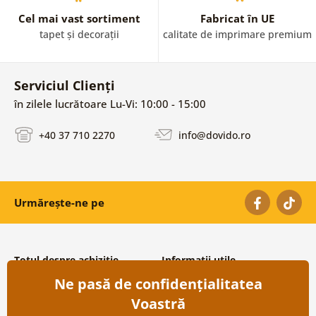
Cel mai vast sortiment
Fabricat în UE
tapet și decorații
calitate de imprimare premium
Serviciul Clienți
în zilele lucrătoare Lu-Vi: 10:00 - 15:00
+40 37 710 2270
info@dovido.ro
Urmărește-ne pe
Totul despre achiziție
Informații utile
Ne pasă de confidențialitatea
Condiții și termeni generali
Despre noi
Protecția datelor personale
Întrebări frecvente
Voastră
Transport și modalități de plată
Contacte