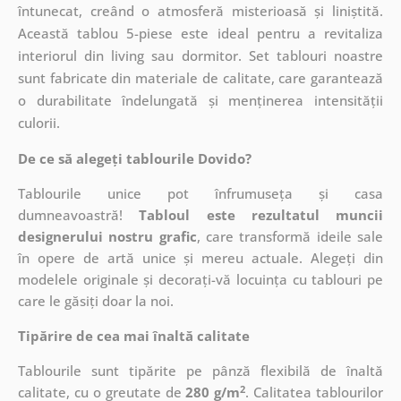
întunecat, creând o atmosferă misterioasă și liniștită.
Această tablou 5-piese este ideal pentru a revitaliza
interiorul din living sau dormitor. Set tablouri noastre
sunt fabricate din materiale de calitate, care garantează
o durabilitate îndelungată și menținerea intensității
culorii.
De ce să alegeți tablourile Dovido?
Tablourile unice pot înfrumuseța și casa
dumneavoastră!
Tabloul este rezultatul muncii
designerului nostru grafic
, care
transformă ideile sale
în opere de artă unice și mereu actuale. Alegeți din
modelele originale și decorați-vă locuința cu tablouri pe
care le găsiți doar la noi.
Tipărire de cea mai înaltă calitate
Tablourile sunt tipărite pe pânză flexibilă de înaltă
2
calitate, cu o greutate de
280 g/m
. Calitatea tablourilor