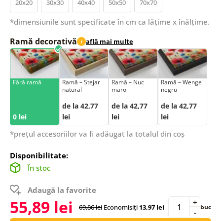
20x20
30x30
40x40
50x50
70x70
*dimensiunile sunt specificate în cm ca lățime x înălțime.
Ramă decorativă
află mai multe
i
Fără ramă
Ramă – Stejar
Ramă – Nuc
Ramă – Wenge
natural
maro
negru
de la 42,77
de la 42,77
de la 42,77
0 lei
lei
lei
lei
*prețul accesoriilor va fi adăugat la totalul din coș
Disponibilitate:
În stoc
Adaugă la favorite
55,89 lei
+
69,86 lei
Economisiți
13,97 lei
buc
-