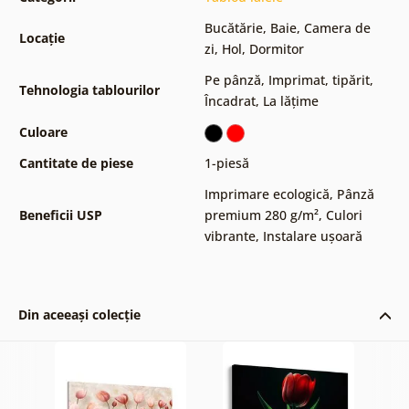
Bucătărie
,
Baie
,
Camera de
Locație
zi
,
Hol
,
Dormitor
Pe pânză
,
Imprimat, tipărit
,
Tehnologia tablourilor
Încadrat
,
La lățime
Culoare
Cantitate de piese
1-piesă
Imprimare ecologică
,
Pânză
Beneficii USP
premium 280 g/m²
,
Culori
vibrante
,
Instalare ușoară
Din aceeași colecție