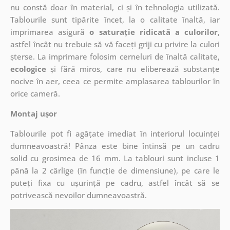
nu constă doar în material, ci și în tehnologia utilizată.
Tablourile sunt tipărite încet, la o calitate înaltă, iar
imprimarea asigură
o saturație ridicată a culorilor
,
astfel încât nu trebuie să vă faceți griji cu privire la culori
șterse. La imprimare folosim cerneluri de înaltă calitate,
ecologice
și fără miros, care nu eliberează substanțe
nocive în aer, ceea ce permite amplasarea tablourilor în
orice cameră.
Montaj ușor
Tablourile pot fi agățate imediat în interiorul locuinței
dumneavoastră! Pânza este bine întinsă pe un cadru
solid cu grosimea de 16 mm. La tablouri sunt incluse 1
până la 2 cârlige (în funcție de dimensiune), pe care le
puteți fixa cu ușurință pe cadru, astfel încât să se
potrivească nevoilor dumneavoastră.