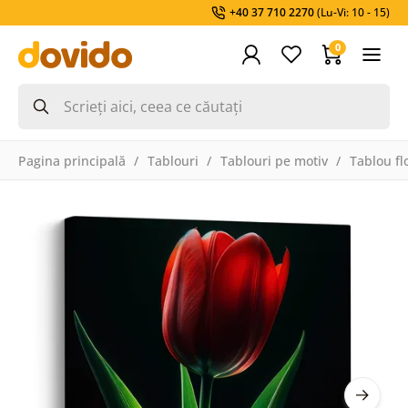
+40 37 710 2270
(Lu-Vi: 10 - 15)
0
Pagina principală
Tablouri
Tablouri pe motiv
Tablou fl