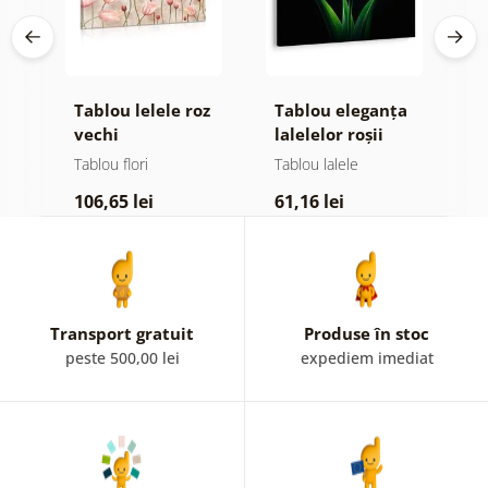
e
Tablou lelele roz
Tablou eleganța
T
vechi
lalelelor roșii
s
l
Tablou flori
Tablou lalele
T
a
106,65 lei
61,16 lei
6
Transport gratuit
Produse în stoc
peste 500,00 lei
expediem imediat