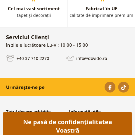
Cel mai vast sortiment
Fabricat în UE
tapet și decorații
calitate de imprimare premium
Serviciul Clienți
în zilele lucrătoare Lu-Vi: 10:00 - 15:00
+40 37 710 2270
info@dovido.ro
Urmărește-ne pe
Totul despre achiziție
Informații utile
Ne pasă de confidențialitatea
Condiții și termeni generali
Despre noi
Protecția datelor personale
Întrebări frecvente
Voastră
Transport și modalități de plată
Contacte