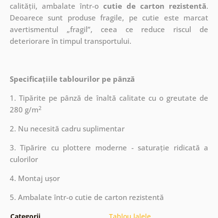
calității, ambalate într-o
cutie de carton rezistentă
.
Deoarece sunt produse fragile, pe cutie este marcat
avertismentul „fragil”, ceea ce reduce riscul de
deteriorare în timpul transportului.
Specificațiile tablourilor pe pânză
1. Tipărite pe pânză de înaltă calitate cu o greutate de
2
280 g/m
2. Nu necesită cadru suplimentar
3. Tipărire cu plottere moderne - saturație ridicată a
culorilor
4. Montaj ușor
5. Ambalate într-o cutie de carton rezistentă
Categorii
Tablou lalele