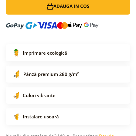
ADAUGĂ ÎN COȘ
Imprimare ecologică
Pânză premium 280 g/m²
Culori vibrante
Instalare ușoară
Număr din catalog: do3448-g Producător:
Dovido